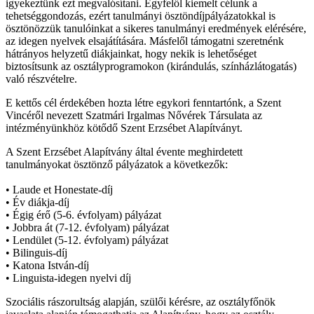
igyekeztünk ezt megvalósítani. Egyfelől kiemelt célunk a
tehetséggondozás, ezért tanulmányi ösztöndíjpályázatokkal is
ösztönözzük tanulóinkat a sikeres tanulmányi eredmények elérésére,
az idegen nyelvek elsajátítására. Másfelől támogatni szeretnénk
hátrányos helyzetű diákjainkat, hogy nekik is lehetőséget
biztosítsunk az osztályprogramokon (kirándulás, színházlátogatás)
való részvételre.
E kettős cél érdekében hozta létre egykori fenntartónk, a Szent
Vincéről nevezett Szatmári Irgalmas Nővérek Társulata az
intézményünkhöz kötődő Szent Erzsébet Alapítványt.
A Szent Erzsébet Alapítvány által évente meghirdetett
tanulmányokat ösztönző pályázatok a következők:
• Laude et Honestate-díj
• Év diákja-díj
• Égig érő (5-6. évfolyam) pályázat
• Jobbra át (7-12. évfolyam) pályázat
• Lendület (5-12. évfolyam) pályázat
• Bilinguis-díj
• Katona István-díj
• Linguista-idegen nyelvi díj
Szociális rászorultság alapján, szülői kérésre, az osztályfőnök