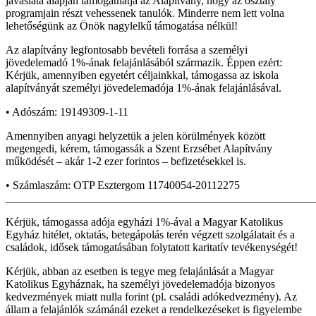
javaslata alapján támogathatja az Alapítvány, hogy az osztály
programjain részt vehessenek tanulók. Minderre nem lett volna
lehetőségünk az Önök nagylelkű támogatása nélkül!
Az alapítvány legfontosabb bevételi forrása a személyi
jövedelemadó 1%-ának felajánlásából származik. Éppen ezért:
Kérjük, amennyiben egyetért céljainkkal, támogassa az iskola
alapítványát személyi jövedelemadója 1%-ának felajánlásával.
• Adószám: 19149309-1-11
Amennyiben anyagi helyzetük a jelen körülmények között
megengedi, kérem, támogassák a Szent Erzsébet Alapítvány
működését – akár 1-2 ezer forintos – befizetésekkel is.
• Számlaszám: OTP Esztergom 11740054-20112275
_______________________________________________________
Kérjük, támogassa adója egyházi 1%-ával a Magyar Katolikus
Egyház hitélet, oktatás, betegápolás terén végzett szolgálatait és a
családok, idősek támogatásában folytatott karitatív tevékenységét!
Kérjük, abban az esetben is tegye meg felajánlását a Magyar
Katolikus Egyháznak, ha személyi jövedelemadója bizonyos
kedvezmények miatt nulla forint (pl. családi adókedvezmény). Az
állam a felajánlók számánál ezeket a rendelkezéseket is figyelembe