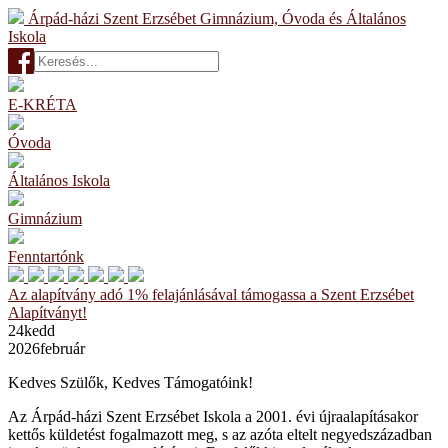
Árpád-házi Szent Erzsébet Gimnázium, Óvoda és Általános
Iskola
E-KRÉTA
Óvoda
Általános Iskola
Gimnázium
Fenntartónk
Az alapítvány adó 1% felajánlásával támogassa a Szent Erzsébet
Alapítványt!
24
kedd
2026
február
Kedves Szülők, Kedves Támogatóink!
Az Árpád-házi Szent Erzsébet Iskola a 2001. évi újraalapításakor
kettős küldetést fogalmazott meg, s az azóta eltelt negyedszázadban