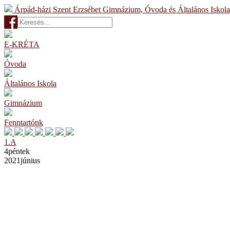
Árpád-házi Szent Erzsébet Gimnázium, Óvoda és Általános Iskola
E-KRÉTA
Óvoda
Általános Iskola
Gimnázium
Fenntartónk
1.A
4
péntek
2021
június