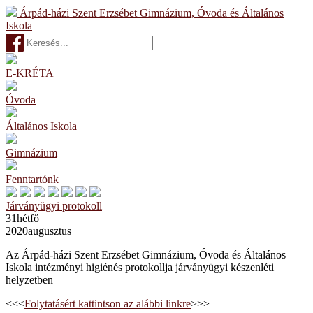
Árpád-házi Szent Erzsébet Gimnázium, Óvoda és Általános
Iskola
E-KRÉTA
Óvoda
Általános Iskola
Gimnázium
Fenntartónk
Járványügyi protokoll
31
hétfő
2020
augusztus
Az Árpád-házi Szent Erzsébet Gimnázium, Óvoda és Általános
Iskola intézményi higiénés protokollja járványügyi készenléti
helyzetben
<<<
Folytatásért kattintson az alábbi linkre
>>>