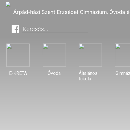
Árpád-házi Szent Erzsébet Gimnázium, Óvoda és
E-KRÉTA
Óvoda
Általános
Gimná
Iskola