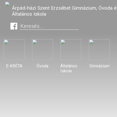
Árpád-házi Szent Erzsébet Gimnázium, Óvoda é
Általános Iskola
E-KRÉTA
Óvoda
Általános
Gimnázium
Iskola