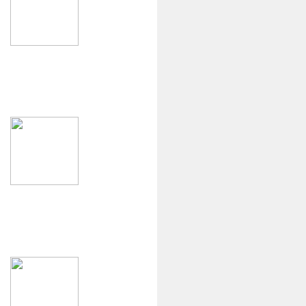
Általános
Iskola
Gimnázium
Fenntartónk