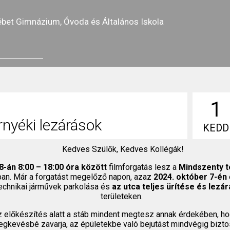
ébet Gimnázium, Óvoda és Általános Iskola
1
rnyéki lezárások
KEDD
Kedves Szülők, Kedves Kollégák!
8-án 8:00 – 18:00 óra között
filmforgatás lesz a
Mindszenty t
ban. Már a forgatást megelőző napon, azaz
2024. október 7-én
echnikai járművek parkolása és
az utca teljes ürítése és lezá
területeken.
z előkészítés alatt a stáb mindent megtesz annak érdekében, hog
egkevésbé zavarja, az épületekbe való bejutást mindvégig biztos