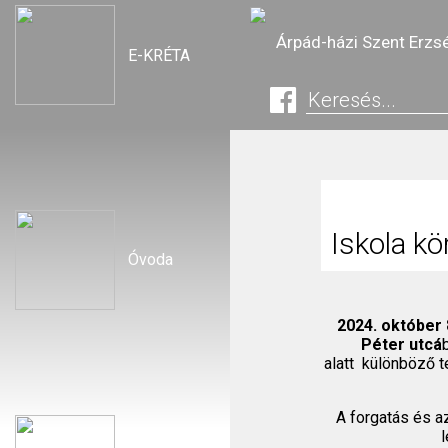
Árpád-házi Szent Erzs
E-KRÉTA
Iskola kö
Óvoda
2024. október 
Péter utcá
alatt különböző t
A forgatás és a
l