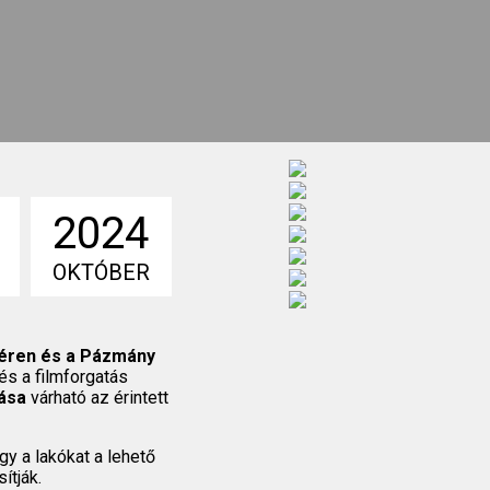
2024
OKTÓBER
éren és a Pázmány
és a filmforgatás
rása
várható az érintett
y a lakókat a lehető
ítják.