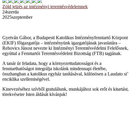
Zöld jelzés az intézményi teremtésvédelemnek
24
szerda
2025
szeptember
Gyetván Gábor, a Budapesti Katolikus Intézményfenntartó Központ
(EKIF) főigazgatója – intézményünk igazgatójának javaslatára –
Rehovics Jánost nevezte ki Intézményi Teremtésvédelmi Felelősnek,
egyúttal a Fenntartói Teremtésvédelmi Bizottság (FTB) tagjának.
​A tanár úr feladata, hogy a környezettudatosságot és a
fenntarthatóságot integrálja iskolánk mindennapi életébe,
összhangban a katolikus egyház tanításával, különösen a Laudato si’
enciklika szellemiségével.
​Kinevezéséhez szívből gratulálunk, munkájához sok erőt és kitartást,
törekvéseire Isten áldását kívánjuk!