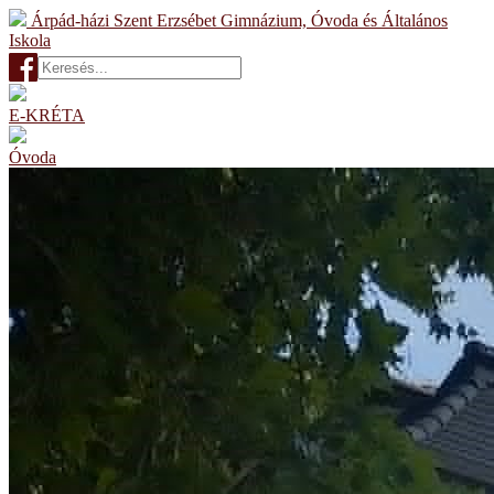
Árpád-házi Szent Erzsébet Gimnázium, Óvoda és Általános
Iskola
E-KRÉTA
Óvoda