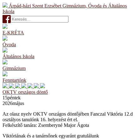
Árpád-házi Szent Erzsébet Gimnázium, Óvoda és Általános
Iskola
E-KRÉTA
Óvoda
Általános Iskola
Gimnázium
Fenntartónk
OKTV országos döntő
15
péntek
2026
május
Az olasz nyelv OKTV országos döntőjében Fanczal Viktória 12.d
osztályos tanulónk 16. helyezést ért el.
Felkészítő tanára: Zsemberyné Major Ágota
Viktóriának és a tanárnőnek egyaránt gratulálunk