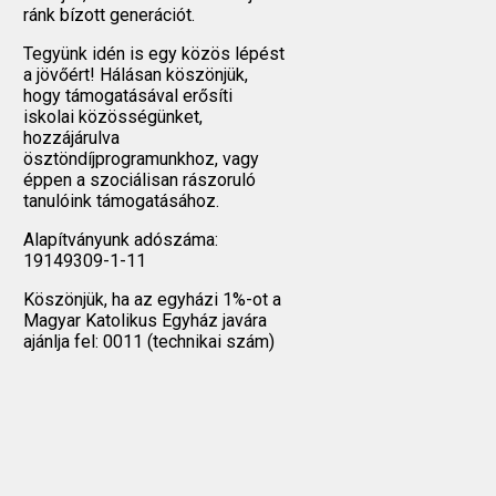
ránk bízott generációt.
Tegyünk idén is egy közös lépést
a jövőért! Hálásan köszönjük,
hogy támogatásával erősíti
iskolai közösségünket,
hozzájárulva
ösztöndíjprogramunkhoz, vagy
éppen a szociálisan rászoruló
tanulóink támogatásához.
Alapítványunk adószáma:
19149309-1-11
Köszönjük, ha az egyházi 1%-ot a
Magyar Katolikus Egyház javára
ajánlja fel: 0011 (technikai szám)