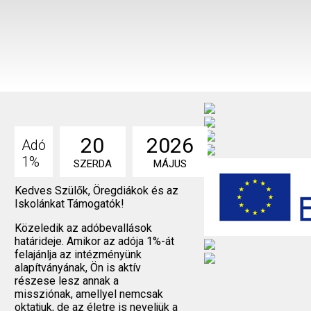
20
2026
Adó
1%
SZERDA
MÁJUS
Kedves Szülők, Öregdiákok és az
Iskolánkat Támogatók!
Közeledik az adóbevallások
határideje. Amikor az adója 1%-át
felajánlja az intézményünk
alapítványának, Ön is aktív
részese lesz annak a
missziónak, amellyel nemcsak
oktatjuk, de az életre is neveljük a