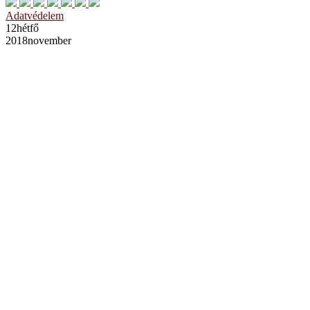
Adatvédelem
12
hétfő
2018
november