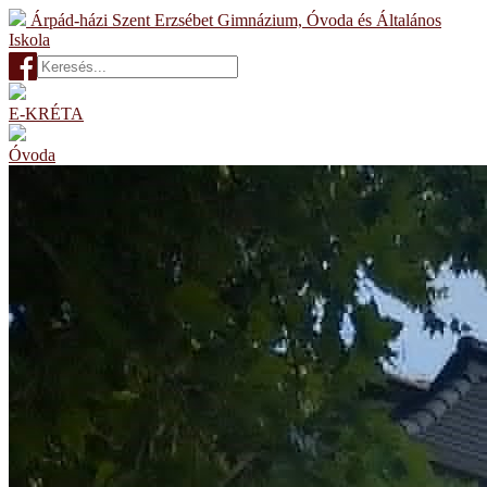
Árpád-házi Szent Erzsébet Gimnázium, Óvoda és Általános
Iskola
E-KRÉTA
Óvoda