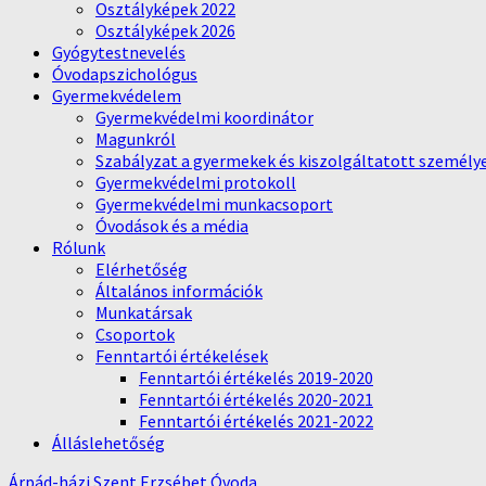
Osztályképek 2022
Osztályképek 2026
Gyógytestnevelés
Óvodapszichológus
Gyermekvédelem
Gyermekvédelmi koordinátor
Magunkról
Szabályzat a gyermekek és kiszolgáltatott személy
Gyermekvédelmi protokoll
Gyermekvédelmi munkacsoport
Óvodások és a média
Rólunk
Elérhetőség
Általános információk
Munkatársak
Csoportok
Fenntartói értékelések
Fenntartói értékelés 2019-2020
Fenntartói értékelés 2020-2021
Fenntartói értékelés 2021-2022
Álláslehetőség
Árpád-házi Szent Erzsébet Óvoda