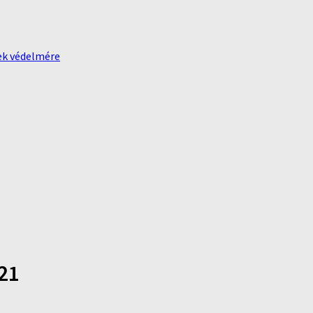
ek védelmére
21