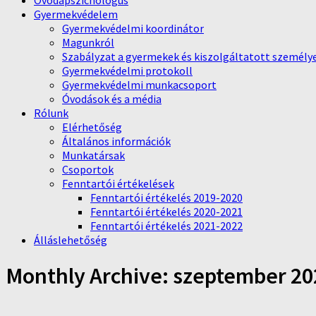
Óvodapszichológus
Gyermekvédelem
Gyermekvédelmi koordinátor
Magunkról
Szabályzat a gyermekek és kiszolgáltatott személy
Gyermekvédelmi protokoll
Gyermekvédelmi munkacsoport
Óvodások és a média
Rólunk
Elérhetőség
Általános információk
Munkatársak
Csoportok
Fenntartói értékelések
Fenntartói értékelés 2019-2020
Fenntartói értékelés 2020-2021
Fenntartói értékelés 2021-2022
Álláslehetőség
Monthly Archive:
szeptember 20