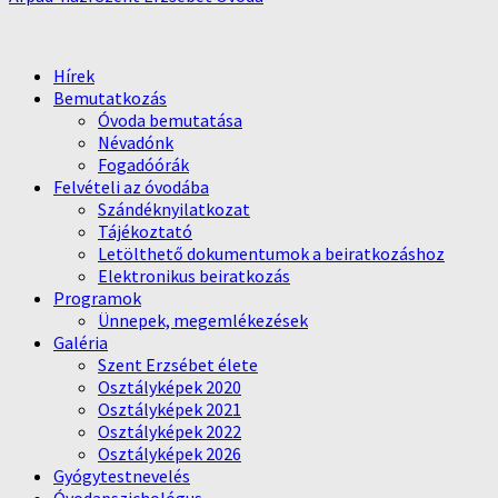
Hírek
Bemutatkozás
Óvoda bemutatása
Névadónk
Fogadóórák
Felvételi az óvodába
Szándéknyilatkozat
Tájékoztató
Letölthető dokumentumok a beiratkozáshoz
Elektronikus beiratkozás
Programok
Ünnepek, megemlékezések
Galéria
Szent Erzsébet élete
Osztályképek 2020
Osztályképek 2021
Osztályképek 2022
Osztályképek 2026
Gyógytestnevelés