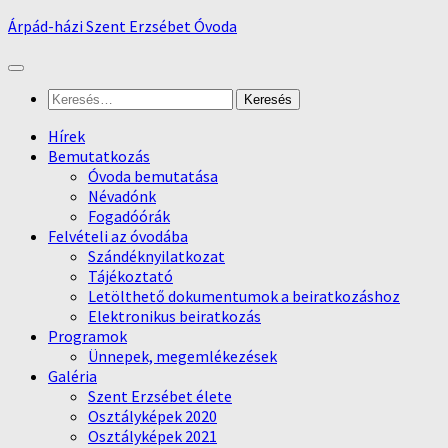
Skip
Árpád-házi Szent Erzsébet Óvoda
to
content
Keresés:
Hírek
Bemutatkozás
Óvoda bemutatása
Névadónk
Fogadóórák
Felvételi az óvodába
Szándéknyilatkozat
Tájékoztató
Letölthető dokumentumok a beiratkozáshoz
Elektronikus beiratkozás
Programok
Ünnepek, megemlékezések
Galéria
Szent Erzsébet élete
Osztályképek 2020
Osztályképek 2021