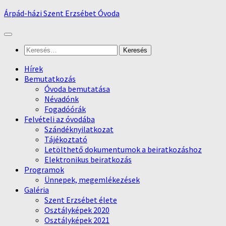
Skip
Árpád-házi Szent Erzsébet Óvoda
to
content
Keresés:
Hírek
Bemutatkozás
Óvoda bemutatása
Névadónk
Fogadóórák
Felvételi az óvodába
Szándéknyilatkozat
Tájékoztató
Letölthető dokumentumok a beiratkozáshoz
Elektronikus beiratkozás
Programok
Ünnepek, megemlékezések
Galéria
Szent Erzsébet élete
Osztályképek 2020
Osztályképek 2021