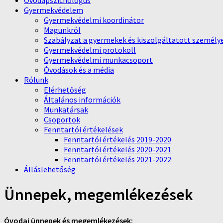
Óvodapszichológus
Gyermekvédelem
Gyermekvédelmi koordinátor
Magunkról
Szabályzat a gyermekek és kiszolgáltatott személy
Gyermekvédelmi protokoll
Gyermekvédelmi munkacsoport
Óvodások és a média
Rólunk
Elérhetőség
Általános információk
Munkatársak
Csoportok
Fenntartói értékelések
Fenntartói értékelés 2019-2020
Fenntartói értékelés 2020-2021
Fenntartói értékelés 2021-2022
Álláslehetőség
Ünnepek, megemlékezések
Óvodai ünnepek és megemlékezések: