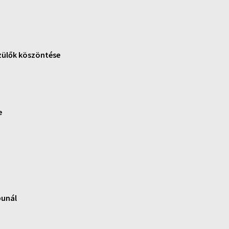
szülők köszöntése
e
punál