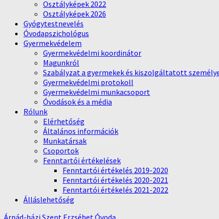
Osztályképek 2022
Osztályképek 2026
Gyógytestnevelés
Óvodapszichológus
Gyermekvédelem
Gyermekvédelmi koordinátor
Magunkról
Szabályzat a gyermekek és kiszolgáltatott személy
Gyermekvédelmi protokoll
Gyermekvédelmi munkacsoport
Óvodások és a média
Rólunk
Elérhetőség
Általános információk
Munkatársak
Csoportok
Fenntartói értékelések
Fenntartói értékelés 2019-2020
Fenntartói értékelés 2020-2021
Fenntartói értékelés 2021-2022
Álláslehetőség
Árpád-házi Szent Erzsébet Óvoda