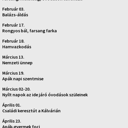
Február 03.
Balázs-áldás
Február 17.
Rongyos bál, farsang farka
Február 18.
Hamvazkodás
Március 13.
Nemzeti ünnep
Március 19.
Apák napi szentmise
Március 02-20.
Nyílt napok az ide járó óvodások szüleinek
Április 01.
Családi keresztút a Kálvárián
Április 23.
Apák-gyermek foci