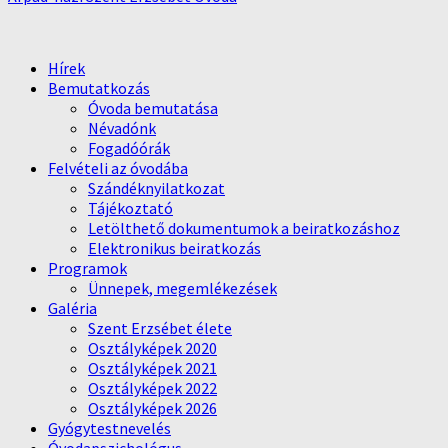
Hírek
Bemutatkozás
Óvoda bemutatása
Névadónk
Fogadóórák
Felvételi az óvodába
Szándéknyilatkozat
Tájékoztató
Letölthető dokumentumok a beiratkozáshoz
Elektronikus beiratkozás
Programok
Ünnepek, megemlékezések
Galéria
Szent Erzsébet élete
Osztályképek 2020
Osztályképek 2021
Osztályképek 2022
Osztályképek 2026
Gyógytestnevelés