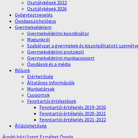
Osztályképek 2022
Osztályképek 2026
Gyógytestnevelés
Óvodapszichológus
Gyermekvédelem
Gyermekvédelmi koordinátor
Magunkról
Szabályzat a gyermekek és kiszolgáltatott személy
Gyermekvédelmi protokoll
Gyermekvédelmi munkacsoport
Óvodások és a média
Rólunk
Elérhetőség
Általános információk
Munkatársak
Csoportok
Fenntartói értékelések
Fenntartói értékelés 2019-2020
Fenntartói értékelés 2020-2021
Fenntartói értékelés 2021-2022
Álláslehetőség
Árpád-házi Szent Erzsébet Óvoda