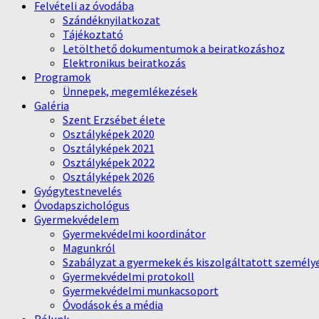
Felvételi az óvodába
Szándéknyilatkozat
Tájékoztató
Letölthető dokumentumok a beiratkozáshoz
Elektronikus beiratkozás
Programok
Ünnepek, megemlékezések
Galéria
Szent Erzsébet élete
Osztályképek 2020
Osztályképek 2021
Osztályképek 2022
Osztályképek 2026
Gyógytestnevelés
Óvodapszichológus
Gyermekvédelem
Gyermekvédelmi koordinátor
Magunkról
Szabályzat a gyermekek és kiszolgáltatott személy
Gyermekvédelmi protokoll
Gyermekvédelmi munkacsoport
Óvodások és a média