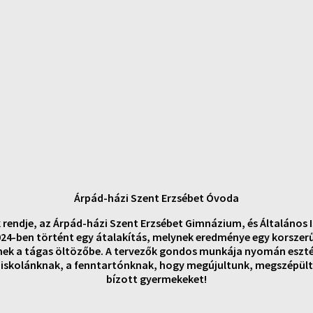
Árpád-házi Szent Erzsébet Óvoda
rendje, az Árpád-házi Szent Erzsébet Gimnázium, és Általános
024-ben történt egy átalakítás, melynek eredménye egy korszerű
nek a tágas öltözőbe. A tervezők gondos munkája nyomán esztét
iskolánknak, a fenntartónknak, hogy megújultunk, megszépültü
bízott gyermekeket!