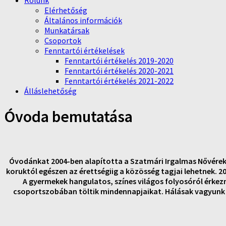
Rólunk
Elérhetőség
Általános információk
Munkatársak
Csoportok
Fenntartói értékelések
Fenntartói értékelés 2019-2020
Fenntartói értékelés 2020-2021
Fenntartói értékelés 2021-2022
Álláslehetőség
Óvoda bemutatása
Óvodánkat 2004-ben alapította a Szatmári Irgalmas Nővérek 
koruktól egészen az érettségiig a közösség tagjai lehetnek. 2
A gyermekek hangulatos, színes világos folyosóról érkez
csoportszobában töltik mindennapjaikat. Hálásak vagyunk 