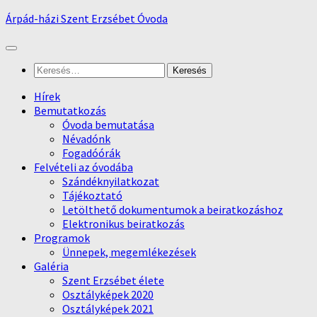
Skip
Árpád-házi Szent Erzsébet Óvoda
to
content
Keresés:
Hírek
Bemutatkozás
Óvoda bemutatása
Névadónk
Fogadóórák
Felvételi az óvodába
Szándéknyilatkozat
Tájékoztató
Letölthető dokumentumok a beiratkozáshoz
Elektronikus beiratkozás
Programok
Ünnepek, megemlékezések
Galéria
Szent Erzsébet élete
Osztályképek 2020
Osztályképek 2021