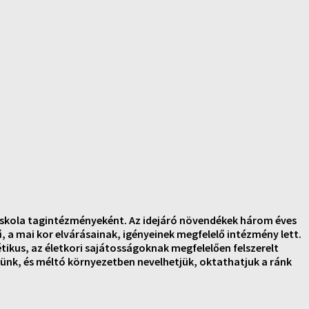
 Iskola tagintézményeként. Az idejáró növendékek három éves
, a mai kor elvárásainak, igényeinek megfelelő intézmény lett.
ikus, az életkori sajátosságoknak megfelelően felszerelt
nk, és méltó környezetben nevelhetjük, oktathatjuk a ránk