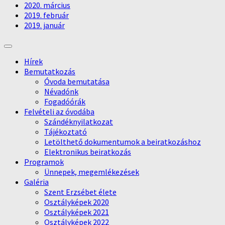
2020. március
2019. február
2019. január
Hírek
Bemutatkozás
Óvoda bemutatása
Névadónk
Fogadóórák
Felvételi az óvodába
Szándéknyilatkozat
Tájékoztató
Letölthető dokumentumok a beiratkozáshoz
Elektronikus beiratkozás
Programok
Ünnepek, megemlékezések
Galéria
Szent Erzsébet élete
Osztályképek 2020
Osztályképek 2021
Osztályképek 2022