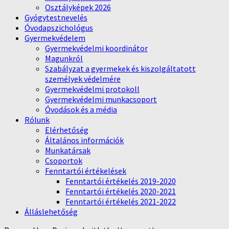
Osztályképek 2026
Gyógytestnevelés
Óvodapszichológus
Gyermekvédelem
Gyermekvédelmi koordinátor
Magunkról
Szabályzat a gyermekek és kiszolgáltatott
személyek védelmére
Gyermekvédelmi protokoll
Gyermekvédelmi munkacsoport
Óvodások és a média
Rólunk
Elérhetőség
Általános információk
Munkatársak
Csoportok
Fenntartói értékelések
Fenntartói értékelés 2019-2020
Fenntartói értékelés 2020-2021
Fenntartói értékelés 2021-2022
Álláslehetőség