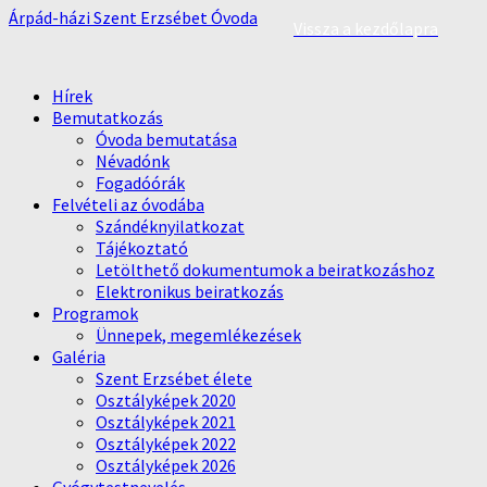
Árpád-házi Szent Erzsébet Óvoda
Vissza a kezdőlapra
Hírek
Bemutatkozás
Óvoda bemutatása
Névadónk
Fogadóórák
Felvételi az óvodába
Szándéknyilatkozat
Tájékoztató
Letölthető dokumentumok a beiratkozáshoz
Elektronikus beiratkozás
Programok
Ünnepek, megemlékezések
Galéria
Szent Erzsébet élete
Osztályképek 2020
Osztályképek 2021
Osztályképek 2022
Osztályképek 2026