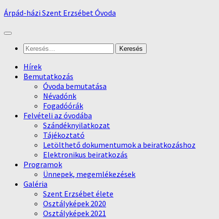
Skip
Árpád-házi Szent Erzsébet Óvoda
to
content
Keresés:
Hírek
Bemutatkozás
Óvoda bemutatása
Névadónk
Fogadóórák
Felvételi az óvodába
Szándéknyilatkozat
Tájékoztató
Letölthető dokumentumok a beiratkozáshoz
Elektronikus beiratkozás
Programok
Ünnepek, megemlékezések
Galéria
Szent Erzsébet élete
Osztályképek 2020
Osztályképek 2021