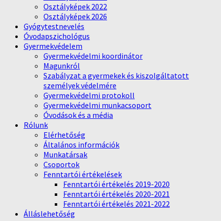
Osztályképek 2022
Osztályképek 2026
Gyógytestnevelés
Óvodapszichológus
Gyermekvédelem
Gyermekvédelmi koordinátor
Magunkról
Szabályzat a gyermekek és kiszolgáltatott
személyek védelmére
Gyermekvédelmi protokoll
Gyermekvédelmi munkacsoport
Óvodások és a média
Rólunk
Elérhetőség
Általános információk
Munkatársak
Csoportok
Fenntartói értékelések
Fenntartói értékelés 2019-2020
Fenntartói értékelés 2020-2021
Fenntartói értékelés 2021-2022
Álláslehetőség