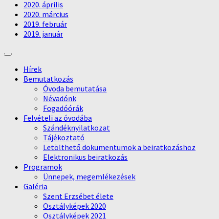
2020. április
2020. március
2019. február
2019. január
Hírek
Bemutatkozás
Óvoda bemutatása
Névadónk
Fogadóórák
Felvételi az óvodába
Szándéknyilatkozat
Tájékoztató
Letölthető dokumentumok a beiratkozáshoz
Elektronikus beiratkozás
Programok
Ünnepek, megemlékezések
Galéria
Szent Erzsébet élete
Osztályképek 2020
Osztályképek 2021