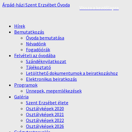
Árpád-házi Szent Erzsébet Óvoda
Vissza a kezdőlapra
Hírek
Bemutatkozás
Óvoda bemutatása
Névadónk
Fogadóórák
Felvételi az óvodába
Szándéknyilatkozat
Tájékoztató
Letölthető dokumentumok a beiratkozáshoz
Elektronikus beiratkozás
Programok
Ünnepek, megemlékezések
Galéria
Szent Erzsébet élete
Osztályképek 2020
Osztályképek 2021
Osztályképek 2022
Osztályképek 2026