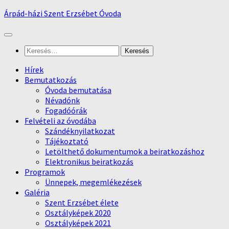
Skip
Árpád-házi Szent Erzsébet Óvoda
to
content
Keresés:
Hírek
Bemutatkozás
Óvoda bemutatása
Névadónk
Fogadóórák
Felvételi az óvodába
Szándéknyilatkozat
Tájékoztató
Letölthető dokumentumok a beiratkozáshoz
Elektronikus beiratkozás
Programok
Ünnepek, megemlékezések
Galéria
Szent Erzsébet élete
Osztályképek 2020
Osztályképek 2021