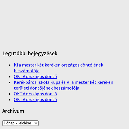
Legutóbbi bejegyzések
Ki a mester két keréken országos döntőjének
beszámolója
OKTV országos döntő
Kerékpáros Iskola Kupa és Ki a mester két keréken
területi döntőjének beszámolója
OKTV országos döntő
OKTV országos döntő
Archívum
Archívum