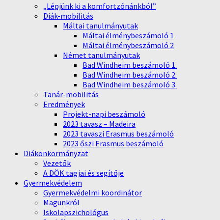
„Lépjünk ki a komfortzónánkból”
Diák-mobilitás
Máltai tanulmányutak
Máltai élménybeszámoló 1
Máltai élménybeszámoló 2
Német tanulmányutak
Bad Windheim beszámoló 1.
Bad Windheim beszámoló 2.
Bad Windheim beszámoló 3.
Tanár-mobilitás
Eredmények
Projekt-napi beszámoló
2023 tavasz – Madeira
2023 tavaszi Erasmus beszámoló
2023 őszi Erasmus beszámoló
Diákönkormányzat
Vezetők
A DÖK tagjai és segítője
Gyermekvédelem
Gyermekvédelmi koordinátor
Magunkról
Iskolapszichológus