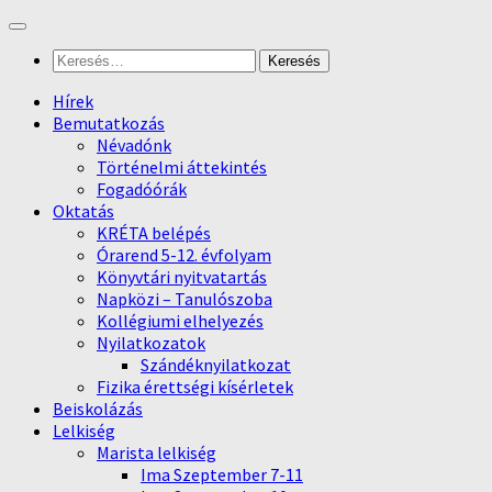
Skip
to
Keresés:
content
Hírek
Bemutatkozás
Névadónk
Történelmi áttekintés
Fogadóórák
Oktatás
KRÉTA belépés
Órarend 5-12. évfolyam
Könyvtári nyitvatartás
Napközi – Tanulószoba
Kollégiumi elhelyezés
Nyilatkozatok
Szándéknyilatkozat
Fizika érettségi kísérletek
Beiskolázás
Lelkiség
Marista lelkiség
Ima Szeptember 7-11