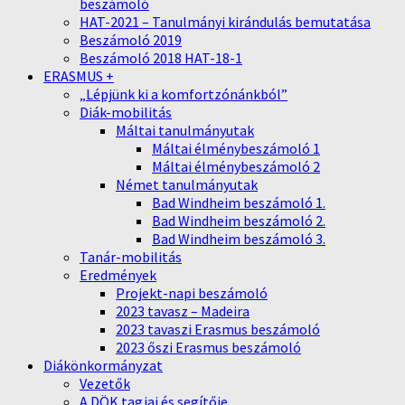
beszámoló
HAT-2021 – Tanulmányi kirándulás bemutatása
Beszámoló 2019
Beszámoló 2018 HAT-18-1
ERASMUS +
„Lépjünk ki a komfortzónánkból”
Diák-mobilitás
Máltai tanulmányutak
Máltai élménybeszámoló 1
Máltai élménybeszámoló 2
Német tanulmányutak
Bad Windheim beszámoló 1.
Bad Windheim beszámoló 2.
Bad Windheim beszámoló 3.
Tanár-mobilitás
Eredmények
Projekt-napi beszámoló
2023 tavasz – Madeira
2023 tavaszi Erasmus beszámoló
2023 őszi Erasmus beszámoló
Diákönkormányzat
Vezetők
A DÖK tagjai és segítője