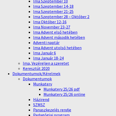
Ima Szeptember 10
Ima Szeptember 14-18
Ima Szeptember 21-25
Ima Szeptember 28 – Október 2
Ima Október 12-16
Ima November 23-27
Ima Advent első hetében
Ima Advent második hetében
Adventi naptár
Ima Advent utolsó hetében
Ima Január 6
Ima Január 18-24
Ima, Vezéreljen a szeretet
Keresztút 2020
Dokumentumok/Kérelmek
Dokumentumok
Munkaterv
Munkaterv 25/26 pdf
Munkaterv 25/26 online
Házirend
SZMSZ
Panaszkezelés rendje
Pedagógiai program