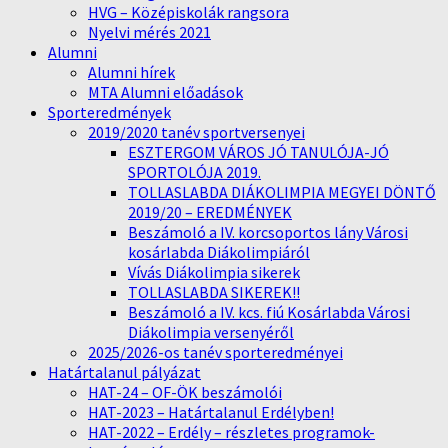
HVG – Középiskolák rangsora
Nyelvi mérés 2021
Alumni
Alumni hírek
MTA Alumni előadások
Sporteredmények
2019/2020 tanév sportversenyei
ESZTERGOM VÁROS JÓ TANULÓJA-JÓ
SPORTOLÓJA 2019.
TOLLASLABDA DIÁKOLIMPIA MEGYEI DÖNTŐ
2019/20 – EREDMÉNYEK
Beszámoló a IV. korcsoportos lány Városi
kosárlabda Diákolimpiáról
Vívás Diákolimpia sikerek
TOLLASLABDA SIKEREK!!
Beszámoló a IV. kcs. fiú Kosárlabda Városi
Diákolimpia versenyéről
2025/2026-os tanév sporteredményei
Határtalanul pályázat
HAT-24 – OF-ÖK beszámolói
HAT-2023 – Határtalanul Erdélyben!
HAT-2022 – Erdély – részletes programok-