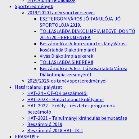
MTA Alumni előadások
Sporteredmények
2019/2020 tanév sportversenyei
ESZTERGOM VÁROS JÓ TANULÓJA-JÓ
SPORTOLÓJA 2019.
TOLLASLABDA DIÁKOLIMPIA MEGYEI DÖNTŐ
2019/20 – EREDMÉNYEK
Beszámoló a IV. korcsoportos lány Városi
kosárlabda Diákolimpiáról
Vívás Diákolimpia sikerek
TOLLASLABDA SIKEREK!!
Beszámoló a IV. kcs. fiú Kosárlabda Városi
Diákolimpia versenyéről
2025/2026-os tanév sporteredményei
Határtalanul pályázat
HAT-24 – OF-ÖK beszámolói
HAT-2023 – Határtalanul Erdélyben!
HAT-2022 – Erdély – részletes programok-
beszámoló
HAT-2021 – Tanulmányi kirándulás bemutatása
Beszámoló 2019
Beszámoló 2018 HAT-18-1
ERASMUS +