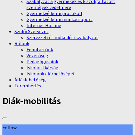
Szabályzat a gyermekek és kiszolgáltatott
személyek védelmére
Gyermekvédelmi protokoll
Gyermekvédelmi munkacsoport
Internet Hotline
Szülői Szervezet
Szervezeti és működési szabályzat
Rólunk
Fenntartónk
Vezetőség
Pedagógusaink
Iskolatitkárság
Iskolánk elérhetőségei
Álláslehetőség
Terembérlés
Diák-mobilitás
Follow: