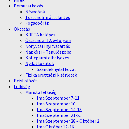
Hírek
Bemutatkozás
Névadónk
Történelmi áttekintés
Fogadóórák
Oktatás
KRÉTA belépés
Órarend 5-12. évfolyam
Könyvtári nyitvatartás
Napközi – Tanulószoba
Kollégiumi elhelyezés
Nyilatkozatok
Szándéknyilatkozat
Fizika érettségi kísérletek
Beiskolázás
Lelkiség
Marista lelkiség
Ima Szeptember 7-11
Ima Szeptember 10
Ima Szeptember 14-18
Ima Szeptember 21-25
Ima Szeptember 28 – Október 2
Ima Október 12-16