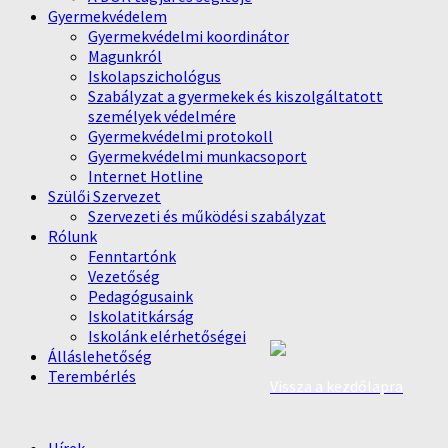
Gyermekvédelem
Gyermekvédelmi koordinátor
Magunkról
Iskolapszichológus
Szabályzat a gyermekek és kiszolgáltatott
személyek védelmére
Gyermekvédelmi protokoll
Gyermekvédelmi munkacsoport
Internet Hotline
Szülői Szervezet
Szervezeti és működési szabályzat
Rólunk
Fenntartónk
Vezetőség
Pedagógusaink
Iskolatitkárság
Iskolánk elérhetőségei
Álláslehetőség
Terembérlés
Vissza a kezdőlapra