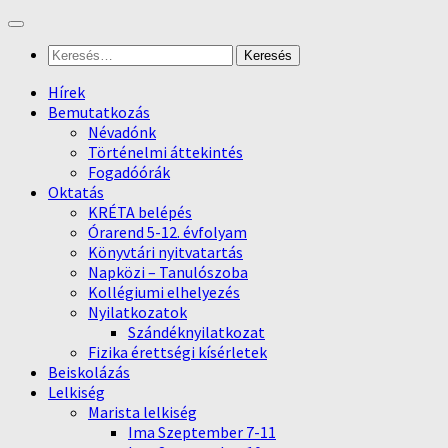
Skip
to
Keresés:
content
Hírek
Bemutatkozás
Névadónk
Történelmi áttekintés
Fogadóórák
Oktatás
KRÉTA belépés
Órarend 5-12. évfolyam
Könyvtári nyitvatartás
Napközi – Tanulószoba
Kollégiumi elhelyezés
Nyilatkozatok
Szándéknyilatkozat
Fizika érettségi kísérletek
Beiskolázás
Lelkiség
Marista lelkiség
Ima Szeptember 7-11