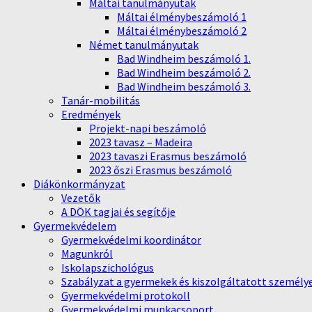
Máltai tanulmányutak
Máltai élménybeszámoló 1
Máltai élménybeszámoló 2
Német tanulmányutak
Bad Windheim beszámoló 1.
Bad Windheim beszámoló 2.
Bad Windheim beszámoló 3.
Tanár-mobilitás
Eredmények
Projekt-napi beszámoló
2023 tavasz – Madeira
2023 tavaszi Erasmus beszámoló
2023 őszi Erasmus beszámoló
Diákönkormányzat
Vezetők
A DÖK tagjai és segítője
Gyermekvédelem
Gyermekvédelmi koordinátor
Magunkról
Iskolapszichológus
Szabályzat a gyermekek és kiszolgáltatott személy
Gyermekvédelmi protokoll
Gyermekvédelmi munkacsoport