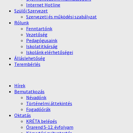
Internet Hotline
Szülői Szervezet
Szervezeti és működési szabályzat
Rólunk
Fenntartónk
Vezetőség
Pedagógusaink
Iskolatitkárság
Iskolánk elérhetőségei
Álláslehetőség
Terembérlés
Hírek
Bemutatkozás
Névadónk
Történelmi áttekintés
Fogadóórák
Oktatás
KRÉTA belépés
Órarend 5-12. évfolyam