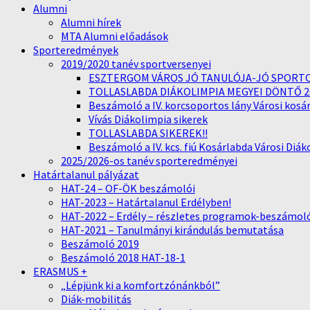
Alumni
Alumni hírek
MTA Alumni előadások
Sporteredmények
2019/2020 tanév sportversenyei
ESZTERGOM VÁROS JÓ TANULÓJA-JÓ SPORTO
TOLLASLABDA DIÁKOLIMPIA MEGYEI DÖNTŐ 2
Beszámoló a IV. korcsoportos lány Városi kosá
Vívás Diákolimpia sikerek
TOLLASLABDA SIKEREK!!
Beszámoló a IV. kcs. fiú Kosárlabda Városi Diá
2025/2026-os tanév sporteredményei
Határtalanul pályázat
HAT-24 – OF-ÖK beszámolói
HAT-2023 – Határtalanul Erdélyben!
HAT-2022 – Erdély – részletes programok-beszámol
HAT-2021 – Tanulmányi kirándulás bemutatása
Beszámoló 2019
Beszámoló 2018 HAT-18-1
ERASMUS +
„Lépjünk ki a komfortzónánkból”
Diák-mobilitás