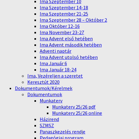
Ima Szeptember 10
Ima Szeptember 14-18
Ima Szeptember 21-25
Ima Szeptember 28 – Október 2
Ima Október 12-16
Ima November 23-27
Ima Advent első hetében
Ima Advent második hetében
Adventi naptár
Ima Advent utolsó hetében
Ima Január 6
Ima Január 18-24
Ima, Vezéreljen a szeretet
Keresztút 2020
Dokumentumok/Kérelmek
Dokumentumok
Munkaterv
Munkaterv 25/26 pdf
Munkaterv 25/26 online
Házirend
SZMSZ
Panaszkezelés rendje
Pedagógiai program