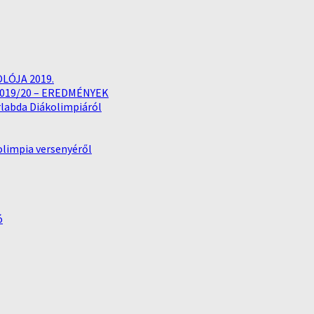
LÓJA 2019.
019/20 – EREDMÉNYEK
rlabda Diákolimpiáról
kolimpia versenyéről
ó