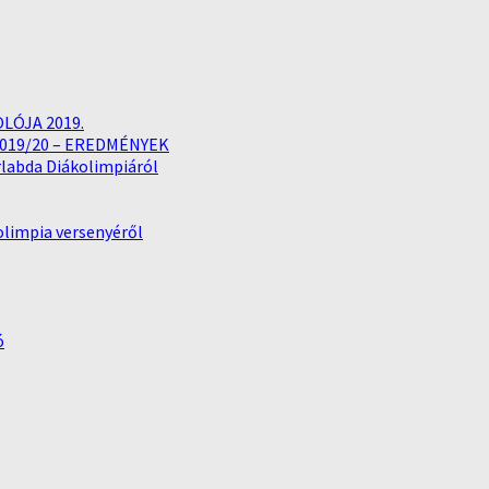
LÓJA 2019.
019/20 – EREDMÉNYEK
rlabda Diákolimpiáról
kolimpia versenyéről
ó