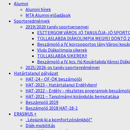
Alumni
Alumni hírek
MTA Alumni előadások
Sporteredmények
2019/2020 tanév sportversenyei
ESZTERGOM VÁROS JÓ TANULÓJA-JÓ SPORTO
TOLLASLABDA DIÁKOLIMPIA MEGYEI DÖNTŐ 2
Beszámoló a IV. korcsoportos lány Városi kosá
Vívás Diákolimpia sikerek
TOLLASLABDA SIKEREK!!
Beszámoló a IV. kcs. fiú Kosárlabda Városi Diá
2025/2026-os tanév sporteredményei
Határtalanul pályázat
HAT-24 – OF-ÖK beszámolói
HAT-2023 – Határtalanul Erdélyben!
HAT-2022 – Erdély – részletes programok-beszámol
HAT-2021 – Tanulmányi kirándulás bemutatása
Beszámoló 2019
Beszámoló 2018 HAT-18-1
ERASMUS +
„Lépjünk ki a komfortzónánkból”
Diák-mobilitás