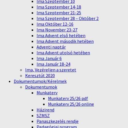
Ima Szeptember 10
Ima Szeptember 14-18
Ima Szeptember 21-25
Ima Szeptember 28 – Október 2
Ima Október 12-16
Ima November 23-27
Ima Advent első hetében
Ima Advent második hetében
Adventi naptár
Ima Advent utolsó hetében
Ima Január 6
Ima Január 18-24
Ima, Vezéreljen a szeretet
Keresztút 2020
Dokumentumok/Kérelmek
Dokumentumok
Munkaterv
Munkaterv 25/26 pdf
Munkaterv 25/26 online
Házirend
SZMSZ
Panaszkezelés rendje
Pedagógiai program