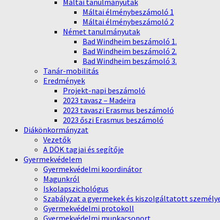
Máltai tanulmányutak
Máltai élménybeszámoló 1
Máltai élménybeszámoló 2
Német tanulmányutak
Bad Windheim beszámoló 1.
Bad Windheim beszámoló 2.
Bad Windheim beszámoló 3.
Tanár-mobilitás
Eredmények
Projekt-napi beszámoló
2023 tavasz – Madeira
2023 tavaszi Erasmus beszámoló
2023 őszi Erasmus beszámoló
Diákönkormányzat
Vezetők
A DÖK tagjai és segítője
Gyermekvédelem
Gyermekvédelmi koordinátor
Magunkról
Iskolapszichológus
Szabályzat a gyermekek és kiszolgáltatott személy
Gyermekvédelmi protokoll
Gyermekvédelmi munkacsoport