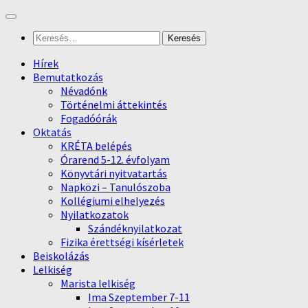
Skip
to
Keresés:
content
Hírek
Bemutatkozás
Névadónk
Történelmi áttekintés
Fogadóórák
Oktatás
KRÉTA belépés
Órarend 5-12. évfolyam
Könyvtári nyitvatartás
Napközi – Tanulószoba
Kollégiumi elhelyezés
Nyilatkozatok
Szándéknyilatkozat
Fizika érettségi kísérletek
Beiskolázás
Lelkiség
Marista lelkiség
Ima Szeptember 7-11