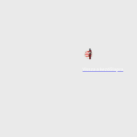
Vissza a kezdőlapra