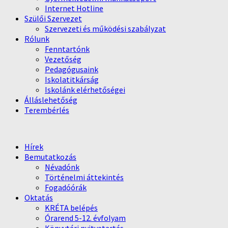
Internet Hotline
Szülői Szervezet
Szervezeti és működési szabályzat
Rólunk
Fenntartónk
Vezetőség
Pedagógusaink
Iskolatitkárság
Iskolánk elérhetőségei
Álláslehetőség
Terembérlés
Hírek
Bemutatkozás
Névadónk
Történelmi áttekintés
Fogadóórák
Oktatás
KRÉTA belépés
Órarend 5-12. évfolyam