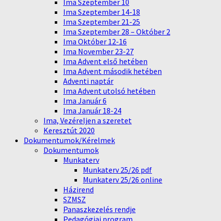
Ima Szeptember 10
Ima Szeptember 14-18
Ima Szeptember 21-25
Ima Szeptember 28 – Október 2
Ima Október 12-16
Ima November 23-27
Ima Advent első hetében
Ima Advent második hetében
Adventi naptár
Ima Advent utolsó hetében
Ima Január 6
Ima Január 18-24
Ima, Vezéreljen a szeretet
Keresztút 2020
Dokumentumok/Kérelmek
Dokumentumok
Munkaterv
Munkaterv 25/26 pdf
Munkaterv 25/26 online
Házirend
SZMSZ
Panaszkezelés rendje
Pedagógiai program