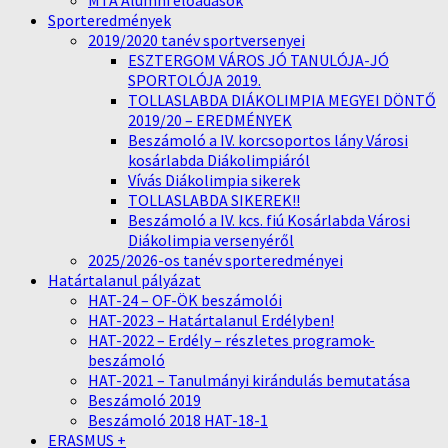
MTA Alumni előadások
Sporteredmények
2019/2020 tanév sportversenyei
ESZTERGOM VÁROS JÓ TANULÓJA-JÓ
SPORTOLÓJA 2019.
TOLLASLABDA DIÁKOLIMPIA MEGYEI DÖNTŐ
2019/20 – EREDMÉNYEK
Beszámoló a IV. korcsoportos lány Városi
kosárlabda Diákolimpiáról
Vívás Diákolimpia sikerek
TOLLASLABDA SIKEREK!!
Beszámoló a IV. kcs. fiú Kosárlabda Városi
Diákolimpia versenyéről
2025/2026-os tanév sporteredményei
Határtalanul pályázat
HAT-24 – OF-ÖK beszámolói
HAT-2023 – Határtalanul Erdélyben!
HAT-2022 – Erdély – részletes programok-
beszámoló
HAT-2021 – Tanulmányi kirándulás bemutatása
Beszámoló 2019
Beszámoló 2018 HAT-18-1
ERASMUS +