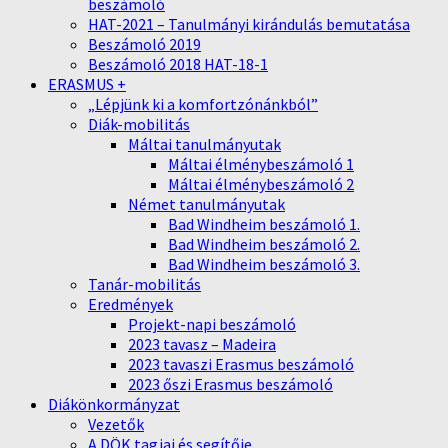
beszámoló
HAT-2021 – Tanulmányi kirándulás bemutatása
Beszámoló 2019
Beszámoló 2018 HAT-18-1
ERASMUS +
„Lépjünk ki a komfortzónánkból”
Diák-mobilitás
Máltai tanulmányutak
Máltai élménybeszámoló 1
Máltai élménybeszámoló 2
Német tanulmányutak
Bad Windheim beszámoló 1.
Bad Windheim beszámoló 2.
Bad Windheim beszámoló 3.
Tanár-mobilitás
Eredmények
Projekt-napi beszámoló
2023 tavasz – Madeira
2023 tavaszi Erasmus beszámoló
2023 őszi Erasmus beszámoló
Diákönkormányzat
Vezetők
A DÖK tagjai és segítője