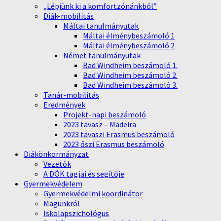
„Lépjünk ki a komfortzónánkból”
Diák-mobilitás
Máltai tanulmányutak
Máltai élménybeszámoló 1
Máltai élménybeszámoló 2
Német tanulmányutak
Bad Windheim beszámoló 1.
Bad Windheim beszámoló 2.
Bad Windheim beszámoló 3.
Tanár-mobilitás
Eredmények
Projekt-napi beszámoló
2023 tavasz – Madeira
2023 tavaszi Erasmus beszámoló
2023 őszi Erasmus beszámoló
Diákönkormányzat
Vezetők
A DÖK tagjai és segítője
Gyermekvédelem
Gyermekvédelmi koordinátor
Magunkról
Iskolapszichológus