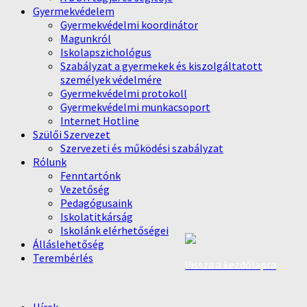
Gyermekvédelem
Gyermekvédelmi koordinátor
Magunkról
Iskolapszichológus
Szabályzat a gyermekek és kiszolgáltatott
személyek védelmére
Gyermekvédelmi protokoll
Gyermekvédelmi munkacsoport
Internet Hotline
Szülői Szervezet
Szervezeti és működési szabályzat
Rólunk
Fenntartónk
Vezetőség
Pedagógusaink
Iskolatitkárság
Iskolánk elérhetőségei
Álláslehetőség
Terembérlés
Vissza a kezdőlapra