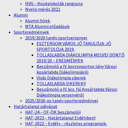
HVG – Középiskolák rangsora
Nyelvi mérés 2021
Alumni
Alumni hírek
MTA Alumni előadások
Sporteredmények
2019/2020 tanév sportversenyei
ESZTERGOM VÁROS JÓ TANULÓJA-JÓ
SPORTOLÓJA 2019.
TOLLASLABDA DIÁKOLIMPIA MEGYEI DÖNTŐ
2019/20 – EREDMÉNYEK
Beszámoló a IV. korcsoportos lány Városi
kosárlabda Diákolimpiáról
Vívás Diákolimpia sikerek
TOLLASLABDA SIKEREK!!
Beszámoló a IV. kcs. fiú Kosárlabda Városi
Diákolimpia versenyéről
2025/2026-os tanév sporteredményei
Határtalanul pályázat
HAT-24 – OF-ÖK beszámolói
HAT-2023 – Határtalanul Erdélyben!
HAT-2022 – Erdély – részletes programok-