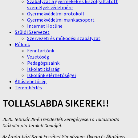
Szabályzat a gyermekek és kiszolgáltatott
személyek védelmére
Gyermekvédelmi protokoll
Gyermekvédelmi munkacsoport
Internet Hotline
Szülői Szervezet
Szervezeti és működési szabályzat
Rólunk
Fenntartónk
Vezetőség
Pedagógusaink
Iskolatitkárság
Iskolánk elérhetőségei
Álláslehetőség
Terembérlés
TOLLASLABDA SIKEREK!!
2020. február 29-én rendezték Seregélyesen a Tollaslabda
Diákolimpia Területi Döntőjét.
Az Árpád-házi Szent Erzsébet Gimnázium, Óvoda és Általános.