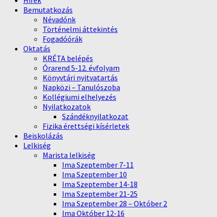
Hírek
Bemutatkozás
Névadónk
Történelmi áttekintés
Fogadóórák
Oktatás
KRÉTA belépés
Órarend 5-12. évfolyam
Könyvtári nyitvatartás
Napközi – Tanulószoba
Kollégiumi elhelyezés
Nyilatkozatok
Szándéknyilatkozat
Fizika érettségi kísérletek
Beiskolázás
Lelkiség
Marista lelkiség
Ima Szeptember 7-11
Ima Szeptember 10
Ima Szeptember 14-18
Ima Szeptember 21-25
Ima Szeptember 28 – Október 2
Ima Október 12-16