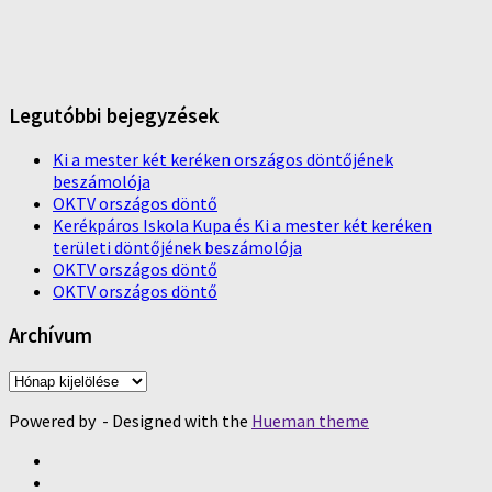
Legutóbbi bejegyzések
Ki a mester két keréken országos döntőjének
beszámolója
OKTV országos döntő
Kerékpáros Iskola Kupa és Ki a mester két keréken
területi döntőjének beszámolója
OKTV országos döntő
OKTV országos döntő
Archívum
Archívum
Powered by
- Designed with the
Hueman theme