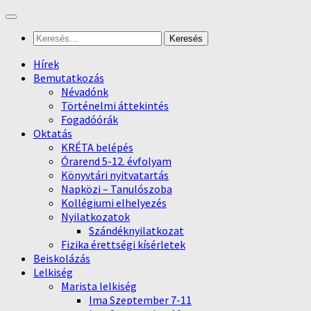
Skip
to
Keresés:
content
Hírek
Bemutatkozás
Névadónk
Történelmi áttekintés
Fogadóórák
Oktatás
KRÉTA belépés
Órarend 5-12. évfolyam
Könyvtári nyitvatartás
Napközi – Tanulószoba
Kollégiumi elhelyezés
Nyilatkozatok
Szándéknyilatkozat
Fizika érettségi kísérletek
Beiskolázás
Lelkiség
Marista lelkiség
Ima Szeptember 7-11