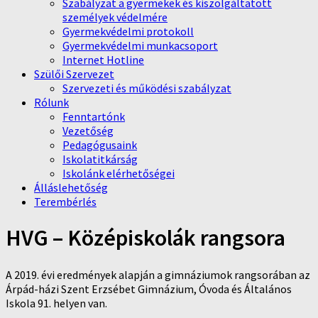
Szabályzat a gyermekek és kiszolgáltatott
személyek védelmére
Gyermekvédelmi protokoll
Gyermekvédelmi munkacsoport
Internet Hotline
Szülői Szervezet
Szervezeti és működési szabályzat
Rólunk
Fenntartónk
Vezetőség
Pedagógusaink
Iskolatitkárság
Iskolánk elérhetőségei
Álláslehetőség
Terembérlés
HVG – Középiskolák rangsora
A 2019. évi eredmények alapján a gimnáziumok rangsorában az
Árpád-házi Szent Erzsébet Gimnázium, Óvoda és Általános
Iskola 91. helyen van.