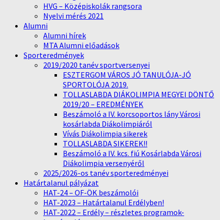
HVG – Középiskolák rangsora
Nyelvi mérés 2021
Alumni
Alumni hírek
MTA Alumni előadások
Sporteredmények
2019/2020 tanév sportversenyei
ESZTERGOM VÁROS JÓ TANULÓJA-JÓ
SPORTOLÓJA 2019.
TOLLASLABDA DIÁKOLIMPIA MEGYEI DÖNTŐ
2019/20 – EREDMÉNYEK
Beszámoló a IV. korcsoportos lány Városi
kosárlabda Diákolimpiáról
Vívás Diákolimpia sikerek
TOLLASLABDA SIKEREK!!
Beszámoló a IV. kcs. fiú Kosárlabda Városi
Diákolimpia versenyéről
2025/2026-os tanév sporteredményei
Határtalanul pályázat
HAT-24 – OF-ÖK beszámolói
HAT-2023 – Határtalanul Erdélyben!
HAT-2022 – Erdély – részletes programok-