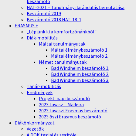
beszámoló
HAT-2021 – Tanulmányi kirándulás bemutatása
Beszámoló 2019
Beszámoló 2018 HAT-18-1
ERASMUS +
„Lépjünk ki a komfortzónánkból”
Diák-mobilitás
Máltai tanulmányutak
Máltai élménybeszámoló 1
Máltai élménybeszámoló 2
Német tanulmányutak
Bad Windheim beszámoló 1.
Bad Windheim beszámoló 2.
Bad Windheim beszámoló 3.
Tanár-mobilitás
Eredmények
Projekt-napi beszámoló
2023 tavasz – Madeira
2023 tavaszi Erasmus beszámoló
2023 őszi Erasmus beszámoló
Diákönkormányzat
Vezetők
A DÖK tagjai és segítője