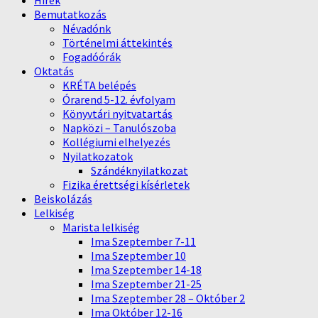
Hírek
Bemutatkozás
Névadónk
Történelmi áttekintés
Fogadóórák
Oktatás
KRÉTA belépés
Órarend 5-12. évfolyam
Könyvtári nyitvatartás
Napközi – Tanulószoba
Kollégiumi elhelyezés
Nyilatkozatok
Szándéknyilatkozat
Fizika érettségi kísérletek
Beiskolázás
Lelkiség
Marista lelkiség
Ima Szeptember 7-11
Ima Szeptember 10
Ima Szeptember 14-18
Ima Szeptember 21-25
Ima Szeptember 28 – Október 2
Ima Október 12-16