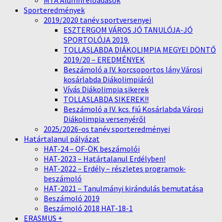
MTA Alumni előadások
Sporteredmények
2019/2020 tanév sportversenyei
ESZTERGOM VÁROS JÓ TANULÓJA-JÓ
SPORTOLÓJA 2019.
TOLLASLABDA DIÁKOLIMPIA MEGYEI DÖNTŐ
2019/20 – EREDMÉNYEK
Beszámoló a IV. korcsoportos lány Városi
kosárlabda Diákolimpiáról
Vívás Diákolimpia sikerek
TOLLASLABDA SIKEREK!!
Beszámoló a IV. kcs. fiú Kosárlabda Városi
Diákolimpia versenyéről
2025/2026-os tanév sporteredményei
Határtalanul pályázat
HAT-24 – OF-ÖK beszámolói
HAT-2023 – Határtalanul Erdélyben!
HAT-2022 – Erdély – részletes programok-
beszámoló
HAT-2021 – Tanulmányi kirándulás bemutatása
Beszámoló 2019
Beszámoló 2018 HAT-18-1
ERASMUS +