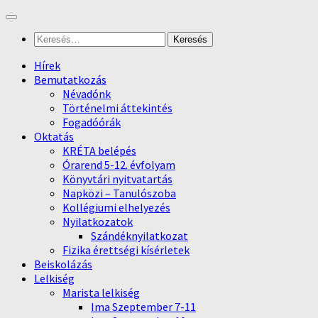
Skip
to
Keresés:
content
Hírek
Bemutatkozás
Névadónk
Történelmi áttekintés
Fogadóórák
Oktatás
KRÉTA belépés
Órarend 5-12. évfolyam
Könyvtári nyitvatartás
Napközi – Tanulószoba
Kollégiumi elhelyezés
Nyilatkozatok
Szándéknyilatkozat
Fizika érettségi kísérletek
Beiskolázás
Lelkiség
Marista lelkiség
Ima Szeptember 7-11