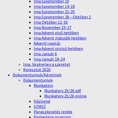
Ima Szeptember 10
Ima Szeptember 14-18
Ima Szeptember 21-25
Ima Szeptember 28 – Október 2
Ima Október 12-16
Ima November 23-27
Ima Advent első hetében
Ima Advent második hetében
Adventi naptár
Ima Advent utolsó hetében
Ima Január 6
Ima Január 18-24
Ima, Vezéreljen a szeretet
Keresztút 2020
Dokumentumok/Kérelmek
Dokumentumok
Munkaterv
Munkaterv 25/26 pdf
Munkaterv 25/26 online
Házirend
SZMSZ
Panaszkezelés rendje
Pedagógiai program