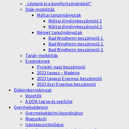
„Lépjünk ki a komfortzónánkból”
Diák-mobilitás
Máltai tanulmányutak
Máltai élménybeszámoló 1
Máltai élménybeszámoló 2
Német tanulmányutak
Bad Windheim beszámoló 1.
Bad Windheim beszámoló 2.
Bad Windheim beszámoló 3.
Tanár-mobilitás
Eredmények
Projekt-napi beszámoló
2023 tavasz – Madeira
2023 tavaszi Erasmus beszámoló
2023 őszi Erasmus beszámoló
Diákönkormányzat
Vezetők
A DÖK tagjai és segítője
Gyermekvédelem
Gyermekvédelmi koordinátor
Magunkról
Iskolapszichológus