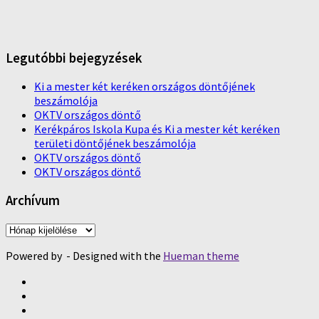
Legutóbbi bejegyzések
Ki a mester két keréken országos döntőjének
beszámolója
OKTV országos döntő
Kerékpáros Iskola Kupa és Ki a mester két keréken
területi döntőjének beszámolója
OKTV országos döntő
OKTV országos döntő
Archívum
Archívum
Powered by
- Designed with the
Hueman theme