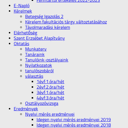
Fenntartói értékelés 2022-2023
E-Napló
Kérelmek
Betegség Igazolás 2
Kérelem fakultációs tárgy változtatásához
Távolmaradási kérelem
Elérhetőség
Szent Erzsébet Alapítvány
Oktatás
Munkaterv
Tanáraink
Tanulóink-osztályaink
Nyilatkozatok
tanulószobáról
választás
1évf:1.óra/hét
2évf:2.óra/hét
3évf:1.óra/hét
4évf:3.óra/hét
Osztályozóvizsga
Eredmények
Nyelvi mérés eredményei
Idegen nyelvi mérés eredményei 2019
Idegen nyelvi mérés eredményei 2018