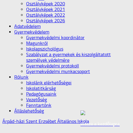
Osztályképek 2020
Osztályképek 2021
Osztályképek 2022
Osztályképek 2026
Adatvédelem
Gyermekvédelem
Gyermekvédelmi koordinátor
Magunkról
Iskolapszichológus
Szabályzat a gyermekek és kiszolgáltatott
személyek védelmére
Gyermekvédelmi protokoll
Gyermekvédelmi munkacsoport
Rólunk
Iskolánk elérhetőségei
Iskolatitkárság
Pedagógusaink
Vezetőség
Fenntartónk
Álláslehetőség
Árpád-házi Szent Erzsébet Általános Iskola
Vissza a kezdőlapra