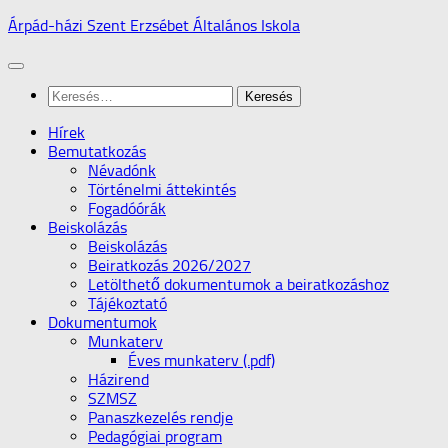
Skip
Árpád-házi Szent Erzsébet Általános Iskola
to
content
Keresés:
Hírek
Bemutatkozás
Névadónk
Történelmi áttekintés
Fogadóórák
Beiskolázás
Beiskolázás
Beiratkozás 2026/2027
Letölthető dokumentumok a beiratkozáshoz
Tájékoztató
Dokumentumok
Munkaterv
Éves munkaterv (.pdf)
Házirend
SZMSZ
Panaszkezelés rendje
Pedagógiai program