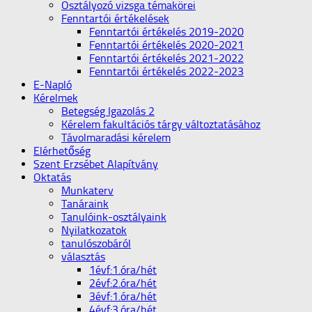
Osztályozó vizsga témakörei
Fenntartói értékelések
Fenntartói értékelés 2019-2020
Fenntartói értékelés 2020-2021
Fenntartói értékelés 2021-2022
Fenntartói értékelés 2022-2023
E-Napló
Kérelmek
Betegség Igazolás 2
Kérelem fakultációs tárgy változtatásához
Távolmaradási kérelem
Elérhetőség
Szent Erzsébet Alapítvány
Oktatás
Munkaterv
Tanáraink
Tanulóink-osztályaink
Nyilatkozatok
tanulószobáról
választás
1évf:1.óra/hét
2évf:2.óra/hét
3évf:1.óra/hét
4évf:3.óra/hét