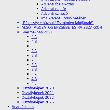
Adventi foglalkozás
Adventi naptár
Adventi színező
Ima Advent utolsó hetében
„Békesség e háznak! És minden lakójának!”
ALSÓ TAGOZATOS ERZSÉBETES RAJZSZAKKÖR
Gyermeknap 2021
1.A
1.B
1.C
2.A
2.B
2.C
3.A
3.B
4.A
4.B
4.C
Osztályképek 2020
Osztályképek 2021
Osztályképek 2022
Osztályképek 2026
Adatvédelem