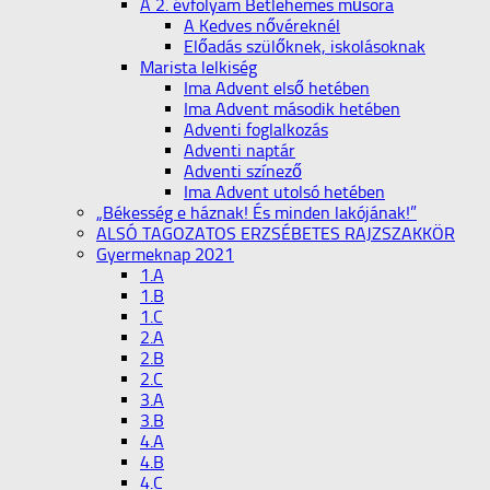
A 2. évfolyam Betlehemes műsora
A Kedves nővéreknél
Előadás szülőknek, iskolásoknak
Marista lelkiség
Ima Advent első hetében
Ima Advent második hetében
Adventi foglalkozás
Adventi naptár
Adventi színező
Ima Advent utolsó hetében
„Békesség e háznak! És minden lakójának!”
ALSÓ TAGOZATOS ERZSÉBETES RAJZSZAKKÖR
Gyermeknap 2021
1.A
1.B
1.C
2.A
2.B
2.C
3.A
3.B
4.A
4.B
4.C