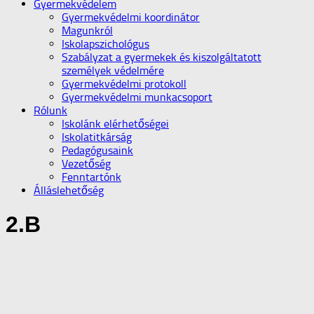
Gyermekvédelem
Gyermekvédelmi koordinátor
Magunkról
Iskolapszichológus
Szabályzat a gyermekek és kiszolgáltatott
személyek védelmére
Gyermekvédelmi protokoll
Gyermekvédelmi munkacsoport
Rólunk
Iskolánk elérhetőségei
Iskolatitkárság
Pedagógusaink
Vezetőség
Fenntartónk
Álláslehetőség
2.B