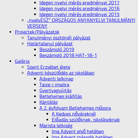
Idegen nyelvi mérés eredményei 2017
Idegen nyelvi mérés eredményei 2016
Idegen nyelvi mérés eredményei 2015
„nyelvÉSZ” ORSZÁGOS ANYANYELVI TANULMÁNYI
VERSENY
Projectek/Pályázatok
Tanulmányi ösztöndíj pályázat
Határtalanul pályázat
Beszámoló 2019
Beszámoló 2018 HAT-18-1
Galéria
Szent Erzsébet élete
Adventi készülődés az iskolában
Adventi lelkinap
Taize-i imaóra
Gyertyagyújtás
Betlehemes kiállítás
Kántálás
A 2. évfolyam Betlehemes műsora
A Kedves nővéreknél
Előadás szülőknek, iskolásoknak
Marista lelkiség
Ima Advent első hetében
Ima Advent második hetében