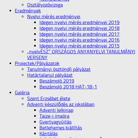
Osztályozóvizsga
Eredmények
Nyelvi mérés eredményei
Idegen nyelvi mérés eredményei 2019
Idegen nyelvi mérés eredményei 2018
Idegen nyelvi mérés eredményei 2017
Idegen nyelvi mérés eredményei 2016
Idegen nyelvi mérés eredményei 2015
„nyelvÉSZ” ORSZÁGOS ANYANYELVI TANULMÁNYI
VERSENY
Projectek/Pályázatok
Tanulmányi ösztöndíj pályázat
Határtalanul pályázat
Beszámoló 2019
Beszámoló 2018 HAT-18-1
Galéria
Szent Erzsébet élete
Adventi készülődés az iskolában
Adventi lelkinap
Taize-i imaóra
Gyertyagyújtás
Betlehemes kiállítás
Kántálás