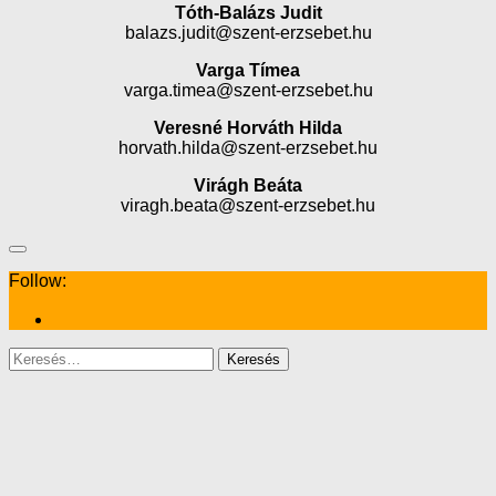
Tóth-Balázs Judit
balazs.judit@szent-erzsebet.hu
Varga Tímea
varga.timea@szent-erzsebet.hu
Veresné Horváth Hilda
horvath.hilda@szent-erzsebet.hu
Virágh Beáta
viragh.beata@szent-erzsebet.hu
Follow:
Keresés: