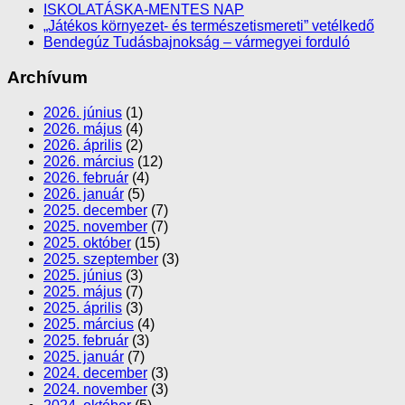
ISKOLATÁSKA-MENTES NAP
„Játékos környezet- és természetismereti” vetélkedő
Bendegúz Tudásbajnokság – vármegyei forduló
Archívum
2026. június
(1)
2026. május
(4)
2026. április
(2)
2026. március
(12)
2026. február
(4)
2026. január
(5)
2025. december
(7)
2025. november
(7)
2025. október
(15)
2025. szeptember
(3)
2025. június
(3)
2025. május
(7)
2025. április
(3)
2025. március
(4)
2025. február
(3)
2025. január
(7)
2024. december
(3)
2024. november
(3)