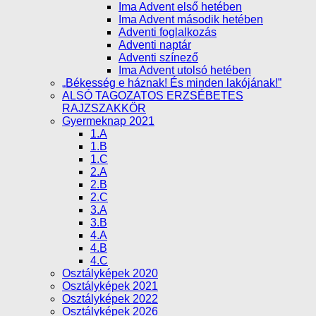
Ima Advent első hetében
Ima Advent második hetében
Adventi foglalkozás
Adventi naptár
Adventi színező
Ima Advent utolsó hetében
„Békesség e háznak! És minden lakójának!”
ALSÓ TAGOZATOS ERZSÉBETES
RAJZSZAKKÖR
Gyermeknap 2021
1.A
1.B
1.C
2.A
2.B
2.C
3.A
3.B
4.A
4.B
4.C
Osztályképek 2020
Osztályképek 2021
Osztályképek 2022
Osztályképek 2026