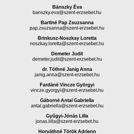
Bánszky Éva
banszky.eva@szent-erzsebet.hu
Bartlné Pap Zsuzsanna
pap.zsuzsanna@szent-erzsebet.hu
Brinkusz-Noszkay Loretta
noszkay.loretta@szent-erzsebet.hu
Demeter Judit
demeter.judit@szent-erzsebet.hu
dr. Tóthné Janig Anna
janig.anna@szent-erzsebet.hu
Fardáné Vincze Györgyi
vincze.gyorgyi@szent-erzsebet.hu
Gáborné Antal Gabriella
antal.gabriella@szent-erzsebet.hu
Gyűgyi-Jónás Lilla
jonas.lilla@szent-erzsebet.hu
Horváthné Török Adrienn