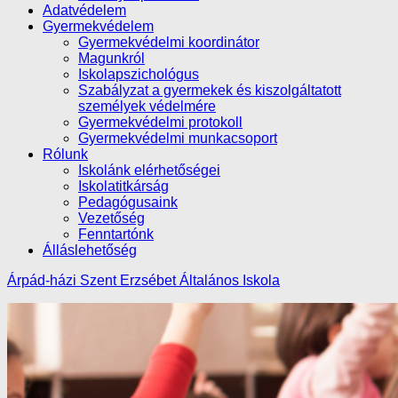
Adatvédelem
Gyermekvédelem
Gyermekvédelmi koordinátor
Magunkról
Iskolapszichológus
Szabályzat a gyermekek és kiszolgáltatott
személyek védelmére
Gyermekvédelmi protokoll
Gyermekvédelmi munkacsoport
Rólunk
Iskolánk elérhetőségei
Iskolatitkárság
Pedagógusaink
Vezetőség
Fenntartónk
Álláslehetőség
Árpád-házi Szent Erzsébet Általános Iskola