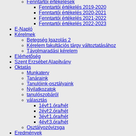
Fenntartói értékelések
Fenntartói értékelés 2019-2020
Fenntartói értékelés 2020-2021
Fenntartói értékelés 2021-2022
Fenntartói értékelés 2022-2023
E-Napló
Kérelmek
Betegség Igazolás 2
Kérelem fakultációs tárgy változtatásához
Távolmaradási kérelem
Elérhetőség
Szent Erzsébet Alapítvány
Oktatás
Munkaterv
Tanáraink
Tanulóink-osztályaink
Nyilatkozatok
tanulószobáról
választás
1évf:1.óra/hét
2évf:2.óra/hét
3évf:1.óra/hét
4évf:3.óra/hét
Osztályozóvizsga
Eredmények