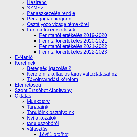
Házirend
SZMSZ
Panaszkezelés rendje
Pedagógiai program
Osztályozó vizsga témakörei
Fenntartói értékelések
Fenntartói értékelés 2019-2020
Fenntartói értékelés 2020-2021
Fenntartói értékelés 2021-2022
Fenntartói értékelés 2022-2023
E-Napló
Kérelmek
Betegség Igazolás 2
Kérelem fakultációs tárgy változtatásához
Távolmaradási kérelem
Elérhetőség
Szent Erzsébet Alapítvány
Oktatás
Munkaterv
Tanáraink
Tanulóink-osztályaink
Nyilatkozatok
tanulószobáról
választás
1évf:1.óra/hét