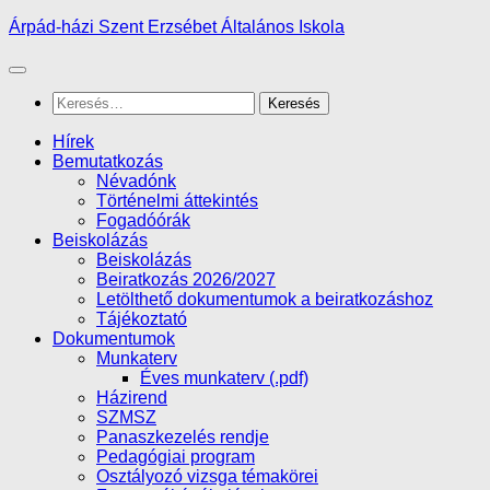
Skip
Árpád-házi Szent Erzsébet Általános Iskola
to
content
Keresés:
Hírek
Bemutatkozás
Névadónk
Történelmi áttekintés
Fogadóórák
Beiskolázás
Beiskolázás
Beiratkozás 2026/2027
Letölthető dokumentumok a beiratkozáshoz
Tájékoztató
Dokumentumok
Munkaterv
Éves munkaterv (.pdf)
Házirend
SZMSZ
Panaszkezelés rendje
Pedagógiai program
Osztályozó vizsga témakörei