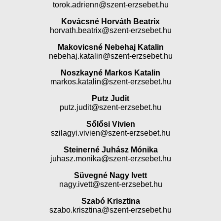
torok.adrienn@szent-erzsebet.hu
Kovácsné Horváth Beatrix
horvath.beatrix@szent-erzsebet.hu
Makovicsné Nebehaj Katalin
nebehaj.katalin@szent-erzsebet.hu
Noszkayné Markos Katalin
markos.katalin@szent-erzsebet.hu
Putz Judit
putz.judit@szent-erzsebet.hu
Sőlősi Vivien
szilagyi.vivien@szent-erzsebet.hu
Steinerné Juhász Mónika
juhasz.monika@szent-erzsebet.hu
Süvegné Nagy Ivett
nagy.ivett@szent-erzsebet.hu
Szabó Krisztina
szabo.krisztina@szent-erzsebet.hu