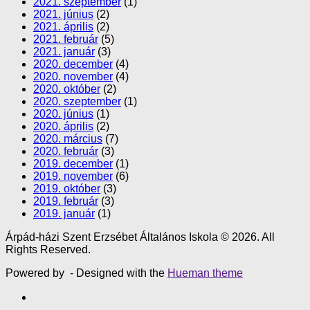
2021. szeptember
(1)
2021. június
(2)
2021. április
(2)
2021. február
(5)
2021. január
(3)
2020. december
(4)
2020. november
(4)
2020. október
(2)
2020. szeptember
(1)
2020. június
(1)
2020. április
(2)
2020. március
(7)
2020. február
(3)
2019. december
(1)
2019. november
(6)
2019. október
(3)
2019. február
(3)
2019. január
(1)
Árpád-házi Szent Erzsébet Általános Iskola © 2026. All
Rights Reserved.
Powered by
- Designed with the
Hueman theme