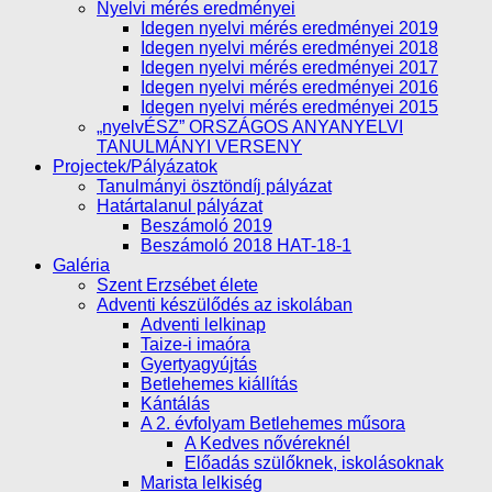
Nyelvi mérés eredményei
Idegen nyelvi mérés eredményei 2019
Idegen nyelvi mérés eredményei 2018
Idegen nyelvi mérés eredményei 2017
Idegen nyelvi mérés eredményei 2016
Idegen nyelvi mérés eredményei 2015
„nyelvÉSZ” ORSZÁGOS ANYANYELVI
TANULMÁNYI VERSENY
Projectek/Pályázatok
Tanulmányi ösztöndíj pályázat
Határtalanul pályázat
Beszámoló 2019
Beszámoló 2018 HAT-18-1
Galéria
Szent Erzsébet élete
Adventi készülődés az iskolában
Adventi lelkinap
Taize-i imaóra
Gyertyagyújtás
Betlehemes kiállítás
Kántálás
A 2. évfolyam Betlehemes műsora
A Kedves nővéreknél
Előadás szülőknek, iskolásoknak
Marista lelkiség