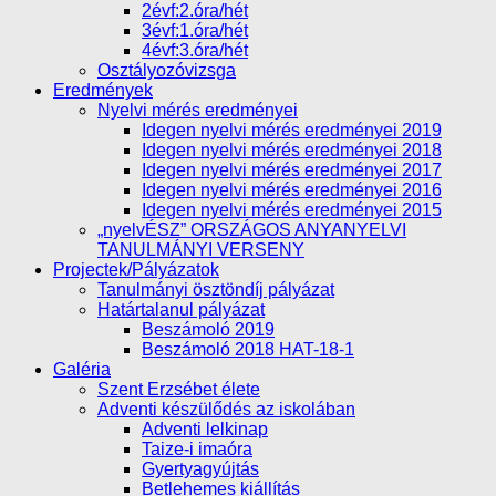
2évf:2.óra/hét
3évf:1.óra/hét
4évf:3.óra/hét
Osztályozóvizsga
Eredmények
Nyelvi mérés eredményei
Idegen nyelvi mérés eredményei 2019
Idegen nyelvi mérés eredményei 2018
Idegen nyelvi mérés eredményei 2017
Idegen nyelvi mérés eredményei 2016
Idegen nyelvi mérés eredményei 2015
„nyelvÉSZ” ORSZÁGOS ANYANYELVI
TANULMÁNYI VERSENY
Projectek/Pályázatok
Tanulmányi ösztöndíj pályázat
Határtalanul pályázat
Beszámoló 2019
Beszámoló 2018 HAT-18-1
Galéria
Szent Erzsébet élete
Adventi készülődés az iskolában
Adventi lelkinap
Taize-i imaóra
Gyertyagyújtás
Betlehemes kiállítás