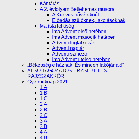
Kántálás
A 2. évfolyam Betlehemes műsora
A Kedves nővéreknél
Előadás szülőknek, iskolásoknak
Marista lelkiség
Ima Advent első hetében
Ima Advent második hetében
Adventi foglalkozás
Adventi naptár
Adventi színező
Ima Advent utolsó hetében
„Békesség e háznak! És minden lakójának!”
ALSÓ TAGOZATOS ERZSÉBETES
RAJZSZAKKÖR
Gyermeknap 2021
1.A
1.B
1.C
2.A
2.B
2.C
3.A
3.B
4.A
4.B