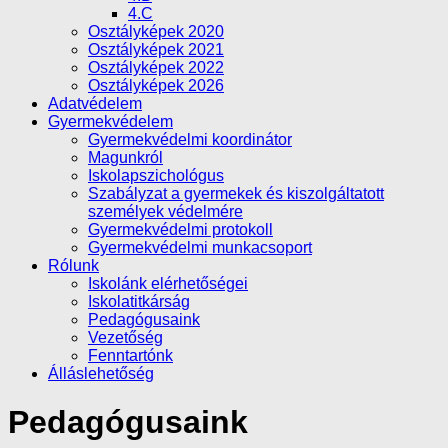
4.C
Osztályképek 2020
Osztályképek 2021
Osztályképek 2022
Osztályképek 2026
Adatvédelem
Gyermekvédelem
Gyermekvédelmi koordinátor
Magunkról
Iskolapszichológus
Szabályzat a gyermekek és kiszolgáltatott
személyek védelmére
Gyermekvédelmi protokoll
Gyermekvédelmi munkacsoport
Rólunk
Iskolánk elérhetőségei
Iskolatitkárság
Pedagógusaink
Vezetőség
Fenntartónk
Álláslehetőség
Pedagógusaink