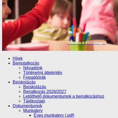
Vissza a kezdőlapra
Hírek
Bemutatkozás
Névadónk
Történelmi áttekintés
Fogadóórák
Beiskolázás
Beiskolázás
Beiratkozás 2026/2027
Letölthető dokumentumok a beiratkozáshoz
Tájékoztató
Dokumentumok
Munkaterv
Éves munkaterv (.pdf)