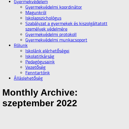
Gyermekvédelem
Gyermekvédelmi koordinátor
Magunkról
Iskolapszichológus
Szabályzat a gyermekek és kiszolgáltatott
személyek védelmére
Gyermekvédelmi protokoll
Gyermekvédelmi munkacsoport
Rólunk
Iskolánk elérhetőségei
Iskolatitkárság
Pedagógusaink
Vezetőség
Fenntartónk
Álláslehetőség
Monthly Archive:
szeptember 2022