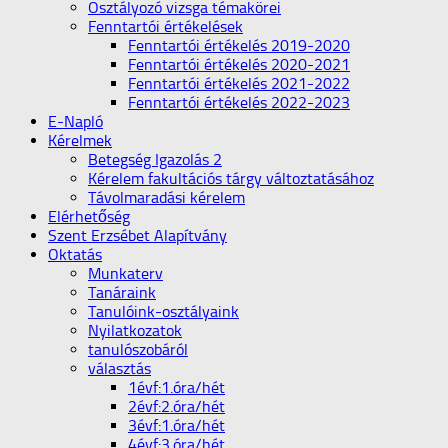
Osztályozó vizsga témakörei
Fenntartói értékelések
Fenntartói értékelés 2019-2020
Fenntartói értékelés 2020-2021
Fenntartói értékelés 2021-2022
Fenntartói értékelés 2022-2023
E-Napló
Kérelmek
Betegség Igazolás 2
Kérelem fakultációs tárgy változtatásához
Távolmaradási kérelem
Elérhetőség
Szent Erzsébet Alapítvány
Oktatás
Munkaterv
Tanáraink
Tanulóink-osztályaink
Nyilatkozatok
tanulószobáról
választás
1évf:1.óra/hét
2évf:2.óra/hét
3évf:1.óra/hét
4évf:3.óra/hét