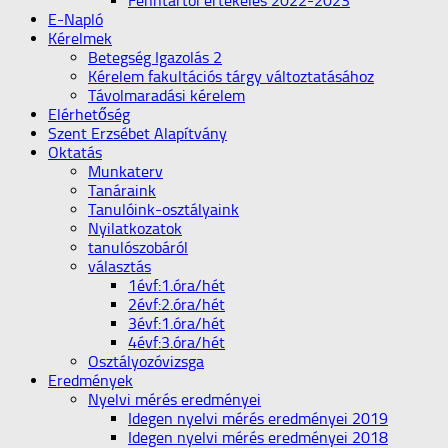
Fenntartói értékelés 2022-2023
E-Napló
Kérelmek
Betegség Igazolás 2
Kérelem fakultációs tárgy változtatásához
Távolmaradási kérelem
Elérhetőség
Szent Erzsébet Alapítvány
Oktatás
Munkaterv
Tanáraink
Tanulóink-osztályaink
Nyilatkozatok
tanulószobáról
választás
1évf:1.óra/hét
2évf:2.óra/hét
3évf:1.óra/hét
4évf:3.óra/hét
Osztályozóvizsga
Eredmények
Nyelvi mérés eredményei
Idegen nyelvi mérés eredményei 2019
Idegen nyelvi mérés eredményei 2018