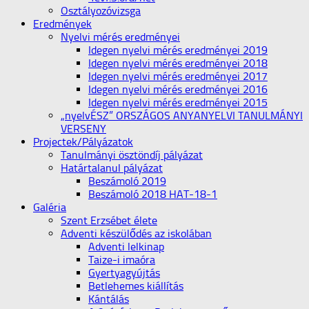
Osztályozóvizsga
Eredmények
Nyelvi mérés eredményei
Idegen nyelvi mérés eredményei 2019
Idegen nyelvi mérés eredményei 2018
Idegen nyelvi mérés eredményei 2017
Idegen nyelvi mérés eredményei 2016
Idegen nyelvi mérés eredményei 2015
„nyelvÉSZ” ORSZÁGOS ANYANYELVI TANULMÁNYI
VERSENY
Projectek/Pályázatok
Tanulmányi ösztöndíj pályázat
Határtalanul pályázat
Beszámoló 2019
Beszámoló 2018 HAT-18-1
Galéria
Szent Erzsébet élete
Adventi készülődés az iskolában
Adventi lelkinap
Taize-i imaóra
Gyertyagyújtás
Betlehemes kiállítás
Kántálás