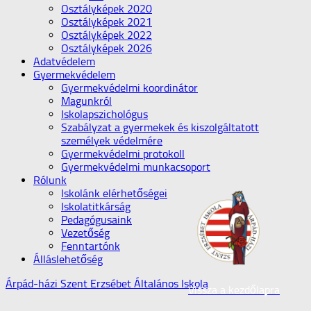
Osztályképek 2020
Osztályképek 2021
Osztályképek 2022
Osztályképek 2026
Adatvédelem
Gyermekvédelem
Gyermekvédelmi koordinátor
Magunkról
Iskolapszichológus
Szabályzat a gyermekek és kiszolgáltatott
személyek védelmére
Gyermekvédelmi protokoll
Gyermekvédelmi munkacsoport
Rólunk
Iskolánk elérhetőségei
Iskolatitkárság
Pedagógusaink
Vezetőség
Fenntartónk
Álláslehetőség
Árpád-házi Szent Erzsébet Általános Iskola
Vissza a kezdőlapra