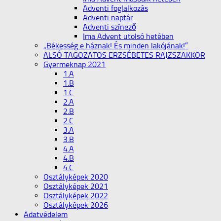
Adventi foglalkozás
Adventi naptár
Adventi színező
Ima Advent utolsó hetében
„Békesség e háznak! És minden lakójának!”
ALSÓ TAGOZATOS ERZSÉBETES RAJZSZAKKÖR
Gyermeknap 2021
1.A
1.B
1.C
2.A
2.B
2.C
3.A
3.B
4.A
4.B
4.C
Osztályképek 2020
Osztályképek 2021
Osztályképek 2022
Osztályképek 2026
Adatvédelem