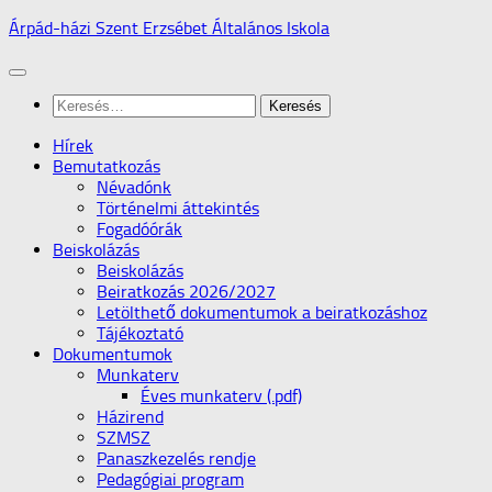
Skip
Árpád-házi Szent Erzsébet Általános Iskola
to
content
Keresés:
Hírek
Bemutatkozás
Névadónk
Történelmi áttekintés
Fogadóórák
Beiskolázás
Beiskolázás
Beiratkozás 2026/2027
Letölthető dokumentumok a beiratkozáshoz
Tájékoztató
Dokumentumok
Munkaterv
Éves munkaterv (.pdf)
Házirend
SZMSZ
Panaszkezelés rendje
Pedagógiai program