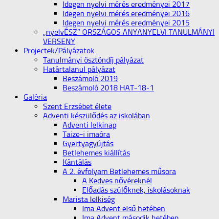
Idegen nyelvi mérés eredményei 2017
Idegen nyelvi mérés eredményei 2016
Idegen nyelvi mérés eredményei 2015
„nyelvÉSZ” ORSZÁGOS ANYANYELVI TANULMÁNYI
VERSENY
Projectek/Pályázatok
Tanulmányi ösztöndíj pályázat
Határtalanul pályázat
Beszámoló 2019
Beszámoló 2018 HAT-18-1
Galéria
Szent Erzsébet élete
Adventi készülődés az iskolában
Adventi lelkinap
Taize-i imaóra
Gyertyagyújtás
Betlehemes kiállítás
Kántálás
A 2. évfolyam Betlehemes műsora
A Kedves nővéreknél
Előadás szülőknek, iskolásoknak
Marista lelkiség
Ima Advent első hetében
Ima Advent második hetében