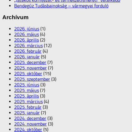
„Játékos környezet- és természetismereti” vetélkedő
Bendegúz Tudásbajnokság – vármegyei forduló
Archívum
2026. június
(1)
2026. május
(4)
2026. április
(2)
2026. március
(12)
2026. február
(4)
2026. január
(5)
2025. december
(7)
2025. november
(7)
2025. október
(15)
2025. szeptember
(3)
2025. június
(3)
2025. május
(7)
2025. április
(3)
2025. március
(4)
2025. február
(3)
2025. január
(7)
2024. december
(3)
2024. november
(3)
2024. október
(5)