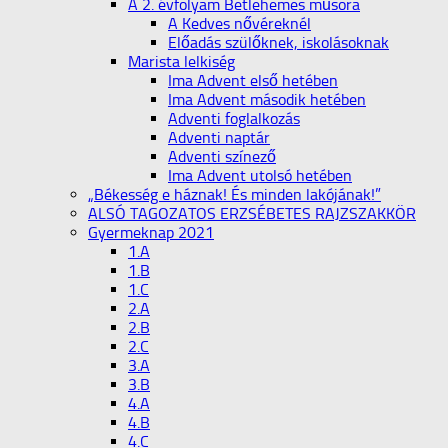
A 2. évfolyam Betlehemes műsora
A Kedves nővéreknél
Előadás szülőknek, iskolásoknak
Marista lelkiség
Ima Advent első hetében
Ima Advent második hetében
Adventi foglalkozás
Adventi naptár
Adventi színező
Ima Advent utolsó hetében
„Békesség e háznak! És minden lakójának!”
ALSÓ TAGOZATOS ERZSÉBETES RAJZSZAKKÖR
Gyermeknap 2021
1.A
1.B
1.C
2.A
2.B
2.C
3.A
3.B
4.A
4.B
4.C