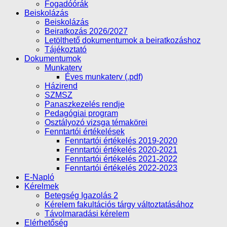
Fogadóórák
Beiskolázás
Beiskolázás
Beiratkozás 2026/2027
Letölthető dokumentumok a beiratkozáshoz
Tájékoztató
Dokumentumok
Munkaterv
Éves munkaterv (.pdf)
Házirend
SZMSZ
Panaszkezelés rendje
Pedagógiai program
Osztályozó vizsga témakörei
Fenntartói értékelések
Fenntartói értékelés 2019-2020
Fenntartói értékelés 2020-2021
Fenntartói értékelés 2021-2022
Fenntartói értékelés 2022-2023
E-Napló
Kérelmek
Betegség Igazolás 2
Kérelem fakultációs tárgy változtatásához
Távolmaradási kérelem
Elérhetőség