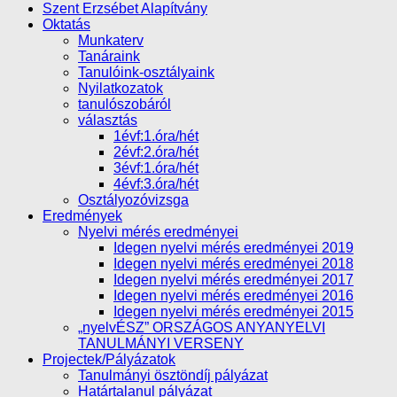
Szent Erzsébet Alapítvány
Oktatás
Munkaterv
Tanáraink
Tanulóink-osztályaink
Nyilatkozatok
tanulószobáról
választás
1évf:1.óra/hét
2évf:2.óra/hét
3évf:1.óra/hét
4évf:3.óra/hét
Osztályozóvizsga
Eredmények
Nyelvi mérés eredményei
Idegen nyelvi mérés eredményei 2019
Idegen nyelvi mérés eredményei 2018
Idegen nyelvi mérés eredményei 2017
Idegen nyelvi mérés eredményei 2016
Idegen nyelvi mérés eredményei 2015
„nyelvÉSZ” ORSZÁGOS ANYANYELVI
TANULMÁNYI VERSENY
Projectek/Pályázatok
Tanulmányi ösztöndíj pályázat
Határtalanul pályázat