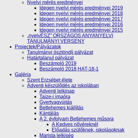
Nyelvi mérés eredményei
Idegen nyelvi mérés eredményei 2019
Idegen nyelvi mérés eredményei 2018
Idegen nyelvi mérés eredményei 2017
Idegen nyelvi mérés eredményei 2016
Idegen nyelvi mérés eredményei 2015
„nyelvÉSZ” ORSZÁGOS ANYANYELVI
TANULMÁNYI VERSENY
Projectek/Pályázatok
Tanulmányi ösztöndíj pályázat
Határtalanul pályázat
Beszámoló 2019
Beszámoló 2018 HAT-18-1
Galéria
Szent Erzsébet élete
Adventi készülődés az iskolában
Adventi lelkinap
Taize-i imaóra
Gyertyagyújtás
Betlehemes kiállítás
Kántálás
A 2. évfolyam Betlehemes műsora
A Kedves nővéreknél
Előadás szülőknek, iskolásoknak
Marista lelkiség