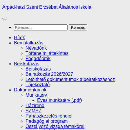
Skip
Árpád-házi Szent Erzsébet Általános Iskola
to
content
Keresés:
Hírek
Bemutatkozás
Névadónk
Történelmi áttekintés
Fogadóórák
Beiskolázás
Beiskolázás
Beiratkozás 2026/2027
Letölthető dokumentumok a beiratkozáshoz
Tájékoztató
Dokumentumok
Munkaterv
Éves munkaterv (.pdf)
Házirend
SZMSZ
Panaszkezelés rendje
Pedagógiai program
Osztályozó vizsga témakörei