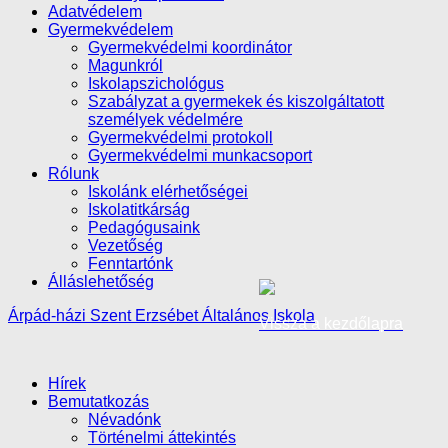
Adatvédelem
Gyermekvédelem
Gyermekvédelmi koordinátor
Magunkról
Iskolapszichológus
Szabályzat a gyermekek és kiszolgáltatott
személyek védelmére
Gyermekvédelmi protokoll
Gyermekvédelmi munkacsoport
Rólunk
Iskolánk elérhetőségei
Iskolatitkárság
Pedagógusaink
Vezetőség
Fenntartónk
Álláslehetőség
Árpád-házi Szent Erzsébet Általános Iskola
Vissza a kezdőlapra
Hírek
Bemutatkozás
Névadónk
Történelmi áttekintés