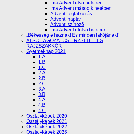
Ima Advent első hetében
Ima Advent második hetében
Adventi foglalkozás
Adventi naptár
Adventi színező
Ima Advent utolsó hetében
„Békesség e háznak! És minden lakójának!”
ALSÓ TAGOZATOS ERZSÉBETES
RAJZSZAKKÖR
Gyermeknap 2021
1.A
1.B
1.C
2.A
2.B
2.C
3.A
3.B
4.A
4.B
4.C
Osztályképek 2020
Osztályképek 2021
Osztályképek 2022
Osztályképek 2026