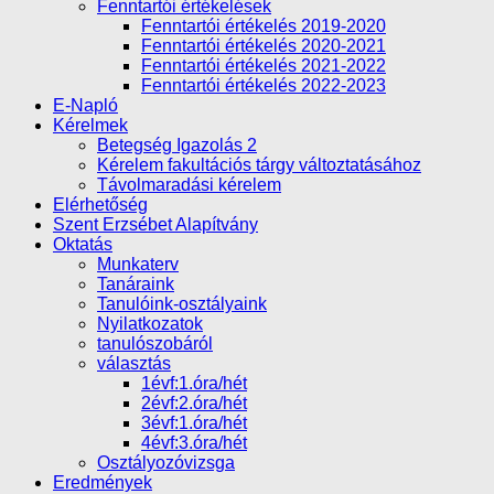
Fenntartói értékelések
Fenntartói értékelés 2019-2020
Fenntartói értékelés 2020-2021
Fenntartói értékelés 2021-2022
Fenntartói értékelés 2022-2023
E-Napló
Kérelmek
Betegség Igazolás 2
Kérelem fakultációs tárgy változtatásához
Távolmaradási kérelem
Elérhetőség
Szent Erzsébet Alapítvány
Oktatás
Munkaterv
Tanáraink
Tanulóink-osztályaink
Nyilatkozatok
tanulószobáról
választás
1évf:1.óra/hét
2évf:2.óra/hét
3évf:1.óra/hét
4évf:3.óra/hét
Osztályozóvizsga
Eredmények