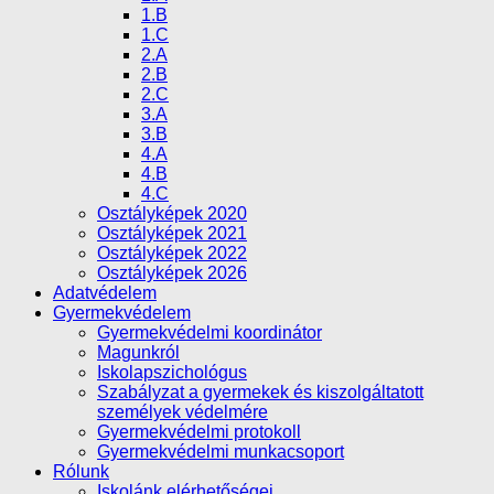
1.B
1.C
2.A
2.B
2.C
3.A
3.B
4.A
4.B
4.C
Osztályképek 2020
Osztályképek 2021
Osztályképek 2022
Osztályképek 2026
Adatvédelem
Gyermekvédelem
Gyermekvédelmi koordinátor
Magunkról
Iskolapszichológus
Szabályzat a gyermekek és kiszolgáltatott
személyek védelmére
Gyermekvédelmi protokoll
Gyermekvédelmi munkacsoport
Rólunk
Iskolánk elérhetőségei