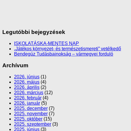
Legutóbbi bejegyzések
ISKOLATÁSKA-MENTES NAP
„Játékos környezet- és természetismereti” vetélkedő
Bendegúz Tudásbajnokság – vármegyei forduló
Archívum
2026. június
(1)
2026. május
(4)
2026. április
(2)
2026. március
(12)
2026. február
(4)
2026. január
(5)
2025. december
(7)
2025. november
(7)
2025. október
(15)
2025. szeptember
(3)
2025. június
(3)