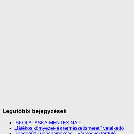
Legutóbbi bejegyzések
ISKOLATÁSKA-MENTES NAP
„Játékos környezet- és természetismereti” vetélkedő
Bendegúz Tudásbajnokság – vármegyei forduló