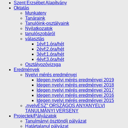
Szent Erzsébet Alapítvány
Oktatás
Munkaterv
Tanáraink
Tanulóink-osztályaink
Nyilatkozatok
tanulószobáról
választás
1évf:1.óra/hét
2évf:2.óra/hét
3évf:1.óra/hét
4évf:3.óra/hét
Osztályozóvizsga
Eredmények
Nyelvi mérés eredményei
Idegen nyelvi mérés eredményei 2019
Idegen nyelvi mérés eredményei 2018
Idegen nyelvi mérés eredményei 2017
Idegen nyelvi mérés eredményei 2016
Idegen nyelvi mérés eredményei 2015
„nyelvÉSZ” ORSZÁGOS ANYANYELVI
TANULMÁNYI VERSENY
Projectek/Pályázatok
Tanulmányi ösztöndíj pályázat
Határtalanul pályázat