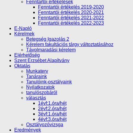
Fenntartói értékelések
Fenntartói értékelés 2019-2020
Fenntartói értékelés 2020-2021
Fenntartói értékelés 2021-2022
Fenntartói értékelés 2022-2023
E-Napló
Kérelmek
Betegség Igazolás 2
Kérelem fakultációs tárgy változtatásához
Távolmaradási kérelem
Elérhetőség
Szent Erzsébet Alapítvány
Oktatás
Munkaterv
Tanáraink
Tanulóink-osztályaink
Nyilatkozatok
tanulószobáról
választás
1évf:1.óra/hét
2évf:2.óra/hét
3évf:1.óra/hét
4évf:3.óra/hét
Osztályozóvizsga
Eredmények