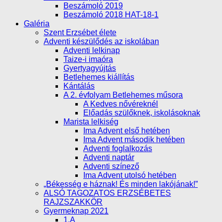
Beszámoló 2019
Beszámoló 2018 HAT-18-1
Galéria
Szent Erzsébet élete
Adventi készülődés az iskolában
Adventi lelkinap
Taize-i imaóra
Gyertyagyújtás
Betlehemes kiállítás
Kántálás
A 2. évfolyam Betlehemes műsora
A Kedves nővéreknél
Előadás szülőknek, iskolásoknak
Marista lelkiség
Ima Advent első hetében
Ima Advent második hetében
Adventi foglalkozás
Adventi naptár
Adventi színező
Ima Advent utolsó hetében
„Békesség e háznak! És minden lakójának!”
ALSÓ TAGOZATOS ERZSÉBETES
RAJZSZAKKÖR
Gyermeknap 2021
1.A