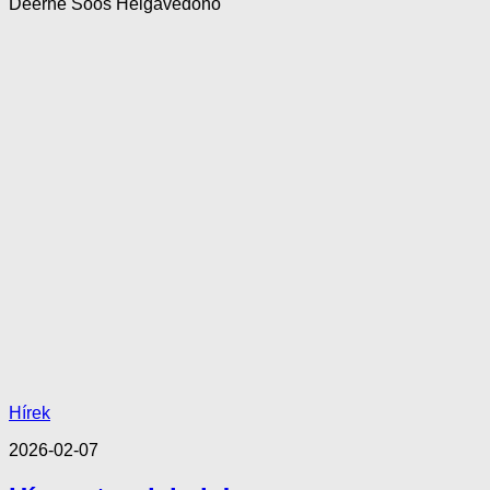
Deérné Soós Helgavédőnő
Hírek
2026-02-07