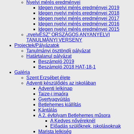
Nyelvi mérés eredményei
Idegen nyelvi mérés eredményei 2019
Idegen nyelvi mérés eredményei 2018
Idegen nyelvi mérés eredményei 2017
Idegen nyelvi mérés eredményei 2016
Idegen nyelvi mérés eredményei 2015
„nyelvÉSZ” ORSZÁGOS ANYANYELVI
TANULMÁNYI VERSENY
Projectek/Pályázatok
Tanulmányi ösztöndíj pályázat
Határtalanul pályázat
Beszámoló 2019
Beszámoló 2018 HAT-18-1
Galéria
Szent Erzsébet élete
Adventi készülődés az iskolában
Adventi lelkinap
Taize-i imaóra
Gyertyagyújtás
Betlehemes kiállítás
Kántálás
A 2. évfolyam Betlehemes műsora
A Kedves nővéreknél
Előadás szülőknek, iskolásoknak
Marista lelkiség