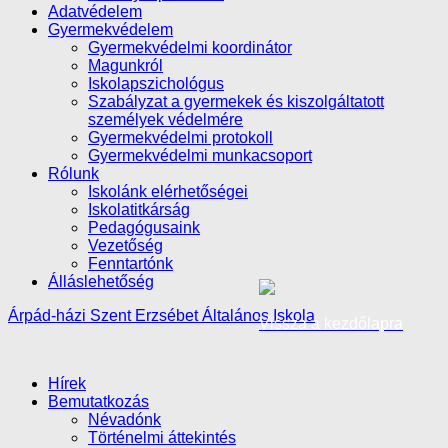
Adatvédelem
Gyermekvédelem
Gyermekvédelmi koordinátor
Magunkról
Iskolapszichológus
Szabályzat a gyermekek és kiszolgáltatott
személyek védelmére
Gyermekvédelmi protokoll
Gyermekvédelmi munkacsoport
Rólunk
Iskolánk elérhetőségei
Iskolatitkárság
Pedagógusaink
Vezetőség
Fenntartónk
Álláslehetőség
Árpád-házi Szent Erzsébet Általános Iskola
Vissza a kezdőlapra
Hírek
Bemutatkozás
Névadónk
Történelmi áttekintés