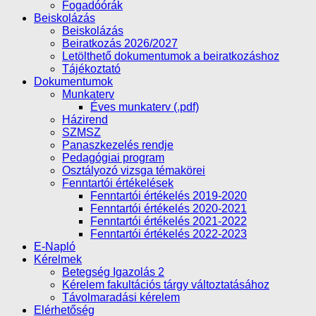
Fogadóórák
Beiskolázás
Beiskolázás
Beiratkozás 2026/2027
Letölthető dokumentumok a beiratkozáshoz
Tájékoztató
Dokumentumok
Munkaterv
Éves munkaterv (.pdf)
Házirend
SZMSZ
Panaszkezelés rendje
Pedagógiai program
Osztályozó vizsga témakörei
Fenntartói értékelések
Fenntartói értékelés 2019-2020
Fenntartói értékelés 2020-2021
Fenntartói értékelés 2021-2022
Fenntartói értékelés 2022-2023
E-Napló
Kérelmek
Betegség Igazolás 2
Kérelem fakultációs tárgy változtatásához
Távolmaradási kérelem
Elérhetőség