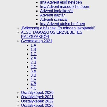
Ima Advent első hetében
Ima Advent második hetében
Adventi foglalkozás
Adventi naptár
Adventi színező
Ima Advent utolsó hetében
„Békesség e háznak! És minden lakójának!”
ALSÓ TAGOZATOS ERZSÉBETES
RAJZSZAKKÖR
Gyermeknap 2021
1.A
1.B
1.C
2.A
2.B
2.C
3.A
3.B
4.A
4.B
4.C
Osztályképek 2020
Osztályképek 2021
Osztályképek 2022
Osztályképek 2026