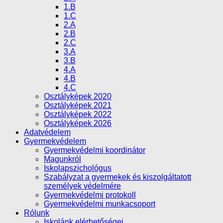
1.B
1.C
2.A
2.B
2.C
3.A
3.B
4.A
4.B
4.C
Osztályképek 2020
Osztályképek 2021
Osztályképek 2022
Osztályképek 2026
Adatvédelem
Gyermekvédelem
Gyermekvédelmi koordinátor
Magunkról
Iskolapszichológus
Szabályzat a gyermekek és kiszolgáltatott
személyek védelmére
Gyermekvédelmi protokoll
Gyermekvédelmi munkacsoport
Rólunk
Iskolánk elérhetőségei