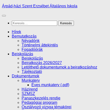
Skip
Árpád-házi Szent Erzsébet Általános Iskola
to
content
Keresés:
Hírek
Bemutatkozás
Névadónk
Történelmi áttekintés
Fogadóórák
Beiskolázás
Beiskolázás
Beiratkozás 2026/2027
Letölthető dokumentumok a beiratkozáshoz
Tájékoztató
Dokumentumok
Munkaterv
Éves munkaterv (.pdf)
Házirend
SZMSZ
Panaszkezelés rendje
Pedagógiai program
Osztályozó vizsga témakörei