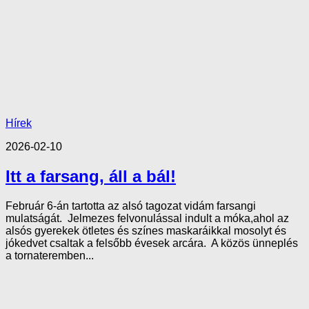
Hírek
2026-02-10
Itt a farsang, áll a bál!
Február 6-án tartotta az alsó tagozat vidám farsangi
mulatságát. Jelmezes felvonulással indult a móka,ahol az
alsós gyerekek ötletes és színes maskaráikkal mosolyt és
jókedvet csaltak a felsőbb évesek arcára. A közös ünneplés
a tornateremben...