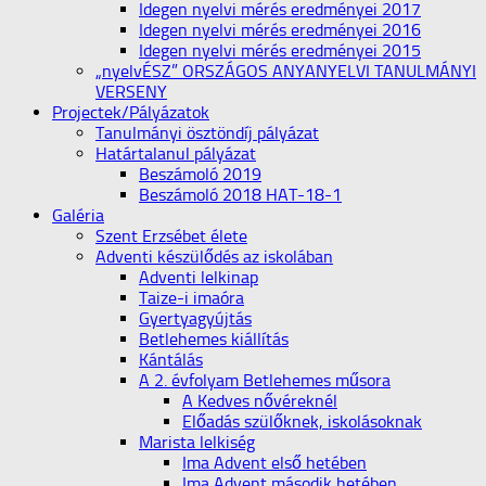
Idegen nyelvi mérés eredményei 2017
Idegen nyelvi mérés eredményei 2016
Idegen nyelvi mérés eredményei 2015
„nyelvÉSZ” ORSZÁGOS ANYANYELVI TANULMÁNYI
VERSENY
Projectek/Pályázatok
Tanulmányi ösztöndíj pályázat
Határtalanul pályázat
Beszámoló 2019
Beszámoló 2018 HAT-18-1
Galéria
Szent Erzsébet élete
Adventi készülődés az iskolában
Adventi lelkinap
Taize-i imaóra
Gyertyagyújtás
Betlehemes kiállítás
Kántálás
A 2. évfolyam Betlehemes műsora
A Kedves nővéreknél
Előadás szülőknek, iskolásoknak
Marista lelkiség
Ima Advent első hetében
Ima Advent második hetében