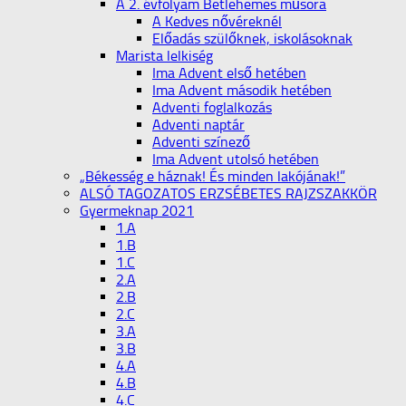
A 2. évfolyam Betlehemes műsora
A Kedves nővéreknél
Előadás szülőknek, iskolásoknak
Marista lelkiség
Ima Advent első hetében
Ima Advent második hetében
Adventi foglalkozás
Adventi naptár
Adventi színező
Ima Advent utolsó hetében
„Békesség e háznak! És minden lakójának!”
ALSÓ TAGOZATOS ERZSÉBETES RAJZSZAKKÖR
Gyermeknap 2021
1.A
1.B
1.C
2.A
2.B
2.C
3.A
3.B
4.A
4.B
4.C