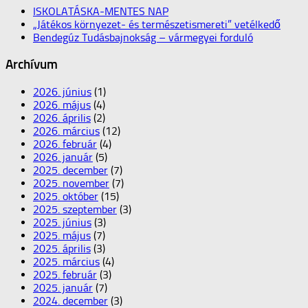
ISKOLATÁSKA-MENTES NAP
„Játékos környezet- és természetismereti” vetélkedő
Bendegúz Tudásbajnokság – vármegyei forduló
Archívum
2026. június
(1)
2026. május
(4)
2026. április
(2)
2026. március
(12)
2026. február
(4)
2026. január
(5)
2025. december
(7)
2025. november
(7)
2025. október
(15)
2025. szeptember
(3)
2025. június
(3)
2025. május
(7)
2025. április
(3)
2025. március
(4)
2025. február
(3)
2025. január
(7)
2024. december
(3)