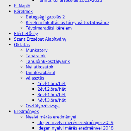
Fenntartói értékelés 2022-2023
E-Napló
Kérelmek
Betegség Igazolás 2
Kérelem fakultációs tárgy változtatásához
Távolmaradási kérelem
Elérhetőség
Szent Erzsébet Alapítvány
Oktatás
Munkaterv
Tanáraink
Tanulóink-osztályaink
Nyilatkozatok
tanulószobáról
választás
1évf:1.óra/hét
2évf:2.óra/hét
3évf:1.óra/hét
4évf:3.óra/hét
Osztályozóvizsga
Eredmények
Nyelvi mérés eredményei
Idegen nyelvi mérés eredményei 2019
Idegen nyelvi mérés eredményei 2018