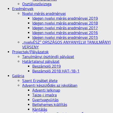
Osztályozóvizsga
Eredmények
Nyelvi mérés eredményei
Idegen nyelvi mérés eredményei 2019
Idegen nyelvi mérés eredményei 2018
Idegen nyelvi mérés eredményei 2017
Idegen nyelvi mérés eredményei 2016
Idegen nyelvi mérés eredményei 2015
„nyelvÉSZ” ORSZÁGOS ANYANYELVI TANULMÁNYI
VERSENY
Projectek/Pályázatok
Tanulmányi ösztöndíj pályázat
Határtalanul pályázat
Beszámoló 2019
Beszámoló 2018 HAT-18-1
Galéria
Szent Erzsébet élete
Adventi készülődés az iskolában
Adventi lelkinap
Taize-i imaóra
Gyertyagyújtás
Betlehemes kiállítás
Kántálás