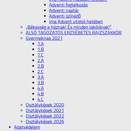
Adventi foglalkozás
Adventi naptár
Adventi színező
Ima Advent utolsó hetében
„Békesség e háznak! És minden lakójának!”
ALSÓ TAGOZATOS ERZSÉBETES RAJZSZAKKÖR
Gyermeknap 2021
1.A
1.B
1.C
2.A
2.B
2.C
3.A
3.B
4.A
4.B
4.C
Osztályképek 2020
Osztályképek 2021
Osztályképek 2022
Osztályképek 2026
Adatvédelem