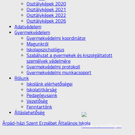
Osztályképek 2020
Osztályképek 2021
Osztályképek 2022
Osztályképek 2026
Adatvédelem
Gyermekvédelem
Gyermekvédelmi koordinátor
Magunkról
Iskolapszichológus
Szabályzat a gyermekek és kiszolgáltatott
személyek védelmére
Gyermekvédelmi protokoll
Gyermekvédelmi munkacsoport
Rólunk
Iskolánk elérhetőségei
Iskolatitkárság
Pedagógusaink
Vezetőség
Fenntartónk
Álláslehetőség
Árpád-házi Szent Erzsébet Általános Iskola
Vissza a kezdőlapra