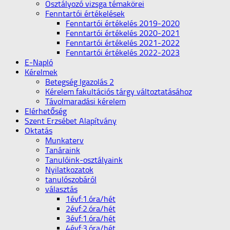
Osztályozó vizsga témakörei
Fenntartói értékelések
Fenntartói értékelés 2019-2020
Fenntartói értékelés 2020-2021
Fenntartói értékelés 2021-2022
Fenntartói értékelés 2022-2023
E-Napló
Kérelmek
Betegség Igazolás 2
Kérelem fakultációs tárgy változtatásához
Távolmaradási kérelem
Elérhetőség
Szent Erzsébet Alapítvány
Oktatás
Munkaterv
Tanáraink
Tanulóink-osztályaink
Nyilatkozatok
tanulószobáról
választás
1évf:1.óra/hét
2évf:2.óra/hét
3évf:1.óra/hét
4évf:3.óra/hét