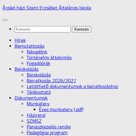
Skip
Árpád-házi Szent Erzsébet Általános Iskola
to
content
Keresés:
Hírek
Bemutatkozás
Névadónk
Történelmi áttekintés
Fogadóórák
Beiskolázás
Beiskolázás
Beiratkozás 2026/2027
Letölthető dokumentumok a beiratkozáshoz
Tájékoztató
Dokumentumok
Munkaterv
Éves munkaterv (.pdf)
Házirend
SZMSZ
Panaszkezelés rendje
Pedagógiai program