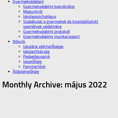
Gyermekvédelem
Gyermekvédelmi koordinátor
Magunkról
Iskolapszichológus
Szabályzat a gyermekek és kiszolgáltatott
személyek védelmére
Gyermekvédelmi protokoll
Gyermekvédelmi munkacsoport
Rólunk
Iskolánk elérhetőségei
Iskolatitkárság
Pedagógusaink
Vezetőség
Fenntartónk
Álláslehetőség
Monthly Archive:
május 2022