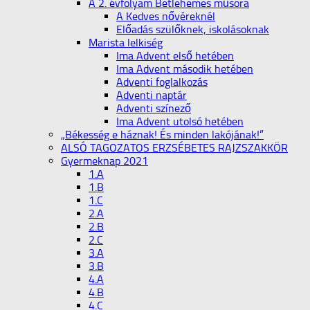
A 2. évfolyam Betlehemes műsora
A Kedves nővéreknél
Előadás szülőknek, iskolásoknak
Marista lelkiség
Ima Advent első hetében
Ima Advent második hetében
Adventi foglalkozás
Adventi naptár
Adventi színező
Ima Advent utolsó hetében
„Békesség e háznak! És minden lakójának!”
ALSÓ TAGOZATOS ERZSÉBETES RAJZSZAKKÖR
Gyermeknap 2021
1.A
1.B
1.C
2.A
2.B
2.C
3.A
3.B
4.A
4.B
4.C