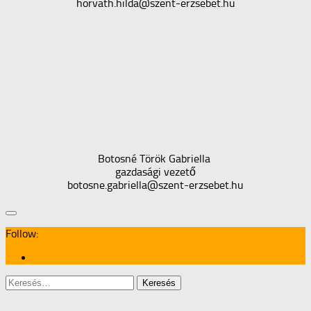
horvath.hilda@szent-erzsebet.hu
Botosné Török Gabriella
gazdasági vezető
botosne.gabriella@szent-erzsebet.hu
Follow:
Keresés: