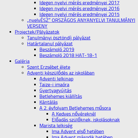
Idegen nyelvi mérés eredményei 2017
Idegen nyelvi mérés eredményei 2016
Idegen nyelvi mérés eredményei 2015
„nyelvÉSZ” ORSZÁGOS ANYANYELVI TANULMÁNYI
VERSENY
Projectek/Pályázatok
Tanulmányi ösztöndíj pályázat
Határtalanul pályázat
Beszámoló 2019
Beszámoló 2018 HAT-18-1
Galéria
Szent Erzsébet élete
Adventi készülődés az iskolában
Adventi lelkinap
Taize-i imaóra
Gyertyagyújtás
Betlehemes kiállítás
Kántálás
A 2. évfolyam Betlehemes műsora
A Kedves nővéreknél
Előadás szülőknek, iskolásoknak
Marista lelkiség
Ima Advent első hetében
Ima Advent második hetében