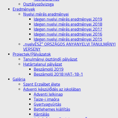
Osztályozóvizsga
Eredmények
Nyelvi mérés eredményei
Idegen nyelvi mérés eredményei 2019
Idegen nyelvi mérés eredményei 2018
Idegen nyelvi mérés eredményei 2017
Idegen nyelvi mérés eredményei 2016
Idegen nyelvi mérés eredményei 2015
„nyelvÉSZ” ORSZÁGOS ANYANYELVI TANULMÁNYI
VERSENY
Projectek/Pályázatok
Tanulmányi ösztöndíj pályázat
Határtalanul pályázat
Beszámoló 2019
Beszámoló 2018 HAT-18-1
Galéria
Szent Erzsébet élete
Adventi készülődés az iskolában
Adventi lelkinap
Taize-i imaóra
Gyertyagyújtás
Betlehemes kiállítás
Kántálás