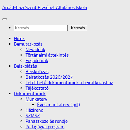
Skip
Árpád-házi Szent Erzsébet Általános Iskola
to
content
Keresés:
Hírek
Bemutatkozás
Névadónk
Történelmi áttekintés
Fogadóórák
Beiskolázás
Beiskolázás
Beiratkozás 2026/2027
Letölthető dokumentumok a beiratkozáshoz
Tájékoztató
Dokumentumok
Munkaterv
Éves munkaterv (.pdf)
Házirend
SZMSZ
Panaszkezelés rendje
Pedagógiai program