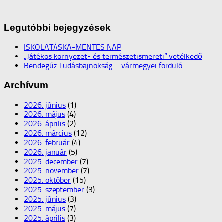
Legutóbbi bejegyzések
ISKOLATÁSKA-MENTES NAP
„Játékos környezet- és természetismereti” vetélkedő
Bendegúz Tudásbajnokság – vármegyei forduló
Archívum
2026. június
(1)
2026. május
(4)
2026. április
(2)
2026. március
(12)
2026. február
(4)
2026. január
(5)
2025. december
(7)
2025. november
(7)
2025. október
(15)
2025. szeptember
(3)
2025. június
(3)
2025. május
(7)
2025. április
(3)