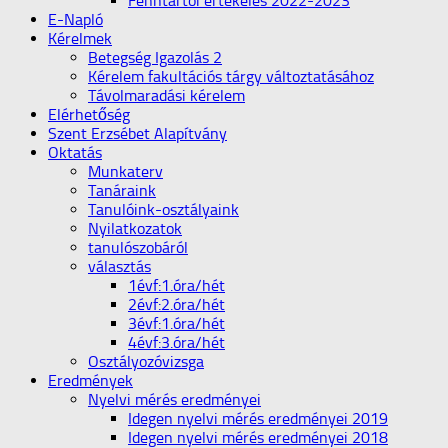
Fenntartói értékelés 2022-2023
E-Napló
Kérelmek
Betegség Igazolás 2
Kérelem fakultációs tárgy változtatásához
Távolmaradási kérelem
Elérhetőség
Szent Erzsébet Alapítvány
Oktatás
Munkaterv
Tanáraink
Tanulóink-osztályaink
Nyilatkozatok
tanulószobáról
választás
1évf:1.óra/hét
2évf:2.óra/hét
3évf:1.óra/hét
4évf:3.óra/hét
Osztályozóvizsga
Eredmények
Nyelvi mérés eredményei
Idegen nyelvi mérés eredményei 2019
Idegen nyelvi mérés eredményei 2018