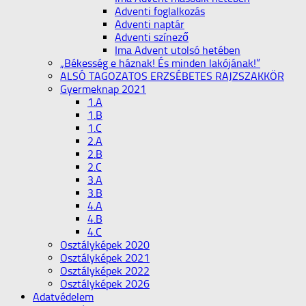
Adventi foglalkozás
Adventi naptár
Adventi színező
Ima Advent utolsó hetében
„Békesség e háznak! És minden lakójának!”
ALSÓ TAGOZATOS ERZSÉBETES RAJZSZAKKÖR
Gyermeknap 2021
1.A
1.B
1.C
2.A
2.B
2.C
3.A
3.B
4.A
4.B
4.C
Osztályképek 2020
Osztályképek 2021
Osztályképek 2022
Osztályképek 2026
Adatvédelem