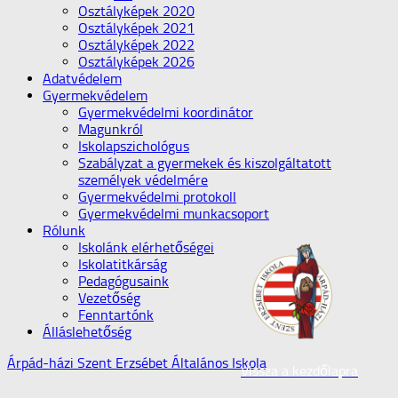
Osztályképek 2020
Osztályképek 2021
Osztályképek 2022
Osztályképek 2026
Adatvédelem
Gyermekvédelem
Gyermekvédelmi koordinátor
Magunkról
Iskolapszichológus
Szabályzat a gyermekek és kiszolgáltatott
személyek védelmére
Gyermekvédelmi protokoll
Gyermekvédelmi munkacsoport
Rólunk
Iskolánk elérhetőségei
Iskolatitkárság
Pedagógusaink
Vezetőség
Fenntartónk
Álláslehetőség
Árpád-házi Szent Erzsébet Általános Iskola
Vissza a kezdőlapra