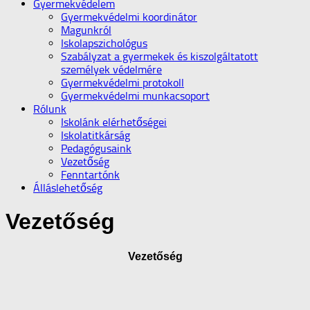
Gyermekvédelem
Gyermekvédelmi koordinátor
Magunkról
Iskolapszichológus
Szabályzat a gyermekek és kiszolgáltatott
személyek védelmére
Gyermekvédelmi protokoll
Gyermekvédelmi munkacsoport
Rólunk
Iskolánk elérhetőségei
Iskolatitkárság
Pedagógusaink
Vezetőség
Fenntartónk
Álláslehetőség
Vezetőség
Vezetőség