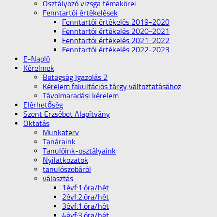
Osztályozó vizsga témakörei
Fenntartói értékelések
Fenntartói értékelés 2019-2020
Fenntartói értékelés 2020-2021
Fenntartói értékelés 2021-2022
Fenntartói értékelés 2022-2023
E-Napló
Kérelmek
Betegség Igazolás 2
Kérelem fakultációs tárgy változtatásához
Távolmaradási kérelem
Elérhetőség
Szent Erzsébet Alapítvány
Oktatás
Munkaterv
Tanáraink
Tanulóink-osztályaink
Nyilatkozatok
tanulószobáról
választás
1évf:1.óra/hét
2évf:2.óra/hét
3évf:1.óra/hét
4évf:3.óra/hét