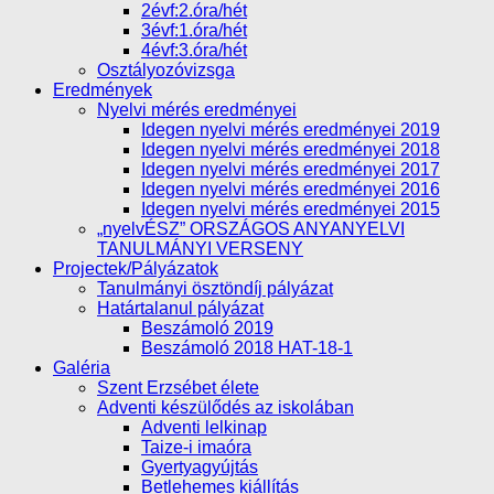
2évf:2.óra/hét
3évf:1.óra/hét
4évf:3.óra/hét
Osztályozóvizsga
Eredmények
Nyelvi mérés eredményei
Idegen nyelvi mérés eredményei 2019
Idegen nyelvi mérés eredményei 2018
Idegen nyelvi mérés eredményei 2017
Idegen nyelvi mérés eredményei 2016
Idegen nyelvi mérés eredményei 2015
„nyelvÉSZ” ORSZÁGOS ANYANYELVI
TANULMÁNYI VERSENY
Projectek/Pályázatok
Tanulmányi ösztöndíj pályázat
Határtalanul pályázat
Beszámoló 2019
Beszámoló 2018 HAT-18-1
Galéria
Szent Erzsébet élete
Adventi készülődés az iskolában
Adventi lelkinap
Taize-i imaóra
Gyertyagyújtás
Betlehemes kiállítás