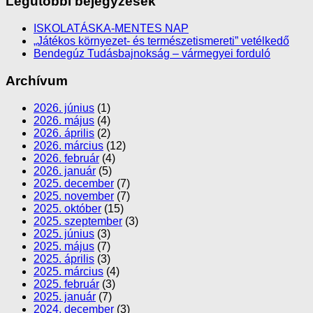
Legutóbbi bejegyzések
ISKOLATÁSKA-MENTES NAP
„Játékos környezet- és természetismereti” vetélkedő
Bendegúz Tudásbajnokság – vármegyei forduló
Archívum
2026. június
(1)
2026. május
(4)
2026. április
(2)
2026. március
(12)
2026. február
(4)
2026. január
(5)
2025. december
(7)
2025. november
(7)
2025. október
(15)
2025. szeptember
(3)
2025. június
(3)
2025. május
(7)
2025. április
(3)
2025. március
(4)
2025. február
(3)
2025. január
(7)
2024. december
(3)