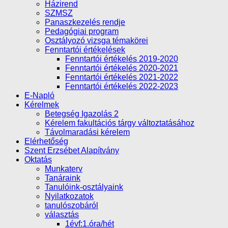
Házirend
SZMSZ
Panaszkezelés rendje
Pedagógiai program
Osztályozó vizsga témakörei
Fenntartói értékelések
Fenntartói értékelés 2019-2020
Fenntartói értékelés 2020-2021
Fenntartói értékelés 2021-2022
Fenntartói értékelés 2022-2023
E-Napló
Kérelmek
Betegség Igazolás 2
Kérelem fakultációs tárgy változtatásához
Távolmaradási kérelem
Elérhetőség
Szent Erzsébet Alapítvány
Oktatás
Munkaterv
Tanáraink
Tanulóink-osztályaink
Nyilatkozatok
tanulószobáról
választás
1évf:1.óra/hét