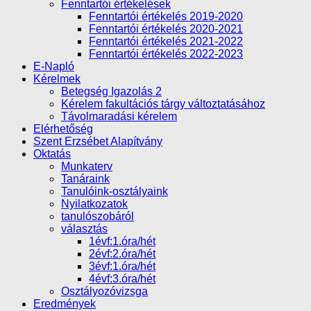
Fenntartói értékelések
Fenntartói értékelés 2019-2020
Fenntartói értékelés 2020-2021
Fenntartói értékelés 2021-2022
Fenntartói értékelés 2022-2023
E-Napló
Kérelmek
Betegség Igazolás 2
Kérelem fakultációs tárgy változtatásához
Távolmaradási kérelem
Elérhetőség
Szent Erzsébet Alapítvány
Oktatás
Munkaterv
Tanáraink
Tanulóink-osztályaink
Nyilatkozatok
tanulószobáról
választás
1évf:1.óra/hét
2évf:2.óra/hét
3évf:1.óra/hét
4évf:3.óra/hét
Osztályozóvizsga
Eredmények