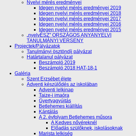
Nyelvi mérés eredményei
Idegen nyelvi mérés eredményei 2019
Idegen nyelvi mérés eredményei 2018
Idegen nyelvi mérés eredményei 2017
Idegen nyelvi mérés eredményei 2016
Idegen nyelvi mérés eredményei 2015
„nyelvÉSZ” ORSZÁGOS ANYANYELVI
TANULMÁNYI VERSENY
Projectek/Pályázatok
Tanulmányi ösztöndíj pályázat
Határtalanul pályázat
Beszámoló 2019
Beszámoló 2018 HAT-18-1
Galéria
Szent Erzsébet élete
Adventi készülődés az iskolában
Adventi lelkinap
Taize-i imaóra
Gyertyagyújtás
Betlehemes kiállítás
Kántálás
A 2. évfolyam Betlehemes műsora
A Kedves nővéreknél
Előadás szülőknek, iskolásoknak
Marista lelkiség