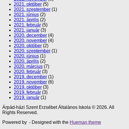
2021. október
(5)
2021. szeptember
(1)
2021. június
(2)
2021. április
(2)
2021. február
(5)
2021. január
(3)
2020. december
(4)
2020. november
(4)
2020. október
(2)
2020. szeptember
(1)
2020. június
(1)
2020. április
(2)
2020. március
(7)
2020. február
(3)
2019. december
(1)
2019. november
(6)
2019. október
(3)
2019. február
(3)
2019. január
(1)
Árpád-házi Szent Erzsébet Általános Iskola © 2026. All
Rights Reserved.
Powered by
- Designed with the
Hueman theme