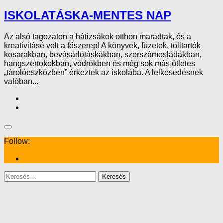
ISKOLATÁSKA-MENTES NAP
Az alsó tagozaton a hátizsákok otthon maradtak, és a
kreativitásé volt a főszerep! A könyvek, füzetek, tolltartók
kosarakban, bevásárlótáskákban, szerszámosládákban,
hangszertokokban, vödrökben és még sok más ötletes
„tárolóeszközben” érkeztek az iskolába. A lelkesedésnek
valóban...
Follow:
Keresés: