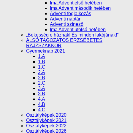
Ima Advent első hetében
Ima Advent második hetében
Adventi foglalkozás
Adventi naptár
Adventi színező
Ima Advent utolsó hetében
„Békesség e háznak! És minden lakójának!”
ALSÓ TAGOZATOS ERZSÉBETES
RAJZSZAKKÖR
Gyermeknap 2021
1.A
1.B
1.C
2.A
2.B
2.C
3.A
3.B
4.A
4.B
4.C
Osztályképek 2020
Osztályképek 2021
Osztályképek 2022
Osztályképek 2026