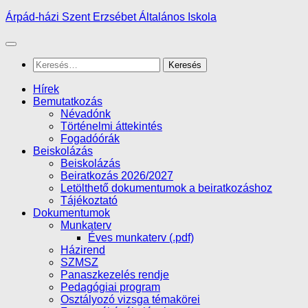
Skip
Árpád-házi Szent Erzsébet Általános Iskola
to
content
Keresés:
Hírek
Bemutatkozás
Névadónk
Történelmi áttekintés
Fogadóórák
Beiskolázás
Beiskolázás
Beiratkozás 2026/2027
Letölthető dokumentumok a beiratkozáshoz
Tájékoztató
Dokumentumok
Munkaterv
Éves munkaterv (.pdf)
Házirend
SZMSZ
Panaszkezelés rendje
Pedagógiai program
Osztályozó vizsga témakörei