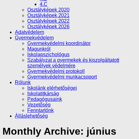
4.C
Osztályképek 2020
Osztályképek 2021
Osztályképek 2022
Osztályképek 2026
Adatvédelem
Gyermekvédelem
Gyermekvédelmi koordinátor
Magunkról
Iskolapszichológus
Szabályzat a gyermekek és kiszolgáltatott
személyek védelmére
Gyermekvédelmi protokoll
Gyermekvédelmi munkacsoport
Rólunk
Iskolánk elérhetőségei
Iskolatitkárság
Pedagógusaink
Vezetőség
Fenntartónk
Álláslehetőség
Monthly Archive:
június