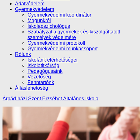
Adatvédelem
Gyermekvédelem
Gyermekvédelmi koordinátor
Magunkról
Iskolapszichológus
Szabályzat a gyermekek és kiszolgáltatott
személyek védelmére
Gyermekvédelmi protokoll
Gyermekvédelmi munkacsoport
Rólunk
Iskolánk elérhetőségei
Iskolatitkárság
Pedagógusaink
Vezetőség
Fenntartónk
Álláslehetőség
Árpád-házi Szent Erzsébet Általános Iskola