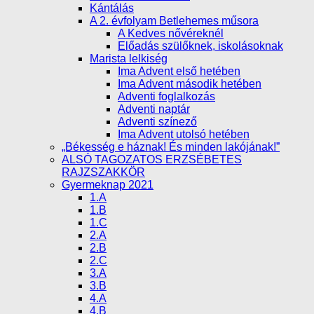
Kántálás
A 2. évfolyam Betlehemes műsora
A Kedves nővéreknél
Előadás szülőknek, iskolásoknak
Marista lelkiség
Ima Advent első hetében
Ima Advent második hetében
Adventi foglalkozás
Adventi naptár
Adventi színező
Ima Advent utolsó hetében
„Békesség e háznak! És minden lakójának!”
ALSÓ TAGOZATOS ERZSÉBETES
RAJZSZAKKÖR
Gyermeknap 2021
1.A
1.B
1.C
2.A
2.B
2.C
3.A
3.B
4.A
4.B