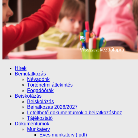
Vissza a kezdőlapra
Hírek
Bemutatkozás
Névadónk
Történelmi áttekintés
Fogadóórák
Beiskolázás
Beiskolázás
Beiratkozás 2026/2027
Letölthető dokumentumok a beiratkozáshoz
Tájékoztató
Dokumentumok
Munkaterv
Éves munkaterv (.pdf)