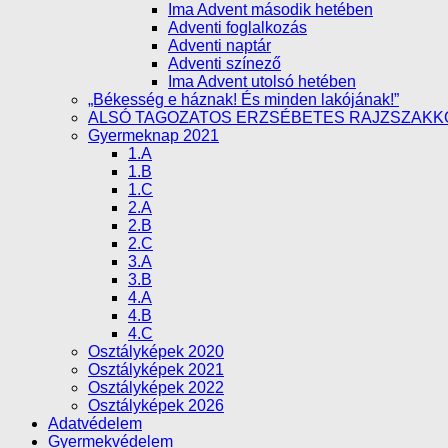
Ima Advent második hetében
Adventi foglalkozás
Adventi naptár
Adventi színező
Ima Advent utolsó hetében
„Békesség e háznak! És minden lakójának!”
ALSÓ TAGOZATOS ERZSÉBETES RAJZSZAKK
Gyermeknap 2021
1.A
1.B
1.C
2.A
2.B
2.C
3.A
3.B
4.A
4.B
4.C
Osztályképek 2020
Osztályképek 2021
Osztályképek 2022
Osztályképek 2026
Adatvédelem
Gyermekvédelem