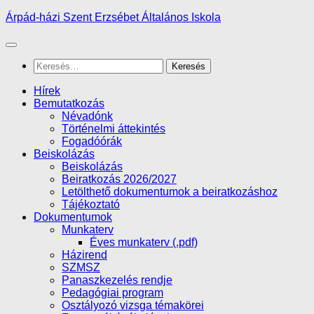
Skip
Árpád-házi Szent Erzsébet Általános Iskola
to
content
Keresés:
Hírek
Bemutatkozás
Névadónk
Történelmi áttekintés
Fogadóórák
Beiskolázás
Beiskolázás
Beiratkozás 2026/2027
Letölthető dokumentumok a beiratkozáshoz
Tájékoztató
Dokumentumok
Munkaterv
Éves munkaterv (.pdf)
Házirend
SZMSZ
Panaszkezelés rendje
Pedagógiai program
Osztályozó vizsga témakörei