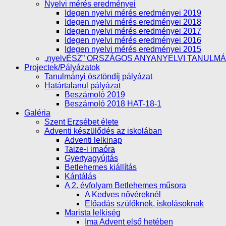
Nyelvi mérés eredményei
Idegen nyelvi mérés eredményei 2019
Idegen nyelvi mérés eredményei 2018
Idegen nyelvi mérés eredményei 2017
Idegen nyelvi mérés eredményei 2016
Idegen nyelvi mérés eredményei 2015
„nyelvÉSZ” ORSZÁGOS ANYANYELVI TANULM
Projectek/Pályázatok
Tanulmányi ösztöndíj pályázat
Határtalanul pályázat
Beszámoló 2019
Beszámoló 2018 HAT-18-1
Galéria
Szent Erzsébet élete
Adventi készülődés az iskolában
Adventi lelkinap
Taize-i imaóra
Gyertyagyújtás
Betlehemes kiállítás
Kántálás
A 2. évfolyam Betlehemes műsora
A Kedves nővéreknél
Előadás szülőknek, iskolásoknak
Marista lelkiség
Ima Advent első hetében