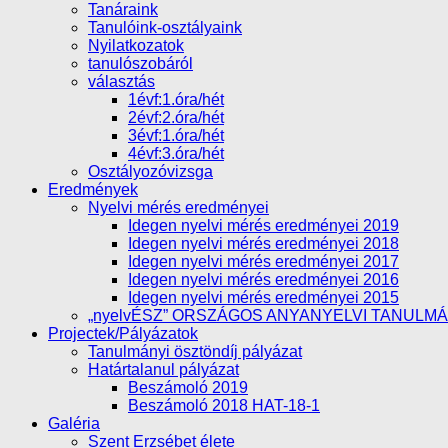
Tanáraink
Tanulóink-osztályaink
Nyilatkozatok
tanulószobáról
választás
1évf:1.óra/hét
2évf:2.óra/hét
3évf:1.óra/hét
4évf:3.óra/hét
Osztályozóvizsga
Eredmények
Nyelvi mérés eredményei
Idegen nyelvi mérés eredményei 2019
Idegen nyelvi mérés eredményei 2018
Idegen nyelvi mérés eredményei 2017
Idegen nyelvi mérés eredményei 2016
Idegen nyelvi mérés eredményei 2015
„nyelvÉSZ” ORSZÁGOS ANYANYELVI TANULM
Projectek/Pályázatok
Tanulmányi ösztöndíj pályázat
Határtalanul pályázat
Beszámoló 2019
Beszámoló 2018 HAT-18-1
Galéria
Szent Erzsébet élete