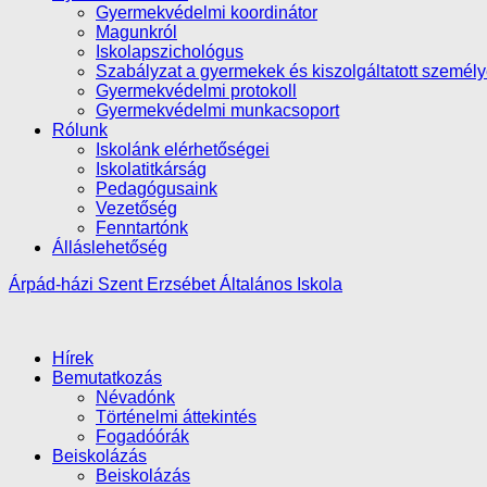
Gyermekvédelmi koordinátor
Magunkról
Iskolapszichológus
Szabályzat a gyermekek és kiszolgáltatott személ
Gyermekvédelmi protokoll
Gyermekvédelmi munkacsoport
Rólunk
Iskolánk elérhetőségei
Iskolatitkárság
Pedagógusaink
Vezetőség
Fenntartónk
Álláslehetőség
Árpád-házi Szent Erzsébet Általános Iskola
Hírek
Bemutatkozás
Névadónk
Történelmi áttekintés
Fogadóórák
Beiskolázás
Beiskolázás