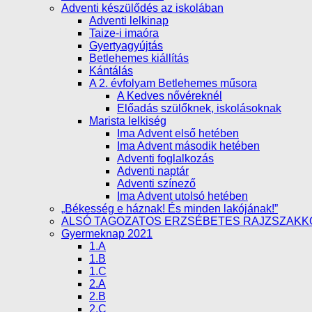
Adventi készülődés az iskolában
Adventi lelkinap
Taize-i imaóra
Gyertyagyújtás
Betlehemes kiállítás
Kántálás
A 2. évfolyam Betlehemes műsora
A Kedves nővéreknél
Előadás szülőknek, iskolásoknak
Marista lelkiség
Ima Advent első hetében
Ima Advent második hetében
Adventi foglalkozás
Adventi naptár
Adventi színező
Ima Advent utolsó hetében
„Békesség e háznak! És minden lakójának!”
ALSÓ TAGOZATOS ERZSÉBETES RAJZSZAKK
Gyermeknap 2021
1.A
1.B
1.C
2.A
2.B
2.C