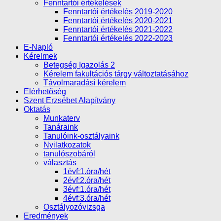
Fenntartói értékelések
Fenntartói értékelés 2019-2020
Fenntartói értékelés 2020-2021
Fenntartói értékelés 2021-2022
Fenntartói értékelés 2022-2023
E-Napló
Kérelmek
Betegség Igazolás 2
Kérelem fakultációs tárgy változtatásához
Távolmaradási kérelem
Elérhetőség
Szent Erzsébet Alapítvány
Oktatás
Munkaterv
Tanáraink
Tanulóink-osztályaink
Nyilatkozatok
tanulószobáról
választás
1évf:1.óra/hét
2évf:2.óra/hét
3évf:1.óra/hét
4évf:3.óra/hét
Osztályozóvizsga
Eredmények