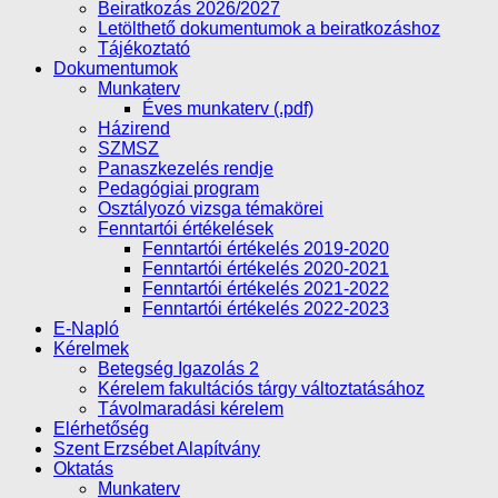
Beiratkozás 2026/2027
Letölthető dokumentumok a beiratkozáshoz
Tájékoztató
Dokumentumok
Munkaterv
Éves munkaterv (.pdf)
Házirend
SZMSZ
Panaszkezelés rendje
Pedagógiai program
Osztályozó vizsga témakörei
Fenntartói értékelések
Fenntartói értékelés 2019-2020
Fenntartói értékelés 2020-2021
Fenntartói értékelés 2021-2022
Fenntartói értékelés 2022-2023
E-Napló
Kérelmek
Betegség Igazolás 2
Kérelem fakultációs tárgy változtatásához
Távolmaradási kérelem
Elérhetőség
Szent Erzsébet Alapítvány
Oktatás
Munkaterv