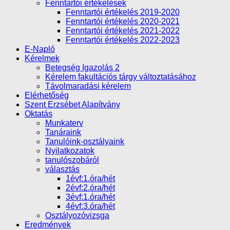
Fenntartói értékelések
Fenntartói értékelés 2019-2020
Fenntartói értékelés 2020-2021
Fenntartói értékelés 2021-2022
Fenntartói értékelés 2022-2023
E-Napló
Kérelmek
Betegség Igazolás 2
Kérelem fakultációs tárgy változtatásához
Távolmaradási kérelem
Elérhetőség
Szent Erzsébet Alapítvány
Oktatás
Munkaterv
Tanáraink
Tanulóink-osztályaink
Nyilatkozatok
tanulószobáról
választás
1évf:1.óra/hét
2évf:2.óra/hét
3évf:1.óra/hét
4évf:3.óra/hét
Osztályozóvizsga
Eredmények