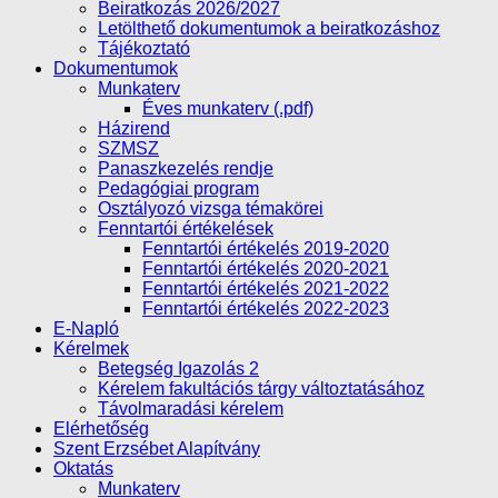
Beiratkozás 2026/2027
Letölthető dokumentumok a beiratkozáshoz
Tájékoztató
Dokumentumok
Munkaterv
Éves munkaterv (.pdf)
Házirend
SZMSZ
Panaszkezelés rendje
Pedagógiai program
Osztályozó vizsga témakörei
Fenntartói értékelések
Fenntartói értékelés 2019-2020
Fenntartói értékelés 2020-2021
Fenntartói értékelés 2021-2022
Fenntartói értékelés 2022-2023
E-Napló
Kérelmek
Betegség Igazolás 2
Kérelem fakultációs tárgy változtatásához
Távolmaradási kérelem
Elérhetőség
Szent Erzsébet Alapítvány
Oktatás
Munkaterv