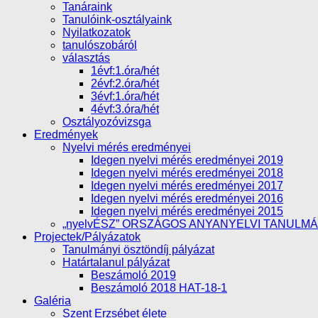
Tanáraink
Tanulóink-osztályaink
Nyilatkozatok
tanulószobáról
választás
1évf:1.óra/hét
2évf:2.óra/hét
3évf:1.óra/hét
4évf:3.óra/hét
Osztályozóvizsga
Eredmények
Nyelvi mérés eredményei
Idegen nyelvi mérés eredményei 2019
Idegen nyelvi mérés eredményei 2018
Idegen nyelvi mérés eredményei 2017
Idegen nyelvi mérés eredményei 2016
Idegen nyelvi mérés eredményei 2015
„nyelvÉSZ” ORSZÁGOS ANYANYELVI TANULM
Projectek/Pályázatok
Tanulmányi ösztöndíj pályázat
Határtalanul pályázat
Beszámoló 2019
Beszámoló 2018 HAT-18-1
Galéria
Szent Erzsébet élete