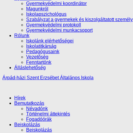
Gyermekvédelmi koordinátor
Magunkról
Iskolapszichológus
Szabályzat a gyermekek és kiszolgáltatott személ
Gyermekvédelmi protokoll
Gyermekvédelmi munkacsoport
Rólunk
Iskolánk elérhetőségei
Iskolatitkárság
Pedagógusaink
Vezetőség
Fenntartónk
Álláslehetőség
Árpád-házi Szent Erzsébet Általános Iskola
Hírek
Bemutatkozás
Névadónk
Történelmi áttekintés
Fogadóórák
Beiskolázás
Beiskolázás