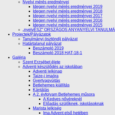
Nyelvi mérés eredményei
Idegen nyelvi mérés eredményei 2019
Idegen nyelvi mérés eredményei 2018
Idegen nyelvi mérés eredményei 2017
Idegen nyelvi mérés eredményei 2016
Idegen nyelvi mérés eredményei 2015
„nyelvÉSZ” ORSZÁGOS ANYANYELVI TANULM
Projectek/Pályázatok
Tanulmányi ösztöndíj pályázat
Határtalanul pályázat
Beszámoló 2019
Beszámoló 2018 HAT-18-1
Galéria
Szent Erzsébet élete
Adventi készülődés az iskolában
Adventi lelkinap
Taize-i imaóra
Gyertyagyújtás
Betlehemes kiállítás
Kántálás
A 2. évfolyam Betlehemes műsora
A Kedves nővéreknél
Előadás szülőknek, iskolásoknak
Marista lelkiség
Ima Advent első hetében