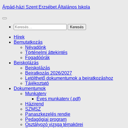
Skip
Árpád-házi Szent Erzsébet Általános Iskola
to
content
Keresés:
Hírek
Bemutatkozás
Névadónk
Történelmi áttekintés
Fogadóórák
Beiskolázás
Beiskolázás
Beiratkozás 2026/2027
Letölthető dokumentumok a beiratkozáshoz
Tájékoztató
Dokumentumok
Munkaterv
Éves munkaterv (.pdf)
Házirend
SZMSZ
Panaszkezelés rendje
Pedagógiai program
Osztályozó vizsga témakörei