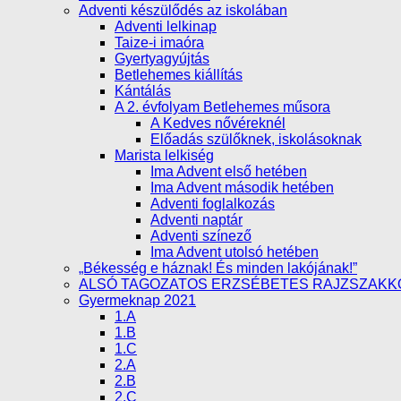
Adventi készülődés az iskolában
Adventi lelkinap
Taize-i imaóra
Gyertyagyújtás
Betlehemes kiállítás
Kántálás
A 2. évfolyam Betlehemes műsora
A Kedves nővéreknél
Előadás szülőknek, iskolásoknak
Marista lelkiség
Ima Advent első hetében
Ima Advent második hetében
Adventi foglalkozás
Adventi naptár
Adventi színező
Ima Advent utolsó hetében
„Békesség e háznak! És minden lakójának!”
ALSÓ TAGOZATOS ERZSÉBETES RAJZSZAKK
Gyermeknap 2021
1.A
1.B
1.C
2.A
2.B
2.C