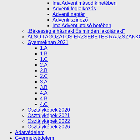
Ima Advent második hetében
Adventi foglalkozás
Adventi naptár
Adventi színező
Ima Advent utolsó hetében
„Békesség e háznak! És minden lakójának!”
ALSÓ TAGOZATOS ERZSÉBETES RAJZSZAKK
Gyermeknap 2021
1.A
1.B
1.C
2.A
2.B
2.C
3.A
3.B
4.A
4.B
4.C
Osztályképek 2020
Osztályképek 2021
Osztályképek 2022
Osztályképek 2026
Adatvédelem
Gyermekvédelem