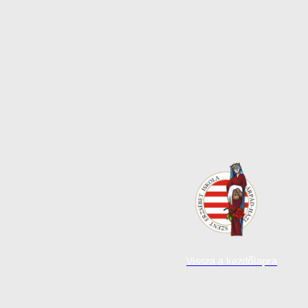
Vissza a kezdőlapra