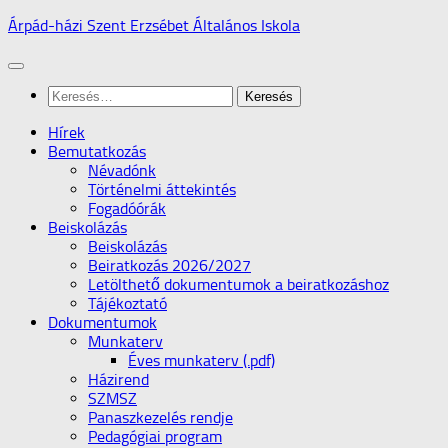
Skip
Árpád-házi Szent Erzsébet Általános Iskola
to
content
Keresés:
Hírek
Bemutatkozás
Névadónk
Történelmi áttekintés
Fogadóórák
Beiskolázás
Beiskolázás
Beiratkozás 2026/2027
Letölthető dokumentumok a beiratkozáshoz
Tájékoztató
Dokumentumok
Munkaterv
Éves munkaterv (.pdf)
Házirend
SZMSZ
Panaszkezelés rendje
Pedagógiai program