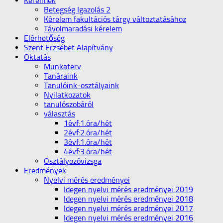
Kérelmek
Betegség Igazolás 2
Kérelem fakultációs tárgy változtatásához
Távolmaradási kérelem
Elérhetőség
Szent Erzsébet Alapítvány
Oktatás
Munkaterv
Tanáraink
Tanulóink-osztályaink
Nyilatkozatok
tanulószobáról
választás
1évf:1.óra/hét
2évf:2.óra/hét
3évf:1.óra/hét
4évf:3.óra/hét
Osztályozóvizsga
Eredmények
Nyelvi mérés eredményei
Idegen nyelvi mérés eredményei 2019
Idegen nyelvi mérés eredményei 2018
Idegen nyelvi mérés eredményei 2017
Idegen nyelvi mérés eredményei 2016