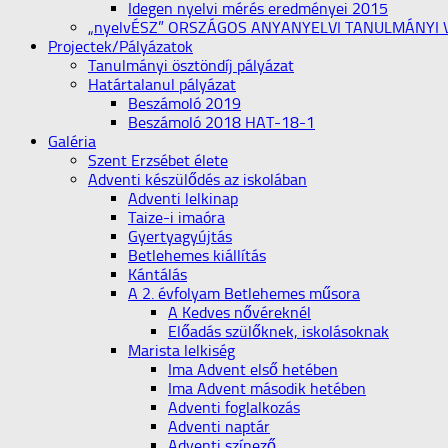
Idegen nyelvi mérés eredményei 2015
„nyelvÉSZ” ORSZÁGOS ANYANYELVI TANULMÁNYI
Projectek/Pályázatok
Tanulmányi ösztöndíj pályázat
Határtalanul pályázat
Beszámoló 2019
Beszámoló 2018 HAT-18-1
Galéria
Szent Erzsébet élete
Adventi készülődés az iskolában
Adventi lelkinap
Taize-i imaóra
Gyertyagyújtás
Betlehemes kiállítás
Kántálás
A 2. évfolyam Betlehemes műsora
A Kedves nővéreknél
Előadás szülőknek, iskolásoknak
Marista lelkiség
Ima Advent első hetében
Ima Advent második hetében
Adventi foglalkozás
Adventi naptár
Adventi színező