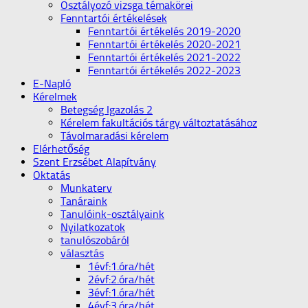
Osztályozó vizsga témakörei
Fenntartói értékelések
Fenntartói értékelés 2019-2020
Fenntartói értékelés 2020-2021
Fenntartói értékelés 2021-2022
Fenntartói értékelés 2022-2023
E-Napló
Kérelmek
Betegség Igazolás 2
Kérelem fakultációs tárgy változtatásához
Távolmaradási kérelem
Elérhetőség
Szent Erzsébet Alapítvány
Oktatás
Munkaterv
Tanáraink
Tanulóink-osztályaink
Nyilatkozatok
tanulószobáról
választás
1évf:1.óra/hét
2évf:2.óra/hét
3évf:1.óra/hét
4évf:3.óra/hét