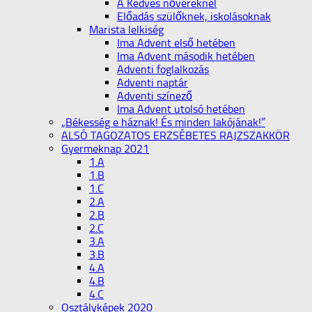
A Kedves nővéreknél
Előadás szülőknek, iskolásoknak
Marista lelkiség
Ima Advent első hetében
Ima Advent második hetében
Adventi foglalkozás
Adventi naptár
Adventi színező
Ima Advent utolsó hetében
„Békesség e háznak! És minden lakójának!”
ALSÓ TAGOZATOS ERZSÉBETES RAJZSZAKKÖR
Gyermeknap 2021
1.A
1.B
1.C
2.A
2.B
2.C
3.A
3.B
4.A
4.B
4.C
Osztályképek 2020