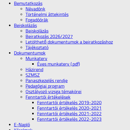
Bemutatkozás
Névadónk
Történelmi áttekintés
Fogadóórák
Beiskolázás
Beiskolázás
Beiratkozás 2026/2027
Letölthető dokumentumok a beiratkozáshoz
Tájékoztató
Dokumentumok
Munkaterv
Éves munkaterv (.pdf)
Házirend
SZMSZ
Panaszkezelés rendje
Pedagógiai program
Osztályozó vizsga témakörei
Fenntartói értékelések
Fenntartói értékelés 2019-2020
Fenntartói értékelés 2020-2021
Fenntartói értékelés 2021-2022
Fenntartói értékelés 2022-2023
E-Napló