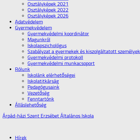
Osztályképek 2021
Osztályképek 2022
Osztályképek 2026
Adatvédelem
Gyermekvédelem
Gyermekvédelmi koordinátor
Magunkról
Iskolapszichológus
Szabályzat a gyermekek és kiszolgáltatott személye
Gyermekvédelmi protokoll
Gyermekvédelmi munkacsoport
Rólunk
Iskolánk elérhetőségei
Iskolatitkárság
Pedagógusaink
Vezetőség
Fenntartónk
Álláslehetőség
Árpád-házi Szent Erzsébet Általános Iskola
Hírek