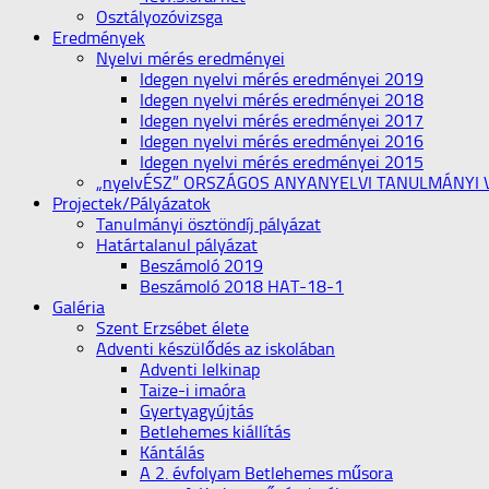
Osztályozóvizsga
Eredmények
Nyelvi mérés eredményei
Idegen nyelvi mérés eredményei 2019
Idegen nyelvi mérés eredményei 2018
Idegen nyelvi mérés eredményei 2017
Idegen nyelvi mérés eredményei 2016
Idegen nyelvi mérés eredményei 2015
„nyelvÉSZ” ORSZÁGOS ANYANYELVI TANULMÁNYI
Projectek/Pályázatok
Tanulmányi ösztöndíj pályázat
Határtalanul pályázat
Beszámoló 2019
Beszámoló 2018 HAT-18-1
Galéria
Szent Erzsébet élete
Adventi készülődés az iskolában
Adventi lelkinap
Taize-i imaóra
Gyertyagyújtás
Betlehemes kiállítás
Kántálás
A 2. évfolyam Betlehemes műsora