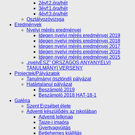
2évf:2.óra/hét
3évf:1.óra/hét
4évf:3.óra/hét
Osztályozóvizsga
Eredmények
Nyelvi mérés eredményei
Idegen nyelvi mérés eredményei 2019
Idegen nyelvi mérés eredményei 2018
Idegen nyelvi mérés eredményei 2017
Idegen nyelvi mérés eredményei 2016
Idegen nyelvi mérés eredményei 2015
„nyelvÉSZ” ORSZÁGOS ANYANYELVI
TANULMÁNYI VERSENY
Projectek/Pályázatok
Tanulmányi ösztöndíj pályázat
Határtalanul pályázat
Beszámoló 2019
Beszámoló 2018 HAT-18-1
Galéria
Szent Erzsébet élete
Adventi készülődés az iskolában
Adventi lelkinap
Taize-i imaóra
Gyertyagyújtás
Betlehemes kiállítás