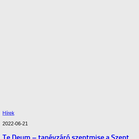
Hírek
2022-06-21
Te Deum – tanévzáró szentmise a Szent