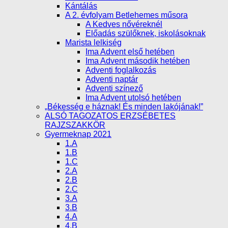
Kántálás
A 2. évfolyam Betlehemes műsora
A Kedves nővéreknél
Előadás szülőknek, iskolásoknak
Marista lelkiség
Ima Advent első hetében
Ima Advent második hetében
Adventi foglalkozás
Adventi naptár
Adventi színező
Ima Advent utolsó hetében
„Békesség e háznak! És minden lakójának!”
ALSÓ TAGOZATOS ERZSÉBETES
RAJZSZAKKÖR
Gyermeknap 2021
1.A
1.B
1.C
2.A
2.B
2.C
3.A
3.B
4.A
4.B