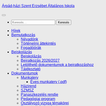
Skip
Árpád-házi Szent Erzsébet Általános Iskola
to
content
Keresés:
Hírek
Bemutatkozás
Névadónk
Történelmi áttekintés
Fogadóórák
Beiskolázás
Beiskolázás
Beiratkozás 2026/2027
Letölthető dokumentumok a beiratkozáshoz
Tájékoztató
Dokumentumok
Munkaterv
Éves munkaterv (.pdf)
Házirend
SZMSZ
Panaszkezelés rendje
Pedagógiai program
Osztályozó vizsga témakörei