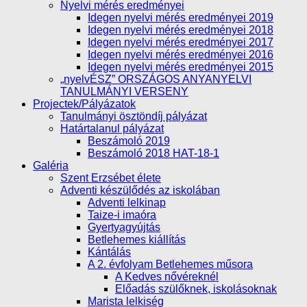
Nyelvi mérés eredményei
Idegen nyelvi mérés eredményei 2019
Idegen nyelvi mérés eredményei 2018
Idegen nyelvi mérés eredményei 2017
Idegen nyelvi mérés eredményei 2016
Idegen nyelvi mérés eredményei 2015
„nyelvÉSZ” ORSZÁGOS ANYANYELVI
TANULMÁNYI VERSENY
Projectek/Pályázatok
Tanulmányi ösztöndíj pályázat
Határtalanul pályázat
Beszámoló 2019
Beszámoló 2018 HAT-18-1
Galéria
Szent Erzsébet élete
Adventi készülődés az iskolában
Adventi lelkinap
Taize-i imaóra
Gyertyagyújtás
Betlehemes kiállítás
Kántálás
A 2. évfolyam Betlehemes műsora
A Kedves nővéreknél
Előadás szülőknek, iskolásoknak
Marista lelkiség