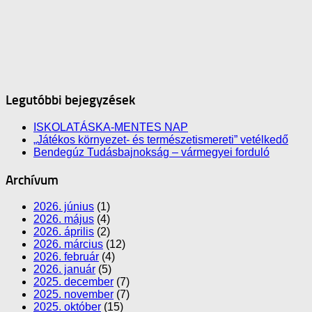
Legutóbbi bejegyzések
ISKOLATÁSKA-MENTES NAP
„Játékos környezet- és természetismereti” vetélkedő
Bendegúz Tudásbajnokság – vármegyei forduló
Archívum
2026. június
(1)
2026. május
(4)
2026. április
(2)
2026. március
(12)
2026. február
(4)
2026. január
(5)
2025. december
(7)
2025. november
(7)
2025. október
(15)