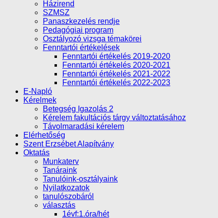
Házirend
SZMSZ
Panaszkezelés rendje
Pedagógiai program
Osztályozó vizsga témakörei
Fenntartói értékelések
Fenntartói értékelés 2019-2020
Fenntartói értékelés 2020-2021
Fenntartói értékelés 2021-2022
Fenntartói értékelés 2022-2023
E-Napló
Kérelmek
Betegség Igazolás 2
Kérelem fakultációs tárgy változtatásához
Távolmaradási kérelem
Elérhetőség
Szent Erzsébet Alapítvány
Oktatás
Munkaterv
Tanáraink
Tanulóink-osztályaink
Nyilatkozatok
tanulószobáról
választás
1évf:1.óra/hét