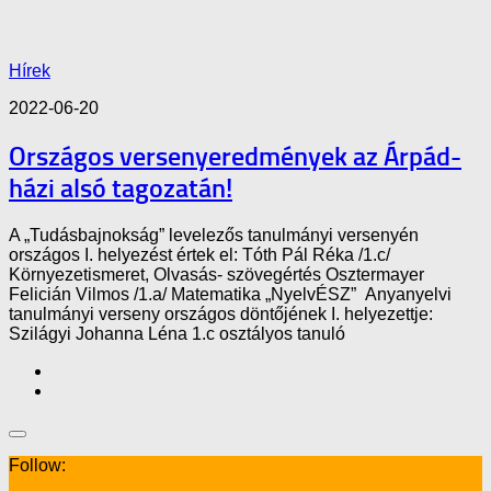
Hírek
2022-06-20
Országos versenyeredmények az Árpád-
házi alsó tagozatán!
A „Tudásbajnokság” levelezős tanulmányi versenyén
országos I. helyezést értek el: Tóth Pál Réka /1.c/
Környezetismeret, Olvasás- szövegértés Osztermayer
Felicián Vilmos /1.a/ Matematika „NyelvÉSZ” Anyanyelvi
tanulmányi verseny országos döntőjének I. helyezettje:
Szilágyi Johanna Léna 1.c osztályos tanuló
Follow: