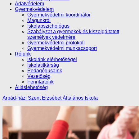
Adatvédelem
Gyermekvédelem
Gyermekvédelmi koordinátor
Magunkról
Iskolapszichológus
Szabályzat a gyermekek és kiszolgáltatott
személyek védelmére
Gyermekvédelmi protokoll
Gyermekvédelmi munkacsoport
Rólunk
Iskolánk elérhetőségei
Iskolatitkárság
Pedagógusaink
Vezetőség
Fenntartónk
Álláslehetőség
Árpád-házi Szent Erzsébet Általános Iskola