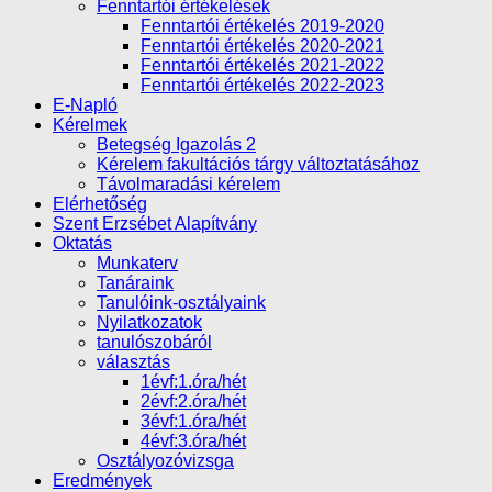
Fenntartói értékelések
Fenntartói értékelés 2019-2020
Fenntartói értékelés 2020-2021
Fenntartói értékelés 2021-2022
Fenntartói értékelés 2022-2023
E-Napló
Kérelmek
Betegség Igazolás 2
Kérelem fakultációs tárgy változtatásához
Távolmaradási kérelem
Elérhetőség
Szent Erzsébet Alapítvány
Oktatás
Munkaterv
Tanáraink
Tanulóink-osztályaink
Nyilatkozatok
tanulószobáról
választás
1évf:1.óra/hét
2évf:2.óra/hét
3évf:1.óra/hét
4évf:3.óra/hét
Osztályozóvizsga
Eredmények