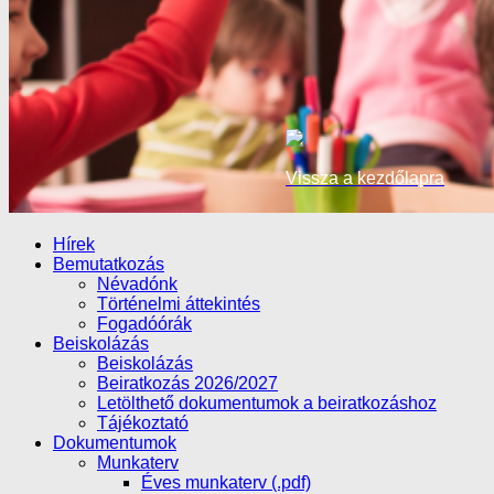
Vissza a kezdőlapra
Hírek
Bemutatkozás
Névadónk
Történelmi áttekintés
Fogadóórák
Beiskolázás
Beiskolázás
Beiratkozás 2026/2027
Letölthető dokumentumok a beiratkozáshoz
Tájékoztató
Dokumentumok
Munkaterv
Éves munkaterv (.pdf)