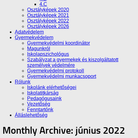
4.C
Osztályképek 2020
Osztályképek 2021
Osztályképek 2022
Osztályképek 2026
Adatvédelem
Gyermekvédelem
Gyermekvédelmi koordinátor
Magunkról
Iskolapszichológus
Szabályzat a gyermekek és kiszolgáltatott
személyek védelmére
Gyermekvédelmi protokoll
Gyermekvédelmi munkacsoport
Rólunk
Iskolánk elérhetőségei
Iskolatitkárság
Pedagógusaink
Vezetőség
Fenntartónk
Álláslehetőség
Monthly Archive:
június 2022