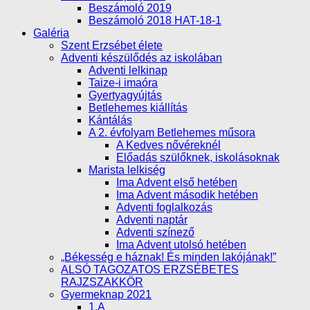
Beszámoló 2019
Beszámoló 2018 HAT-18-1
Galéria
Szent Erzsébet élete
Adventi készülődés az iskolában
Adventi lelkinap
Taize-i imaóra
Gyertyagyújtás
Betlehemes kiállítás
Kántálás
A 2. évfolyam Betlehemes műsora
A Kedves nővéreknél
Előadás szülőknek, iskolásoknak
Marista lelkiség
Ima Advent első hetében
Ima Advent második hetében
Adventi foglalkozás
Adventi naptár
Adventi színező
Ima Advent utolsó hetében
„Békesség e háznak! És minden lakójának!”
ALSÓ TAGOZATOS ERZSÉBETES
RAJZSZAKKÖR
Gyermeknap 2021
1.A