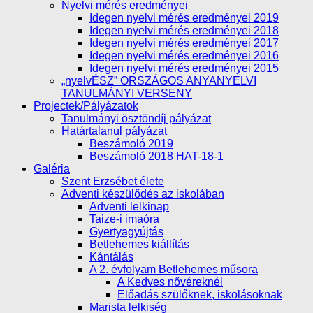
Nyelvi mérés eredményei
Idegen nyelvi mérés eredményei 2019
Idegen nyelvi mérés eredményei 2018
Idegen nyelvi mérés eredményei 2017
Idegen nyelvi mérés eredményei 2016
Idegen nyelvi mérés eredményei 2015
„nyelvÉSZ” ORSZÁGOS ANYANYELVI
TANULMÁNYI VERSENY
Projectek/Pályázatok
Tanulmányi ösztöndíj pályázat
Határtalanul pályázat
Beszámoló 2019
Beszámoló 2018 HAT-18-1
Galéria
Szent Erzsébet élete
Adventi készülődés az iskolában
Adventi lelkinap
Taize-i imaóra
Gyertyagyújtás
Betlehemes kiállítás
Kántálás
A 2. évfolyam Betlehemes műsora
A Kedves nővéreknél
Előadás szülőknek, iskolásoknak
Marista lelkiség