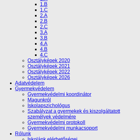
1.B
1.C
2.A
2.B
2.C
3.A
3.B
4.A
4.B
4.C
Osztályképek 2020
Osztályképek 2021
Osztályképek 2022
Osztályképek 2026
Adatvédelem
Gyermekvédelem
Gyermekvédelmi koordinátor
Magunkról
Iskolapszichológus
Szabályzat a gyermekek és kiszolgáltatott
személyek védelmére
Gyermekvédelmi protokoll
Gyermekvédelmi munkacsoport
Rólunk
Iskolánk elérhetőségei