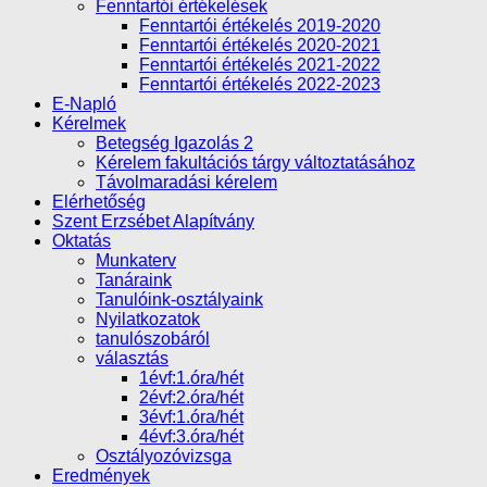
Fenntartói értékelések
Fenntartói értékelés 2019-2020
Fenntartói értékelés 2020-2021
Fenntartói értékelés 2021-2022
Fenntartói értékelés 2022-2023
E-Napló
Kérelmek
Betegség Igazolás 2
Kérelem fakultációs tárgy változtatásához
Távolmaradási kérelem
Elérhetőség
Szent Erzsébet Alapítvány
Oktatás
Munkaterv
Tanáraink
Tanulóink-osztályaink
Nyilatkozatok
tanulószobáról
választás
1évf:1.óra/hét
2évf:2.óra/hét
3évf:1.óra/hét
4évf:3.óra/hét
Osztályozóvizsga
Eredmények