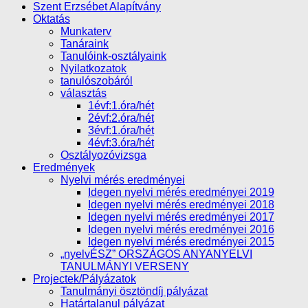
Szent Erzsébet Alapítvány
Oktatás
Munkaterv
Tanáraink
Tanulóink-osztályaink
Nyilatkozatok
tanulószobáról
választás
1évf:1.óra/hét
2évf:2.óra/hét
3évf:1.óra/hét
4évf:3.óra/hét
Osztályozóvizsga
Eredmények
Nyelvi mérés eredményei
Idegen nyelvi mérés eredményei 2019
Idegen nyelvi mérés eredményei 2018
Idegen nyelvi mérés eredményei 2017
Idegen nyelvi mérés eredményei 2016
Idegen nyelvi mérés eredményei 2015
„nyelvÉSZ” ORSZÁGOS ANYANYELVI
TANULMÁNYI VERSENY
Projectek/Pályázatok
Tanulmányi ösztöndíj pályázat
Határtalanul pályázat