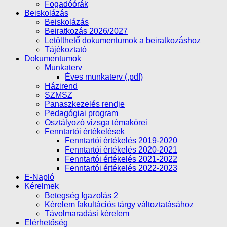
Fogadóórák
Beiskolázás
Beiskolázás
Beiratkozás 2026/2027
Letölthető dokumentumok a beiratkozáshoz
Tájékoztató
Dokumentumok
Munkaterv
Éves munkaterv (.pdf)
Házirend
SZMSZ
Panaszkezelés rendje
Pedagógiai program
Osztályozó vizsga témakörei
Fenntartói értékelések
Fenntartói értékelés 2019-2020
Fenntartói értékelés 2020-2021
Fenntartói értékelés 2021-2022
Fenntartói értékelés 2022-2023
E-Napló
Kérelmek
Betegség Igazolás 2
Kérelem fakultációs tárgy változtatásához
Távolmaradási kérelem
Elérhetőség