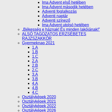
Ima Advent első hetében
Ima Advent második hetében
Adventi foglalkozás
Adventi naptár
Adventi színező
Ima Advent utolsó hetében
„Békesség e háznak! És minden lakójának!”
ALSÓ TAGOZATOS ERZSÉBETES
RAJZSZAKKÖR
Gyermeknap 2021
1.A
1.B
1.C
2.A
2.B
2.C
3.A
3.B
4.A
4.B
4.C
Osztályképek 2020
Osztályképek 2021
Osztályképek 2022
Osztályképek 2026