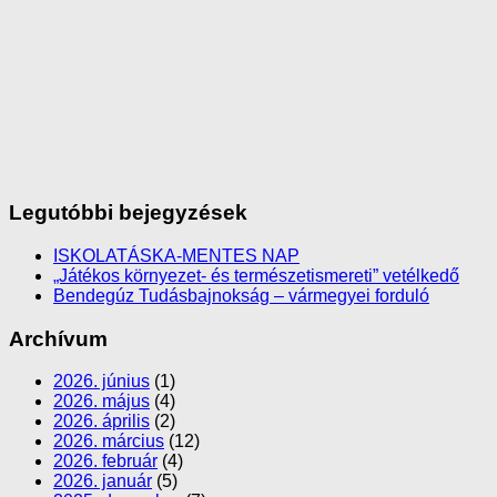
Legutóbbi bejegyzések
ISKOLATÁSKA-MENTES NAP
„Játékos környezet- és természetismereti” vetélkedő
Bendegúz Tudásbajnokság – vármegyei forduló
Archívum
2026. június
(1)
2026. május
(4)
2026. április
(2)
2026. március
(12)
2026. február
(4)
2026. január
(5)