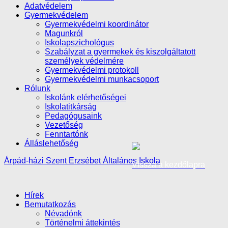
Adatvédelem
Gyermekvédelem
Gyermekvédelmi koordinátor
Magunkról
Iskolapszichológus
Szabályzat a gyermekek és kiszolgáltatott
személyek védelmére
Gyermekvédelmi protokoll
Gyermekvédelmi munkacsoport
Rólunk
Iskolánk elérhetőségei
Iskolatitkárság
Pedagógusaink
Vezetőség
Fenntartónk
Álláslehetőség
Árpád-házi Szent Erzsébet Általános Iskola
Vissza a kezdőlapra
Hírek
Bemutatkozás
Névadónk
Történelmi áttekintés