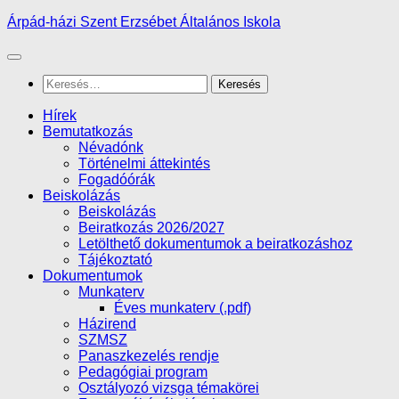
Skip
Árpád-házi Szent Erzsébet Általános Iskola
to
content
Keresés:
Hírek
Bemutatkozás
Névadónk
Történelmi áttekintés
Fogadóórák
Beiskolázás
Beiskolázás
Beiratkozás 2026/2027
Letölthető dokumentumok a beiratkozáshoz
Tájékoztató
Dokumentumok
Munkaterv
Éves munkaterv (.pdf)
Házirend
SZMSZ
Panaszkezelés rendje
Pedagógiai program
Osztályozó vizsga témakörei