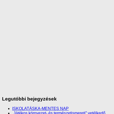
Legutóbbi bejegyzések
ISKOLATÁSKA-MENTES NAP
„Játékos környezet- és természetismereti” vetélkedő