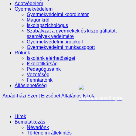
Adatvédelem
Gyermekvédelem
Gyermekvédelmi koordinátor
Magunkról
Iskolapszichológus
Szabályzat a gyermekek és kiszolgáltatott
személyek védelmére
Gyermekvédelmi protokoll
Gyermekvédelmi munkacsoport
Rólunk
Iskolánk elérhetőségei
Iskolatitkárság
Pedagógusaink
Vezetőség
Fenntartónk
Álláslehetőség
Árpád-házi Szent Erzsébet Általános Iskola
Vissza a kezdőlapra
Hírek
Bemutatkozás
Névadónk
Történelmi áttekintés