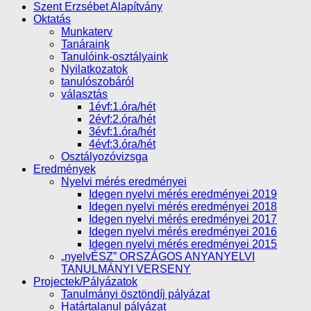
Szent Erzsébet Alapítvány
Oktatás
Munkaterv
Tanáraink
Tanulóink-osztályaink
Nyilatkozatok
tanulószobáról
választás
1évf:1.óra/hét
2évf:2.óra/hét
3évf:1.óra/hét
4évf:3.óra/hét
Osztályozóvizsga
Eredmények
Nyelvi mérés eredményei
Idegen nyelvi mérés eredményei 2019
Idegen nyelvi mérés eredményei 2018
Idegen nyelvi mérés eredményei 2017
Idegen nyelvi mérés eredményei 2016
Idegen nyelvi mérés eredményei 2015
„nyelvÉSZ” ORSZÁGOS ANYANYELVI
TANULMÁNYI VERSENY
Projectek/Pályázatok
Tanulmányi ösztöndíj pályázat
Határtalanul pályázat