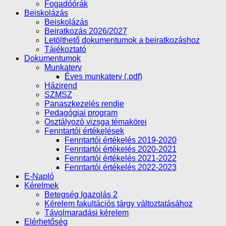
Fogadóórák
Beiskolázás
Beiskolázás
Beiratkozás 2026/2027
Letölthető dokumentumok a beiratkozáshoz
Tájékoztató
Dokumentumok
Munkaterv
Éves munkaterv (.pdf)
Házirend
SZMSZ
Panaszkezelés rendje
Pedagógiai program
Osztályozó vizsga témakörei
Fenntartói értékelések
Fenntartói értékelés 2019-2020
Fenntartói értékelés 2020-2021
Fenntartói értékelés 2021-2022
Fenntartói értékelés 2022-2023
E-Napló
Kérelmek
Betegség Igazolás 2
Kérelem fakultációs tárgy változtatásához
Távolmaradási kérelem
Elérhetőség