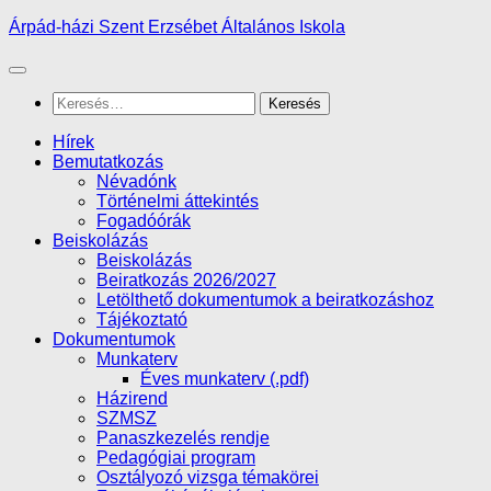
Skip
Árpád-házi Szent Erzsébet Általános Iskola
to
content
Keresés:
Hírek
Bemutatkozás
Névadónk
Történelmi áttekintés
Fogadóórák
Beiskolázás
Beiskolázás
Beiratkozás 2026/2027
Letölthető dokumentumok a beiratkozáshoz
Tájékoztató
Dokumentumok
Munkaterv
Éves munkaterv (.pdf)
Házirend
SZMSZ
Panaszkezelés rendje
Pedagógiai program
Osztályozó vizsga témakörei