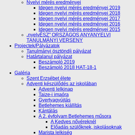
Nyelvi mérés eredményei
Idegen nyelvi mérés eredményei 2019
Idegen nyelvi mérés eredményei 2018
Idegen nyelvi mérés eredményei 2017
Idegen nyelvi mérés eredményei 2016
Idegen nyelvi mérés eredményei 2015
„nyelvÉSZ” ORSZÁGOS ANYANYELVI
TANULMÁNYI VERSENY
Projectek/Pályázatok
Tanulmányi ösztöndíj pályázat
Határtalanul pályázat
Beszámoló 2019
Beszámoló 2018 HAT-18-1
Galéria
Szent Erzsébet élete
Adventi készülődés az iskolában
Adventi lelkinap
Taize-i imaóra
Gyertyagyújtás
Betlehemes kiállítás
Kántálás
A 2. évfolyam Betlehemes műsora
A Kedves nővéreknél
Előadás szülőknek, iskolásoknak
Marista lelkiség