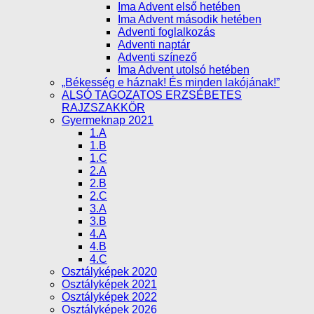
Ima Advent első hetében
Ima Advent második hetében
Adventi foglalkozás
Adventi naptár
Adventi színező
Ima Advent utolsó hetében
„Békesség e háznak! És minden lakójának!”
ALSÓ TAGOZATOS ERZSÉBETES
RAJZSZAKKÖR
Gyermeknap 2021
1.A
1.B
1.C
2.A
2.B
2.C
3.A
3.B
4.A
4.B
4.C
Osztályképek 2020
Osztályképek 2021
Osztályképek 2022
Osztályképek 2026