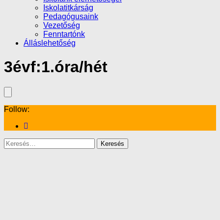
Iskolatitkárság
Pedagógusaink
Vezetőség
Fenntartónk
Álláslehetőség
3évf:1.óra/hét
Follow:
Keresés: