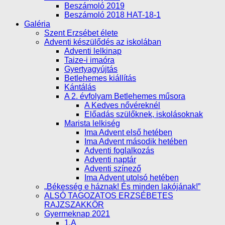
Beszámoló 2019
Beszámoló 2018 HAT-18-1
Galéria
Szent Erzsébet élete
Adventi készülődés az iskolában
Adventi lelkinap
Taize-i imaóra
Gyertyagyújtás
Betlehemes kiállítás
Kántálás
A 2. évfolyam Betlehemes műsora
A Kedves nővéreknél
Előadás szülőknek, iskolásoknak
Marista lelkiség
Ima Advent első hetében
Ima Advent második hetében
Adventi foglalkozás
Adventi naptár
Adventi színező
Ima Advent utolsó hetében
„Békesség e háznak! És minden lakójának!”
ALSÓ TAGOZATOS ERZSÉBETES
RAJZSZAKKÖR
Gyermeknap 2021
1.A