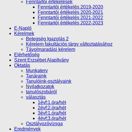
Fenntartói értékelések
Fenntartói értékelés 2019-2020
Fenntartói értékelés 2020-2021
Fenntartói értékelés 2021-2022
Fenntartói értékelés 2022-2023
E-Napló
Kérelmek
Betegség Igazolás 2
Kérelem fakultációs tárgy változtatásához
Távolmaradási kérelem
Elérhetőség
Szent Erzsébet Alapítvány
Oktatás
Munkaterv
Tanáraink
Tanulóink-osztályaink
Nyilatkozatok
tanulószobáról
választás
1évf:1.óra/hét
2évf:2.óra/hét
3évf:1.óra/hét
4évf:3.óra/hét
Osztályozóvizsga
Eredmények