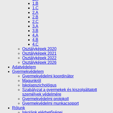
1.B
1.C
2.A
2.B
2.C
3.A
3.B
4.A
4.B
4.C
Osztályképek 2020
Osztályképek 2021
Osztályképek 2022
Osztályképek 2026
Adatvédelem
Gyermekvédelem
Gyermekvédelmi koordinátor
Magunkról
Iskolapszichológus
Szabályzat a gyermekek és kiszolgáltatott
személyek védelmére
Gyermekvédelmi protokoll
Gyermekvédelmi munkacsoport
Rólunk
Iskolánk elérhetőségei