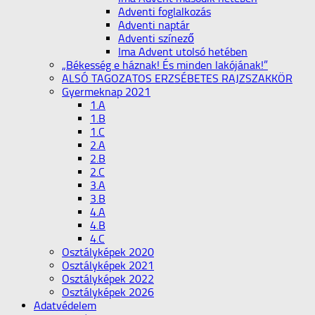
Adventi foglalkozás
Adventi naptár
Adventi színező
Ima Advent utolsó hetében
„Békesség e háznak! És minden lakójának!”
ALSÓ TAGOZATOS ERZSÉBETES RAJZSZAKKÖR
Gyermeknap 2021
1.A
1.B
1.C
2.A
2.B
2.C
3.A
3.B
4.A
4.B
4.C
Osztályképek 2020
Osztályképek 2021
Osztályképek 2022
Osztályképek 2026
Adatvédelem