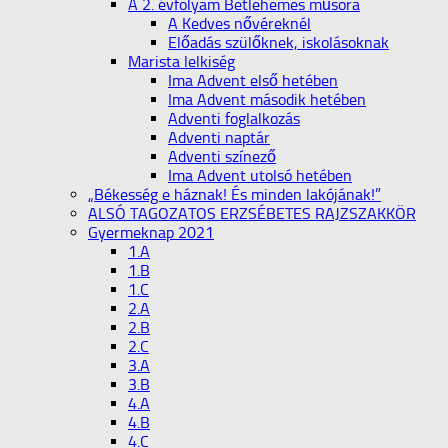
A 2. évfolyam Betlehemes műsora
A Kedves nővéreknél
Előadás szülőknek, iskolásoknak
Marista lelkiség
Ima Advent első hetében
Ima Advent második hetében
Adventi foglalkozás
Adventi naptár
Adventi színező
Ima Advent utolsó hetében
„Békesség e háznak! És minden lakójának!”
ALSÓ TAGOZATOS ERZSÉBETES RAJZSZAKKÖR
Gyermeknap 2021
1.A
1.B
1.C
2.A
2.B
2.C
3.A
3.B
4.A
4.B
4.C