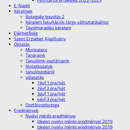
Fenntartói értékelés 2022-2023
E-Napló
Kérelmek
Betegség Igazolás 2
Kérelem fakultációs tárgy változtatásához
Távolmaradási kérelem
Elérhetőség
Szent Erzsébet Alapítvány
Oktatás
Munkaterv
Tanáraink
Tanulóink-osztályaink
Nyilatkozatok
tanulószobáról
választás
1évf:1.óra/hét
2évf:2.óra/hét
3évf:1.óra/hét
4évf:3.óra/hét
Osztályozóvizsga
Eredmények
Nyelvi mérés eredményei
Idegen nyelvi mérés eredményei 2019
Idegen nyelvi mérés eredményei 2018