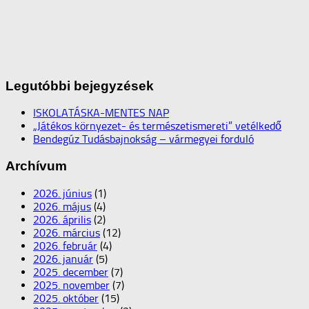
Legutóbbi bejegyzések
ISKOLATÁSKA-MENTES NAP
„Játékos környezet- és természetismereti” vetélkedő
Bendegúz Tudásbajnokság – vármegyei forduló
Archívum
2026. június
(1)
2026. május
(4)
2026. április
(2)
2026. március
(12)
2026. február
(4)
2026. január
(5)
2025. december
(7)
2025. november
(7)
2025. október
(15)