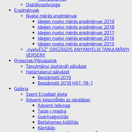
Osztályozóvizsga
Eredmények
Nyelvi mérés eredményei
Idegen nyelvi mérés eredményei 2019
Idegen nyelvi mérés eredményei 2018
Idegen nyelvi mérés eredményei 2017
Idegen nyelvi mérés eredményei 2016
Idegen nyelvi mérés eredményei 2015
„nyelvÉSZ” ORSZÁGOS ANYANYELVI TANULMÁNYI
VERSENY
Projectek/Pályázatok
Tanulmányi ösztöndíj pályázat
Határtalanul pályázat
Beszámoló 2019
Beszámoló 2018 HAT-18-1
Galéria
Szent Erzsébet élete
Adventi készülődés az iskolában
Adventi lelkinap
Taize-i imaóra
Gyertyagyújtás
Betlehemes kiállítás
Kántálás