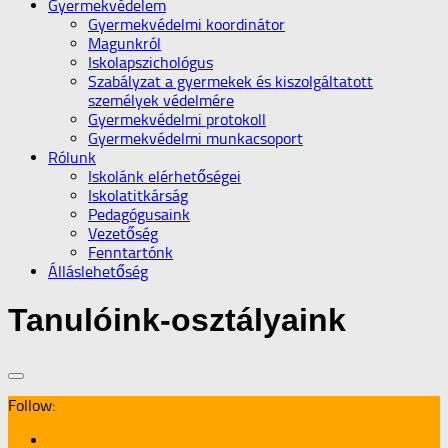
Gyermekvédelem
Gyermekvédelmi koordinátor
Magunkról
Iskolapszichológus
Szabályzat a gyermekek és kiszolgáltatott
személyek védelmére
Gyermekvédelmi protokoll
Gyermekvédelmi munkacsoport
Rólunk
Iskolánk elérhetőségei
Iskolatitkárság
Pedagógusaink
Vezetőség
Fenntartónk
Álláslehetőség
Tanulóink-osztályaink
Follow: