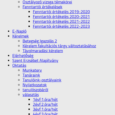
Osztályozó vizsga témakörei
Fenntartói értékelések
Fenntartói értékelés 2019-2020
Fenntartói értékelés 2020-2021
Fenntartói értékelés 2021-2022
Fenntartói értékelés 2022-2023
E-Napló
Kérelmek
Betegség Igazolás 2
Kérelem fakultációs tárgy változtatásához
Távolmaradási kérelem
Elérhetőség
Szent Erzsébet Alapítvány
Oktatás
Munkaterv
Tanáraink
Tanulóink-osztályaink
Nyilatkozatok
tanulószobáról
választás
1évf:1.óra/hét
2évf:2.óra/hét
3évf:1.óra/hét
4évf:3.óra/hét