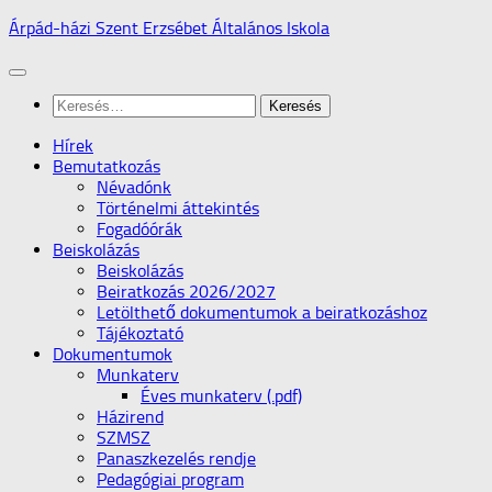
Skip
Árpád-házi Szent Erzsébet Általános Iskola
to
content
Keresés:
Hírek
Bemutatkozás
Névadónk
Történelmi áttekintés
Fogadóórák
Beiskolázás
Beiskolázás
Beiratkozás 2026/2027
Letölthető dokumentumok a beiratkozáshoz
Tájékoztató
Dokumentumok
Munkaterv
Éves munkaterv (.pdf)
Házirend
SZMSZ
Panaszkezelés rendje
Pedagógiai program