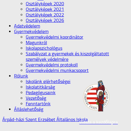
Osztályképek 2020
Osztályképek 2021
Osztályképek 2022
Osztályképek 2026
Adatvédelem
Gyermekvédelem
Gyermekvédelmi koordinátor
Magunkról
Iskolapszichológus
Szabályzat a gyermekek és kiszolgáltatott
személyek védelmére
Gyermekvédelmi protokoll
Gyermekvédelmi munkacsoport
Rólunk
Iskolánk elérhetőségei
Iskolatitkárság
Pedagógusaink
Vezetőség
Fenntartónk
Álláslehetőség
Árpád-házi Szent Erzsébet Általános Iskola
Vissza a kezdőlapra