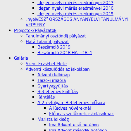
Idegen nyelvi mérés eredményei 2017
Idegen nyelvi mérés eredményei 2016
Idegen nyelvi mérés eredményei 2015
„nyelvÉSZ” ORSZÁGOS ANYANYELVI TANULMÁNYI
VERSENY
Projectek/Pályázatok
Tanulmányi ösztöndíj pályázat
Határtalanul pályázat
Beszámoló 2019
Beszámoló 2018 HAT-18-1
Galéria
Szent Erzsébet élete
Adventi készülődés az iskolában
Adventi lelkinap
Taize-i imaóra
Gyertyagyújtás
Betlehemes kiállítás
Kántálás
A 2. évfolyam Betlehemes műsora
A Kedves nővéreknél
Előadás szülőknek, iskolásoknak
Marista lelkiség
Ima Advent első hetében
Ima Advent második hetében