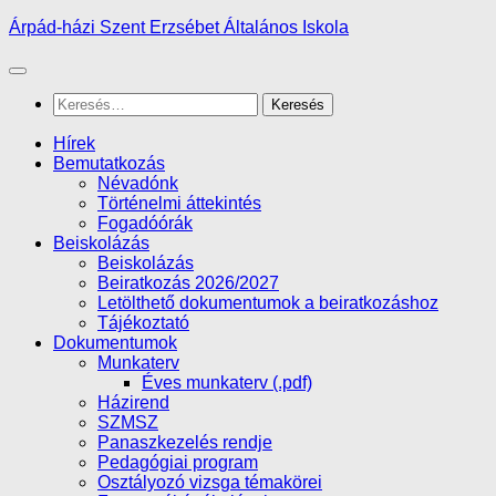
Skip
Árpád-házi Szent Erzsébet Általános Iskola
to
content
Keresés:
Hírek
Bemutatkozás
Névadónk
Történelmi áttekintés
Fogadóórák
Beiskolázás
Beiskolázás
Beiratkozás 2026/2027
Letölthető dokumentumok a beiratkozáshoz
Tájékoztató
Dokumentumok
Munkaterv
Éves munkaterv (.pdf)
Házirend
SZMSZ
Panaszkezelés rendje
Pedagógiai program
Osztályozó vizsga témakörei