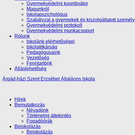
Gyermekvédelmi koordinátor
Magunkról
Iskolapszichológus
Szabályzat a gyermekek és kiszolgáltatott személ
Gyermekvédelmi protokoll
Gyermekvédelmi munkacsoport
Rólunk
Iskolánk elérhetőségei
Iskolatitkárság
Pedagógusaink
Vezetőség
Fenntartónk
Álláslehetőség
Árpád-házi Szent Erzsébet Általános Iskola
Hírek
Bemutatkozás
Névadónk
Történelmi áttekintés
Fogadóórák
Beiskolázás
Beiskolázás