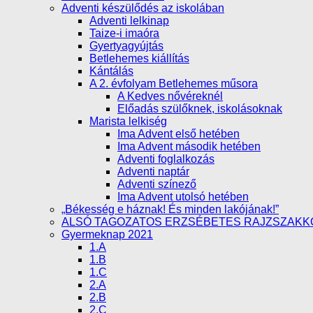
Adventi készülődés az iskolában
Adventi lelkinap
Taize-i imaóra
Gyertyagyújtás
Betlehemes kiállítás
Kántálás
A 2. évfolyam Betlehemes műsora
A Kedves nővéreknél
Előadás szülőknek, iskolásoknak
Marista lelkiség
Ima Advent első hetében
Ima Advent második hetében
Adventi foglalkozás
Adventi naptár
Adventi színező
Ima Advent utolsó hetében
„Békesség e háznak! És minden lakójának!”
ALSÓ TAGOZATOS ERZSÉBETES RAJZSZAKK
Gyermeknap 2021
1.A
1.B
1.C
2.A
2.B
2.C