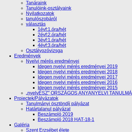
Tanáraink
Tanulóink-osztályaink
Nyilatkozatok
tanulószobáról
választás
1évf:1.óra/hét
2évf:2.óra/hét
3évf:1.óra/hét
4évf:3.óra/hét
Osztályozóvizsga
Eredmények
Nyelvi mérés eredményei
Idegen nyelvi mérés eredményei 2019
Idegen nyelvi mérés eredményei 2018
Idegen nyelvi mérés eredményei 2017
Idegen nyelvi mérés eredményei 2016
Idegen nyelvi mérés eredményei 2015
„nyelvÉSZ” ORSZÁGOS ANYANYELVI TANULM
Projectek/Pályázatok
Tanulmányi ösztöndíj pályázat
Határtalanul pályázat
Beszámoló 2019
Beszámoló 2018 HAT-18-1
Galéria
Szent Erzsébet élete