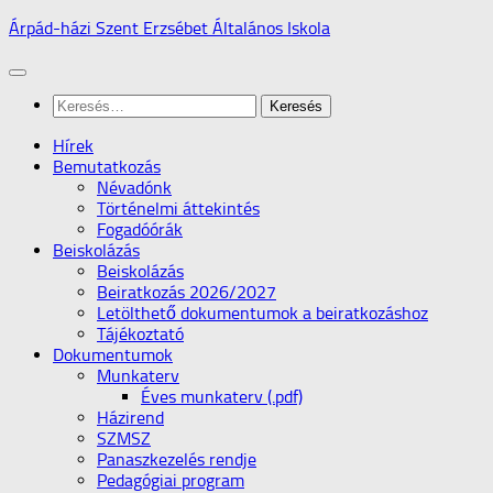
Skip
Árpád-házi Szent Erzsébet Általános Iskola
to
content
Keresés:
Hírek
Bemutatkozás
Névadónk
Történelmi áttekintés
Fogadóórák
Beiskolázás
Beiskolázás
Beiratkozás 2026/2027
Letölthető dokumentumok a beiratkozáshoz
Tájékoztató
Dokumentumok
Munkaterv
Éves munkaterv (.pdf)
Házirend
SZMSZ
Panaszkezelés rendje
Pedagógiai program