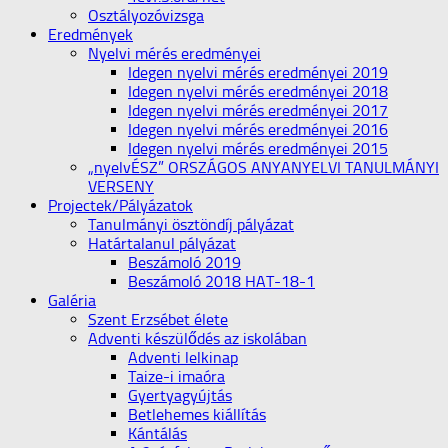
Osztályozóvizsga
Eredmények
Nyelvi mérés eredményei
Idegen nyelvi mérés eredményei 2019
Idegen nyelvi mérés eredményei 2018
Idegen nyelvi mérés eredményei 2017
Idegen nyelvi mérés eredményei 2016
Idegen nyelvi mérés eredményei 2015
„nyelvÉSZ” ORSZÁGOS ANYANYELVI TANULMÁNYI
VERSENY
Projectek/Pályázatok
Tanulmányi ösztöndíj pályázat
Határtalanul pályázat
Beszámoló 2019
Beszámoló 2018 HAT-18-1
Galéria
Szent Erzsébet élete
Adventi készülődés az iskolában
Adventi lelkinap
Taize-i imaóra
Gyertyagyújtás
Betlehemes kiállítás
Kántálás