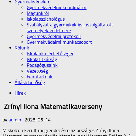
Gyermekvédelem
Gyermekvédelmi koordinátor
Magunkról
Iskolapszichológus
Szabályzat a gyermekek és kiszolgáltatott
személyek védelmére
Gyermekvédelmi protokoll
Gyermekvédelmi munkacsoport
Rólunk
Iskolánk elérhetőségei
Iskolatitkárság
Pedagógusaink
Vezetőség
Fenntartónk
Álláslehetőség
Hírek
Zrínyi Ilona Matematikaverseny
by
admin
·
2025-05-14
Miskolcon került megrendezésre az országos Zrínyi Ilona