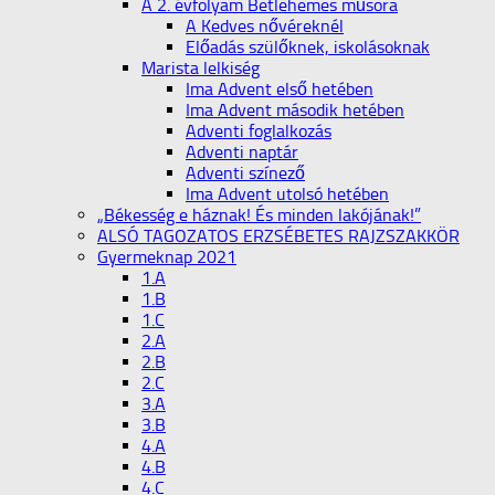
A 2. évfolyam Betlehemes műsora
A Kedves nővéreknél
Előadás szülőknek, iskolásoknak
Marista lelkiség
Ima Advent első hetében
Ima Advent második hetében
Adventi foglalkozás
Adventi naptár
Adventi színező
Ima Advent utolsó hetében
„Békesség e háznak! És minden lakójának!”
ALSÓ TAGOZATOS ERZSÉBETES RAJZSZAKKÖR
Gyermeknap 2021
1.A
1.B
1.C
2.A
2.B
2.C
3.A
3.B
4.A
4.B
4.C