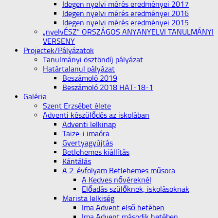
Idegen nyelvi mérés eredményei 2017
Idegen nyelvi mérés eredményei 2016
Idegen nyelvi mérés eredményei 2015
„nyelvÉSZ” ORSZÁGOS ANYANYELVI TANULMÁNYI
VERSENY
Projectek/Pályázatok
Tanulmányi ösztöndíj pályázat
Határtalanul pályázat
Beszámoló 2019
Beszámoló 2018 HAT-18-1
Galéria
Szent Erzsébet élete
Adventi készülődés az iskolában
Adventi lelkinap
Taize-i imaóra
Gyertyagyújtás
Betlehemes kiállítás
Kántálás
A 2. évfolyam Betlehemes műsora
A Kedves nővéreknél
Előadás szülőknek, iskolásoknak
Marista lelkiség
Ima Advent első hetében
Ima Advent második hetében