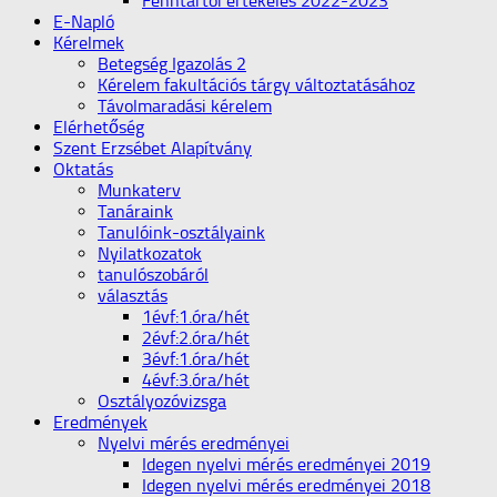
Fenntartói értékelés 2022-2023
E-Napló
Kérelmek
Betegség Igazolás 2
Kérelem fakultációs tárgy változtatásához
Távolmaradási kérelem
Elérhetőség
Szent Erzsébet Alapítvány
Oktatás
Munkaterv
Tanáraink
Tanulóink-osztályaink
Nyilatkozatok
tanulószobáról
választás
1évf:1.óra/hét
2évf:2.óra/hét
3évf:1.óra/hét
4évf:3.óra/hét
Osztályozóvizsga
Eredmények
Nyelvi mérés eredményei
Idegen nyelvi mérés eredményei 2019
Idegen nyelvi mérés eredményei 2018