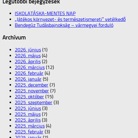
Legutóbbi bejegyzések
ISKOLATÁSKA-MENTES NAP
„Játékos környezet- és természetismereti” vetélkedő
Bendegúz Tudásbajnokság – vármegyei forduló
Archívum
2026. június
(1)
2026. május
(4)
2026. április
(2)
2026. március
(12)
2026. február
(4)
2026. január
(5)
2025. december
(7)
2025. november
(7)
2025. október
(15)
2025. szeptember
(3)
2025. június
(3)
2025. május
(7)
2025. április
(3)
2025. március
(4)
2025. február
(3)
2025. január
(7)