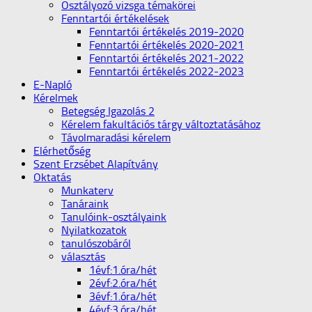
Osztályozó vizsga témakörei
Fenntartói értékelések
Fenntartói értékelés 2019-2020
Fenntartói értékelés 2020-2021
Fenntartói értékelés 2021-2022
Fenntartói értékelés 2022-2023
E-Napló
Kérelmek
Betegség Igazolás 2
Kérelem fakultációs tárgy változtatásához
Távolmaradási kérelem
Elérhetőség
Szent Erzsébet Alapítvány
Oktatás
Munkaterv
Tanáraink
Tanulóink-osztályaink
Nyilatkozatok
tanulószobáról
választás
1évf:1.óra/hét
2évf:2.óra/hét
3évf:1.óra/hét
4évf:3.óra/hét