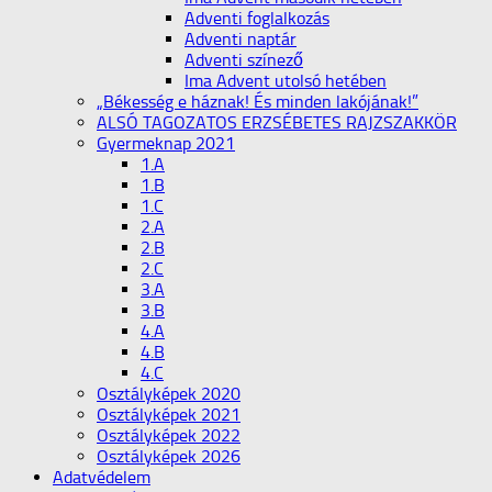
Adventi foglalkozás
Adventi naptár
Adventi színező
Ima Advent utolsó hetében
„Békesség e háznak! És minden lakójának!”
ALSÓ TAGOZATOS ERZSÉBETES RAJZSZAKKÖR
Gyermeknap 2021
1.A
1.B
1.C
2.A
2.B
2.C
3.A
3.B
4.A
4.B
4.C
Osztályképek 2020
Osztályképek 2021
Osztályképek 2022
Osztályképek 2026
Adatvédelem