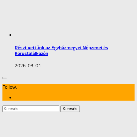
Részt vettünk az Egyházmegyei Népzenei és
Kórustalálkozón
2026-03-01
Follow:
Keresés: