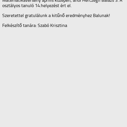
Matematikaverseny április közepén, ahol Herczegh Balázs 3. A
osztályos tanuló 14.helyezést ért el.
Szeretettel gratulálunk a kitűnő eredményhez Balunak!
Felkészítő tanára: Szabó Krisztina