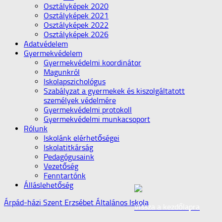
Osztályképek 2020
Osztályképek 2021
Osztályképek 2022
Osztályképek 2026
Adatvédelem
Gyermekvédelem
Gyermekvédelmi koordinátor
Magunkról
Iskolapszichológus
Szabályzat a gyermekek és kiszolgáltatott
személyek védelmére
Gyermekvédelmi protokoll
Gyermekvédelmi munkacsoport
Rólunk
Iskolánk elérhetőségei
Iskolatitkárság
Pedagógusaink
Vezetőség
Fenntartónk
Álláslehetőség
Árpád-házi Szent Erzsébet Általános Iskola
Vissza a kezdőlapra