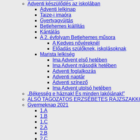
Adventi készülődés az iskolában
Adventi lelkinap
Taize-i imaóra
Gyertyagyújtás
Betlehemes kiállítás
Kántálás
A 2. évfolyam Betlehemes műsora
A Kedves nővéreknél
Előadás szülőknek, iskolásoknak
Marista lelkiség
Ima Advent első hetében
Ima Advent második hetében
Adventi foglalkozás
Adventi naptár
Adventi színező
Ima Advent utolsó hetében
„Békesség e háznak! És minden lakójának!”
ALSÓ TAGOZATOS ERZSÉBETES RAJZSZAKK
Gyermeknap 2021
1.A
1.B
1.C
2.A
2.B
2.C