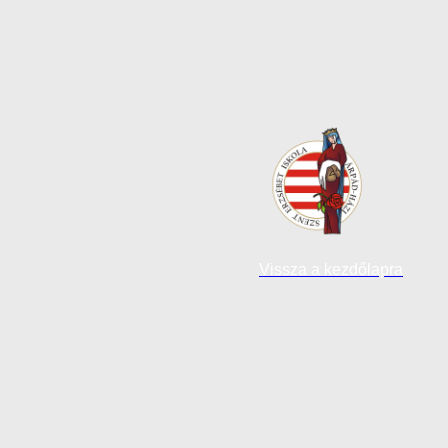
Vissza a kezdőlapra