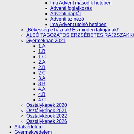
Ima Advent második hetében
Adventi foglalkozás
Adventi naptár
Adventi színező
Ima Advent utolsó hetében
„Békesség e háznak! És minden lakójának!”
ALSÓ TAGOZATOS ERZSÉBETES RAJZSZAKK
Gyermeknap 2021
1.A
1.B
1.C
2.A
2.B
2.C
3.A
3.B
4.A
4.B
4.C
Osztályképek 2020
Osztályképek 2021
Osztályképek 2022
Osztályképek 2026
Adatvédelem
Gyermekvédelem