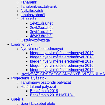
Tanáraink
Tanulóink-osztályaink
Nyilatkozatok
tanulószobáról
választás
1évf:1.óra/hét
2évf:2.óra/hét
3évf:1.óra/hét
4évf:3.óra/hét
Osztályozóvizsga
Eredmények
Nyelvi mérés eredményei
Idegen nyelvi mérés eredményei 2019
Idegen nyelvi mérés eredményei 2018
Idegen nyelvi mérés eredményei 2017
Idegen nyelvi mérés eredményei 2016
Idegen nyelvi mérés eredményei 2015
„nyelvÉSZ” ORSZÁGOS ANYANYELVI TANULM
Projectek/Pályázatok
Tanulmányi ösztöndíj pályázat
Határtalanul pályázat
Beszámoló 2019
Beszámoló 2018 HAT-18-1
Galéria
Szent Erzsébet élete