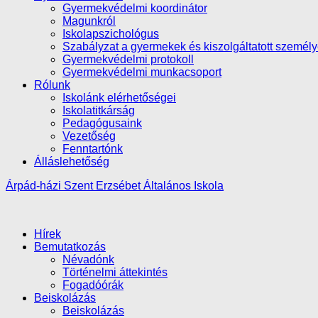
Gyermekvédelmi koordinátor
Magunkról
Iskolapszichológus
Szabályzat a gyermekek és kiszolgáltatott személ
Gyermekvédelmi protokoll
Gyermekvédelmi munkacsoport
Rólunk
Iskolánk elérhetőségei
Iskolatitkárság
Pedagógusaink
Vezetőség
Fenntartónk
Álláslehetőség
Árpád-házi Szent Erzsébet Általános Iskola
Hírek
Bemutatkozás
Névadónk
Történelmi áttekintés
Fogadóórák
Beiskolázás
Beiskolázás