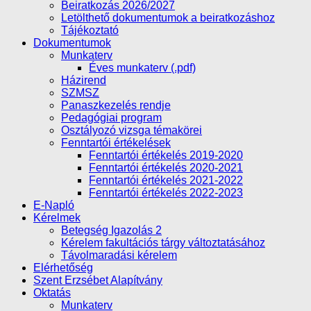
Beiratkozás 2026/2027
Letölthető dokumentumok a beiratkozáshoz
Tájékoztató
Dokumentumok
Munkaterv
Éves munkaterv (.pdf)
Házirend
SZMSZ
Panaszkezelés rendje
Pedagógiai program
Osztályozó vizsga témakörei
Fenntartói értékelések
Fenntartói értékelés 2019-2020
Fenntartói értékelés 2020-2021
Fenntartói értékelés 2021-2022
Fenntartói értékelés 2022-2023
E-Napló
Kérelmek
Betegség Igazolás 2
Kérelem fakultációs tárgy változtatásához
Távolmaradási kérelem
Elérhetőség
Szent Erzsébet Alapítvány
Oktatás
Munkaterv