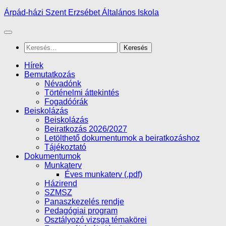
Skip
Árpád-házi Szent Erzsébet Általános Iskola
to
content
Keresés:
Hírek
Bemutatkozás
Névadónk
Történelmi áttekintés
Fogadóórák
Beiskolázás
Beiskolázás
Beiratkozás 2026/2027
Letölthető dokumentumok a beiratkozáshoz
Tájékoztató
Dokumentumok
Munkaterv
Éves munkaterv (.pdf)
Házirend
SZMSZ
Panaszkezelés rendje
Pedagógiai program
Osztályozó vizsga témakörei