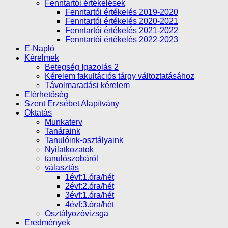
Fenntartói értékelések
Fenntartói értékelés 2019-2020
Fenntartói értékelés 2020-2021
Fenntartói értékelés 2021-2022
Fenntartói értékelés 2022-2023
E-Napló
Kérelmek
Betegség Igazolás 2
Kérelem fakultációs tárgy változtatásához
Távolmaradási kérelem
Elérhetőség
Szent Erzsébet Alapítvány
Oktatás
Munkaterv
Tanáraink
Tanulóink-osztályaink
Nyilatkozatok
tanulószobáról
választás
1évf:1.óra/hét
2évf:2.óra/hét
3évf:1.óra/hét
4évf:3.óra/hét
Osztályozóvizsga
Eredmények