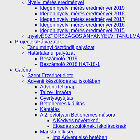
Nyelvi mérés eredményei
Idegen nyelvi mérés eredményei 2019
Idegen nyelvi mérés eredményei 2018
Idegen nyelvi mérés eredményei 2017
Idegen nyelvi mérés eredményei 2016
Idegen nyelvi mérés eredményei 2015
„nyelvÉSZ” ORSZÁGOS ANYANYELVI TANULM
Projectek/Pályázatok
Tanulmányi ösztöndíj pályázat
Határtalanul pályázat
Beszámoló 2019
Beszámoló 2018 HAT-18-1
Galéria
Szent Erzsébet élete
Adventi készülődés az iskolában
Adventi lelkinap
Taize-i imaóra
Gyertyagyújtás
Betlehemes kiállítás
Kántálás
A 2. évfolyam Betlehemes műsora
A Kedves nővéreknél
Előadás szülőknek, iskolásoknak
Marista lelkiség
Ima Advent első hetében