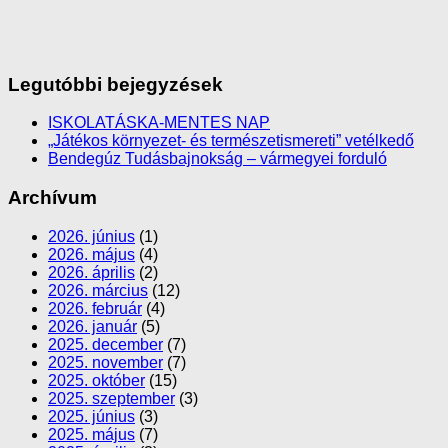
Legutóbbi bejegyzések
ISKOLATÁSKA-MENTES NAP
„Játékos környezet- és természetismereti” vetélkedő
Bendegúz Tudásbajnokság – vármegyei forduló
Archívum
2026. június
(1)
2026. május
(4)
2026. április
(2)
2026. március
(12)
2026. február
(4)
2026. január
(5)
2025. december
(7)
2025. november
(7)
2025. október
(15)
2025. szeptember
(3)
2025. június
(3)
2025. május
(7)