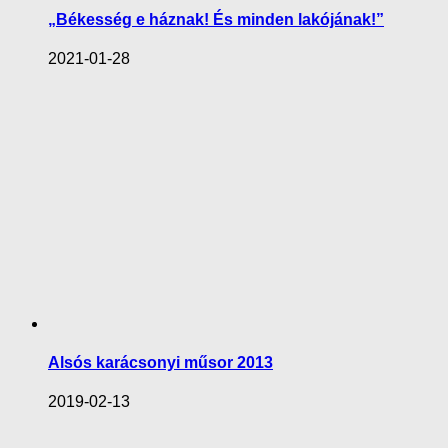
„Békesség e háznak! És minden lakójának!”
2021-01-28
Alsós karácsonyi műsor 2013
2019-02-13