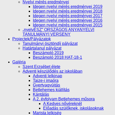
Nyelvi mérés eredményei
Idegen nyelvi mérés eredményei 2019
Idegen nyelvi mérés eredményei 2018
Idegen nyelvi mérés eredményei 2017
Idegen nyelvi mérés eredményei 2016
Idegen nyelvi mérés eredményei 2015
„nyelvÉSZ” ORSZÁGOS ANYANYELVI
TANULMÁNYI VERSENY
Projectek/Pályázatok
Tanulmányi ösztöndíj pályázat
Határtalanul pályázat
Beszámoló 2019
Beszámoló 2018 HAT-18-1
Galéria
Szent Erzsébet élete
Adventi készülődés az iskolában
Adventi lelkinap
Taize-i imaóra
Gyertyagyújtás
Betlehemes kiállítás
Kántálás
A 2. évfolyam Betlehemes műsora
A Kedves nővéreknél
Előadás szülőknek, iskolásoknak
Marista lelkiség