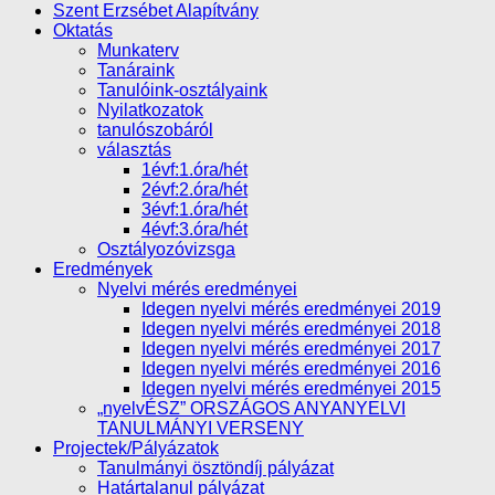
Szent Erzsébet Alapítvány
Oktatás
Munkaterv
Tanáraink
Tanulóink-osztályaink
Nyilatkozatok
tanulószobáról
választás
1évf:1.óra/hét
2évf:2.óra/hét
3évf:1.óra/hét
4évf:3.óra/hét
Osztályozóvizsga
Eredmények
Nyelvi mérés eredményei
Idegen nyelvi mérés eredményei 2019
Idegen nyelvi mérés eredményei 2018
Idegen nyelvi mérés eredményei 2017
Idegen nyelvi mérés eredményei 2016
Idegen nyelvi mérés eredményei 2015
„nyelvÉSZ” ORSZÁGOS ANYANYELVI
TANULMÁNYI VERSENY
Projectek/Pályázatok
Tanulmányi ösztöndíj pályázat
Határtalanul pályázat