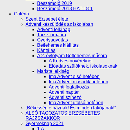
Beszámoló 2019
Beszámoló 2018 HAT-18-1
Galéria
Szent Erzsébet élete
Adventi készülődés az iskolában
Adventi lelkinap
Taize-i imaóra
Gyertyagyújtás
Betlehemes kiállítás
Kántálás
A 2. évfolyam Betlehemes műsora
A Kedves nővéreknél
Előadás szülőknek, iskolásoknak
Marista lelkiség
Ima Advent első hetében
Ima Advent második hetében
Adventi foglalkozás
Adventi naptár
Adventi színező
Ima Advent utolsó hetében
„Békesség e háznak! És minden lakójának!”
ALSÓ TAGOZATOS ERZSÉBETES
RAJZSZAKKÖR
Gyermeknap 2021
1.A