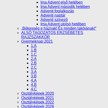
Ima Advent első hetében
Ima Advent második hetében
Adventi foglalkozás
Adventi naptár
Adventi színező
Ima Advent utolsó hetében
„Békesség e háznak! És minden lakójának!”
ALSÓ TAGOZATOS ERZSÉBETES
RAJZSZAKKÖR
Gyermeknap 2021
1.A
1.B
1.C
2.A
2.B
2.C
3.A
3.B
4.A
4.B
4.C
Osztályképek 2020
Osztályképek 2021
Osztályképek 2022
Osztályképek 2026