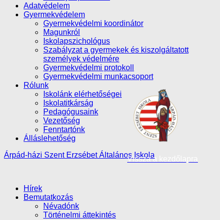
Adatvédelem
Gyermekvédelem
Gyermekvédelmi koordinátor
Magunkról
Iskolapszichológus
Szabályzat a gyermekek és kiszolgáltatott
személyek védelmére
Gyermekvédelmi protokoll
Gyermekvédelmi munkacsoport
Rólunk
Iskolánk elérhetőségei
Iskolatitkárság
Pedagógusaink
Vezetőség
Fenntartónk
Álláslehetőség
Árpád-házi Szent Erzsébet Általános Iskola
Vissza a kezdőlapra
Hírek
Bemutatkozás
Névadónk
Történelmi áttekintés