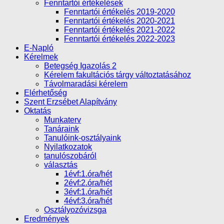
Fenntartói értékelések
Fenntartói értékelés 2019-2020
Fenntartói értékelés 2020-2021
Fenntartói értékelés 2021-2022
Fenntartói értékelés 2022-2023
E-Napló
Kérelmek
Betegség Igazolás 2
Kérelem fakultációs tárgy változtatásához
Távolmaradási kérelem
Elérhetőség
Szent Erzsébet Alapítvány
Oktatás
Munkaterv
Tanáraink
Tanulóink-osztályaink
Nyilatkozatok
tanulószobáról
választás
1évf:1.óra/hét
2évf:2.óra/hét
3évf:1.óra/hét
4évf:3.óra/hét
Osztályozóvizsga
Eredmények