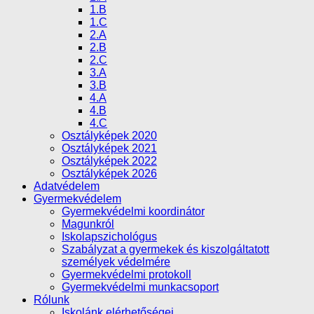
1.B
1.C
2.A
2.B
2.C
3.A
3.B
4.A
4.B
4.C
Osztályképek 2020
Osztályképek 2021
Osztályképek 2022
Osztályképek 2026
Adatvédelem
Gyermekvédelem
Gyermekvédelmi koordinátor
Magunkról
Iskolapszichológus
Szabályzat a gyermekek és kiszolgáltatott
személyek védelmére
Gyermekvédelmi protokoll
Gyermekvédelmi munkacsoport
Rólunk
Iskolánk elérhetőségei