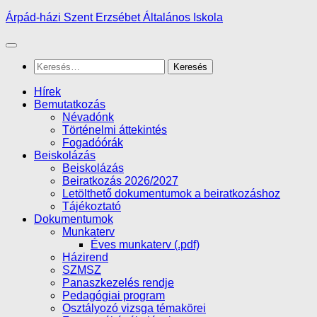
Skip
Árpád-házi Szent Erzsébet Általános Iskola
to
content
Keresés:
Hírek
Bemutatkozás
Névadónk
Történelmi áttekintés
Fogadóórák
Beiskolázás
Beiskolázás
Beiratkozás 2026/2027
Letölthető dokumentumok a beiratkozáshoz
Tájékoztató
Dokumentumok
Munkaterv
Éves munkaterv (.pdf)
Házirend
SZMSZ
Panaszkezelés rendje
Pedagógiai program
Osztályozó vizsga témakörei