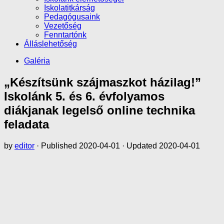
Iskolatitkárság
Pedagógusaink
Vezetőség
Fenntartónk
Álláslehetőség
Galéria
„Készítsünk szájmaszkot házilag!”
Iskolánk 5. és 6. évfolyamos
diákjanak legelső online technika
feladata
by
editor
· Published
2020-04-01
· Updated
2020-04-01