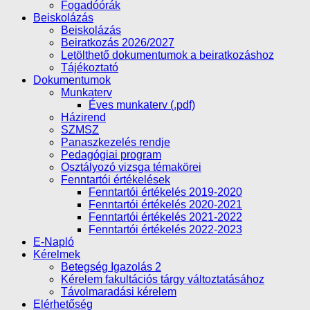
Fogadóórák
Beiskolázás
Beiskolázás
Beiratkozás 2026/2027
Letölthető dokumentumok a beiratkozáshoz
Tájékoztató
Dokumentumok
Munkaterv
Éves munkaterv (.pdf)
Házirend
SZMSZ
Panaszkezelés rendje
Pedagógiai program
Osztályozó vizsga témakörei
Fenntartói értékelések
Fenntartói értékelés 2019-2020
Fenntartói értékelés 2020-2021
Fenntartói értékelés 2021-2022
Fenntartói értékelés 2022-2023
E-Napló
Kérelmek
Betegség Igazolás 2
Kérelem fakultációs tárgy változtatásához
Távolmaradási kérelem
Elérhetőség