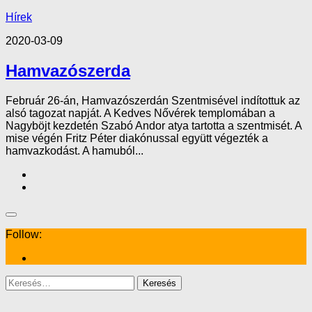
Hírek
2020-03-09
Hamvazószerda
Február 26-án, Hamvazószerdán Szentmisével indítottuk az
alsó tagozat napját. A Kedves Nővérek templomában a
Nagyböjt kezdetén Szabó Andor atya tartotta a szentmisét. A
mise végén Fritz Péter diakónussal együtt végezték a
hamvazkodást. A hamuból...
Follow:
Keresés: