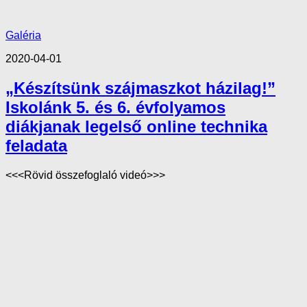
Galéria
2020-04-01
„Készítsünk szájmaszkot házilag!”
Iskolánk 5. és 6. évfolyamos
diákjanak legelső online technika
feladata
<<<Rövid összefoglaló videó>>>