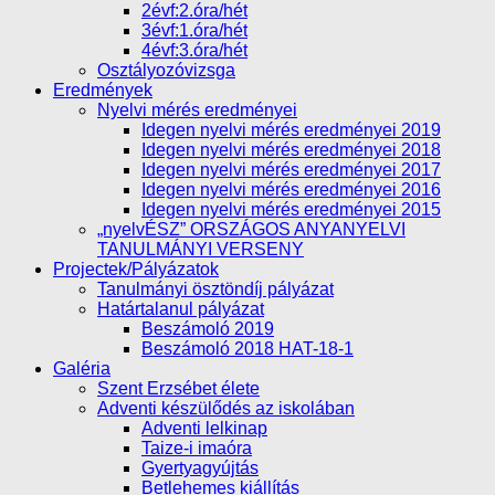
2évf:2.óra/hét
3évf:1.óra/hét
4évf:3.óra/hét
Osztályozóvizsga
Eredmények
Nyelvi mérés eredményei
Idegen nyelvi mérés eredményei 2019
Idegen nyelvi mérés eredményei 2018
Idegen nyelvi mérés eredményei 2017
Idegen nyelvi mérés eredményei 2016
Idegen nyelvi mérés eredményei 2015
„nyelvÉSZ” ORSZÁGOS ANYANYELVI
TANULMÁNYI VERSENY
Projectek/Pályázatok
Tanulmányi ösztöndíj pályázat
Határtalanul pályázat
Beszámoló 2019
Beszámoló 2018 HAT-18-1
Galéria
Szent Erzsébet élete
Adventi készülődés az iskolában
Adventi lelkinap
Taize-i imaóra
Gyertyagyújtás
Betlehemes kiállítás