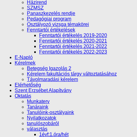
Házirend
SZMSZ
Panaszkezelés rendje
Pedagógiai program
Osztályozó vizsga témakörei
Fenntartói értékelések
Fenntartói értékelés 2019-2020
Fenntartói értékelés 2020-2021
Fenntartói értékelés 2021-2022
Fenntartói értékelés 2022-2023
E-Napló
Kérelmek
Betegség Igazolás 2
Kérelem fakultációs tárgy változtatásához
Távolmaradási kérelem
Elérhetőség
Szent Erzsébet Alapítvány
Oktatás
Munkaterv
Tanáraink
Tanulóink-osztályaink
Nyilatkozatok
tanulószobáról
választás
1évf:1.óra/hét