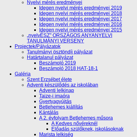
Nyelvi mérés eredményei
Idegen nyelvi mérés eredményei 2019
Idegen nyelvi mérés eredményei 2018
Idegen nyelvi mérés eredményei 2017
Idegen nyelvi mérés eredményei 2016
Idegen nyelvi mérés eredményei 2015
„nyelvÉSZ” ORSZÁGOS ANYANYELVI
TANULMÁNYI VERSENY
Projectek/Pályázatok
Tanulmányi ösztöndíj pályázat
Határtalanul pályázat
Beszámoló 2019
Beszámoló 2018 HAT-18-1
Galéria
Szent Erzsébet élete
Adventi készülődés az iskolában
Adventi lelkinap
Taize-i imaóra
Gyertyagyújtás
Betlehemes kiállítás
Kántálás
A 2. évfolyam Betlehemes műsora
A Kedves nővéreknél
Előadás szülőknek, iskolásoknak
Marista lelkiség