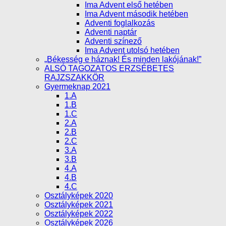
Ima Advent első hetében
Ima Advent második hetében
Adventi foglalkozás
Adventi naptár
Adventi színező
Ima Advent utolsó hetében
„Békesség e háznak! És minden lakójának!”
ALSÓ TAGOZATOS ERZSÉBETES
RAJZSZAKKÖR
Gyermeknap 2021
1.A
1.B
1.C
2.A
2.B
2.C
3.A
3.B
4.A
4.B
4.C
Osztályképek 2020
Osztályképek 2021
Osztályképek 2022
Osztályképek 2026