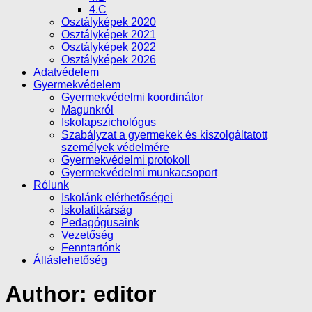
4.C
Osztályképek 2020
Osztályképek 2021
Osztályképek 2022
Osztályképek 2026
Adatvédelem
Gyermekvédelem
Gyermekvédelmi koordinátor
Magunkról
Iskolapszichológus
Szabályzat a gyermekek és kiszolgáltatott
személyek védelmére
Gyermekvédelmi protokoll
Gyermekvédelmi munkacsoport
Rólunk
Iskolánk elérhetőségei
Iskolatitkárság
Pedagógusaink
Vezetőség
Fenntartónk
Álláslehetőség
Author:
editor