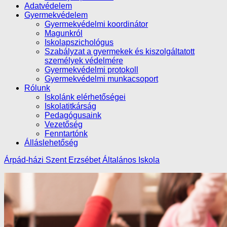
Adatvédelem
Gyermekvédelem
Gyermekvédelmi koordinátor
Magunkról
Iskolapszichológus
Szabályzat a gyermekek és kiszolgáltatott
személyek védelmére
Gyermekvédelmi protokoll
Gyermekvédelmi munkacsoport
Rólunk
Iskolánk elérhetőségei
Iskolatitkárság
Pedagógusaink
Vezetőség
Fenntartónk
Álláslehetőség
Árpád-házi Szent Erzsébet Általános Iskola