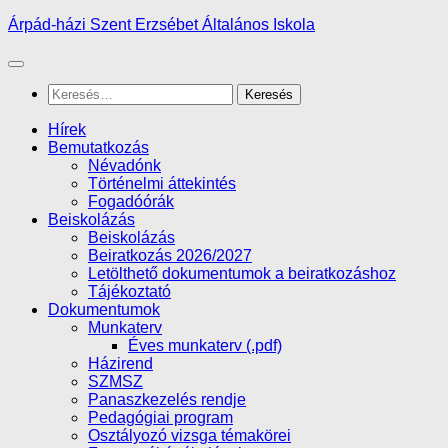
Skip
Árpád-házi Szent Erzsébet Általános Iskola
to
content
Keresés:
Hírek
Bemutatkozás
Névadónk
Történelmi áttekintés
Fogadóórák
Beiskolázás
Beiskolázás
Beiratkozás 2026/2027
Letölthető dokumentumok a beiratkozáshoz
Tájékoztató
Dokumentumok
Munkaterv
Éves munkaterv (.pdf)
Házirend
SZMSZ
Panaszkezelés rendje
Pedagógiai program
Osztályozó vizsga témakörei