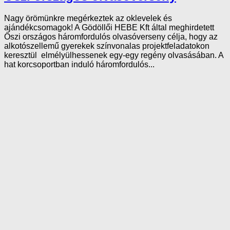
Nagy örömünkre megérkeztek az oklevelek és
ajándékcsomagok! A Gödöllői HEBE Kft által meghirdetett
Őszi országos háromfordulós olvasóverseny célja, hogy az
alkotószellemű gyerekek színvonalas projektfeladatokon
keresztül elmélyülhessenek egy-egy regény olvasásában. A
hat korcsoportban induló háromfordulós...