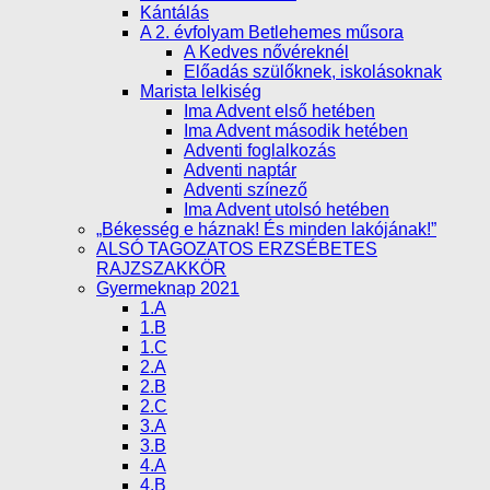
Kántálás
A 2. évfolyam Betlehemes műsora
A Kedves nővéreknél
Előadás szülőknek, iskolásoknak
Marista lelkiség
Ima Advent első hetében
Ima Advent második hetében
Adventi foglalkozás
Adventi naptár
Adventi színező
Ima Advent utolsó hetében
„Békesség e háznak! És minden lakójának!”
ALSÓ TAGOZATOS ERZSÉBETES
RAJZSZAKKÖR
Gyermeknap 2021
1.A
1.B
1.C
2.A
2.B
2.C
3.A
3.B
4.A
4.B