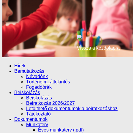
Vissza a kezdőlapra
Hírek
Bemutatkozás
Névadónk
Történelmi áttekintés
Fogadóórák
Beiskolázás
Beiskolázás
Beiratkozás 2026/2027
Letölthető dokumentumok a beiratkozáshoz
Tájékoztató
Dokumentumok
Munkaterv
Éves munkaterv (.pdf)