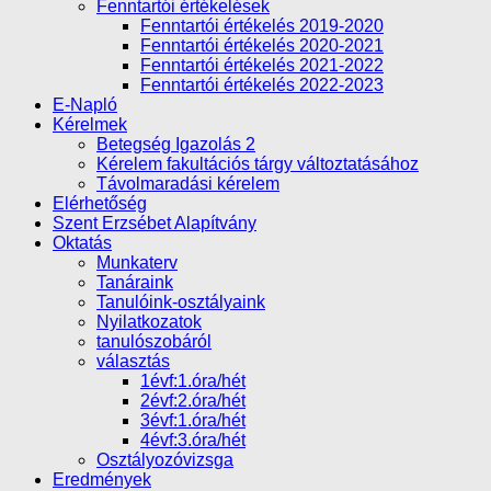
Fenntartói értékelések
Fenntartói értékelés 2019-2020
Fenntartói értékelés 2020-2021
Fenntartói értékelés 2021-2022
Fenntartói értékelés 2022-2023
E-Napló
Kérelmek
Betegség Igazolás 2
Kérelem fakultációs tárgy változtatásához
Távolmaradási kérelem
Elérhetőség
Szent Erzsébet Alapítvány
Oktatás
Munkaterv
Tanáraink
Tanulóink-osztályaink
Nyilatkozatok
tanulószobáról
választás
1évf:1.óra/hét
2évf:2.óra/hét
3évf:1.óra/hét
4évf:3.óra/hét
Osztályozóvizsga
Eredmények