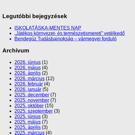
Legutóbbi bejegyzések
ISKOLATÁSKA-MENTES NAP
„Játékos környezet- és természetismereti” vetélkedő
Bendegúz Tudásbajnokság – vármegyei forduló
Archívum
2026. június
(1)
2026. május
(4)
2026. április
(2)
2026. március
(12)
2026. február
(4)
2026. január
(5)
2025. december
(7)
2025. november
(7)
2025. október
(15)
2025. szeptember
(3)
2025. június
(3)
2025. május
(7)
2025. április
(3)
2025. március
(4)