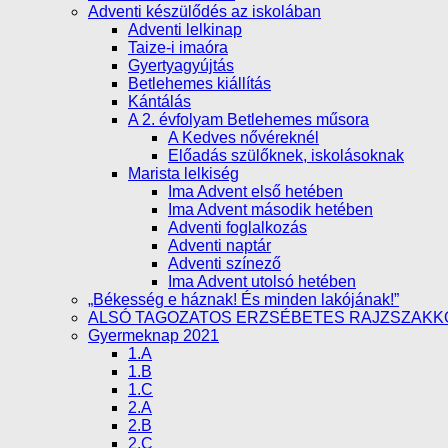
Adventi készülődés az iskolában
Adventi lelkinap
Taize-i imaóra
Gyertyagyújtás
Betlehemes kiállítás
Kántálás
A 2. évfolyam Betlehemes műsora
A Kedves nővéreknél
Előadás szülőknek, iskolásoknak
Marista lelkiség
Ima Advent első hetében
Ima Advent második hetében
Adventi foglalkozás
Adventi naptár
Adventi színező
Ima Advent utolsó hetében
„Békesség e háznak! És minden lakójának!”
ALSÓ TAGOZATOS ERZSÉBETES RAJZSZAKK
Gyermeknap 2021
1.A
1.B
1.C
2.A
2.B
2.C