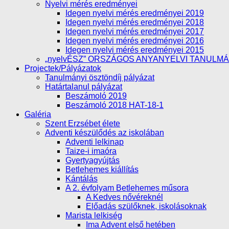
Nyelvi mérés eredményei
Idegen nyelvi mérés eredményei 2019
Idegen nyelvi mérés eredményei 2018
Idegen nyelvi mérés eredményei 2017
Idegen nyelvi mérés eredményei 2016
Idegen nyelvi mérés eredményei 2015
„nyelvÉSZ” ORSZÁGOS ANYANYELVI TANULM
Projectek/Pályázatok
Tanulmányi ösztöndíj pályázat
Határtalanul pályázat
Beszámoló 2019
Beszámoló 2018 HAT-18-1
Galéria
Szent Erzsébet élete
Adventi készülődés az iskolában
Adventi lelkinap
Taize-i imaóra
Gyertyagyújtás
Betlehemes kiállítás
Kántálás
A 2. évfolyam Betlehemes műsora
A Kedves nővéreknél
Előadás szülőknek, iskolásoknak
Marista lelkiség
Ima Advent első hetében