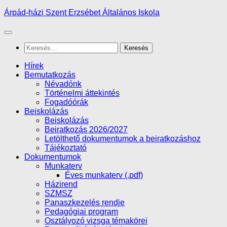
Skip
Árpád-házi Szent Erzsébet Általános Iskola
to
content
Keresés:
Hírek
Bemutatkozás
Névadónk
Történelmi áttekintés
Fogadóórák
Beiskolázás
Beiskolázás
Beiratkozás 2026/2027
Letölthető dokumentumok a beiratkozáshoz
Tájékoztató
Dokumentumok
Munkaterv
Éves munkaterv (.pdf)
Házirend
SZMSZ
Panaszkezelés rendje
Pedagógiai program
Osztályozó vizsga témakörei