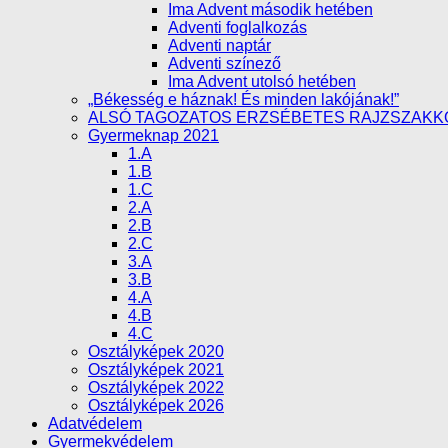
Ima Advent második hetében
Adventi foglalkozás
Adventi naptár
Adventi színező
Ima Advent utolsó hetében
„Békesség e háznak! És minden lakójának!”
ALSÓ TAGOZATOS ERZSÉBETES RAJZSZAKK
Gyermeknap 2021
1.A
1.B
1.C
2.A
2.B
2.C
3.A
3.B
4.A
4.B
4.C
Osztályképek 2020
Osztályképek 2021
Osztályképek 2022
Osztályképek 2026
Adatvédelem
Gyermekvédelem