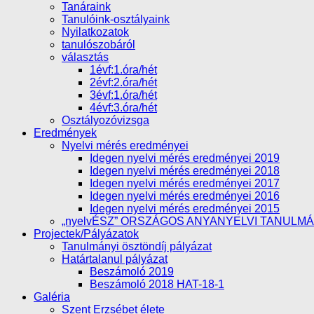
Tanáraink
Tanulóink-osztályaink
Nyilatkozatok
tanulószobáról
választás
1évf:1.óra/hét
2évf:2.óra/hét
3évf:1.óra/hét
4évf:3.óra/hét
Osztályozóvizsga
Eredmények
Nyelvi mérés eredményei
Idegen nyelvi mérés eredményei 2019
Idegen nyelvi mérés eredményei 2018
Idegen nyelvi mérés eredményei 2017
Idegen nyelvi mérés eredményei 2016
Idegen nyelvi mérés eredményei 2015
„nyelvÉSZ” ORSZÁGOS ANYANYELVI TANULM
Projectek/Pályázatok
Tanulmányi ösztöndíj pályázat
Határtalanul pályázat
Beszámoló 2019
Beszámoló 2018 HAT-18-1
Galéria
Szent Erzsébet élete