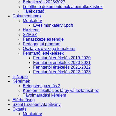
Beiratkozás 2026/2027
Letölthető dokumentumok a beiratkozáshoz
Tájékoztató
Dokumentumok
Munkaterv
Éves munkaterv (.pdf)
Házirend
SZMSZ
Panaszkezelés rendje
Pedagógiai program
Osztályozó vizsga témakörei
Fenntartói értékelések
Fenntartói értékelés 2019-2020
Fenntartói értékelés 2020-2021
Fenntartói értékelés 2021-2022
Fenntartói értékelés 2022-2023
E-Napló
Kérelmek
Betegség Igazolás 2
Kérelem fakultációs tárgy változtatásához
Távolmaradási kérelem
Elérhetőség
Szent Erzsébet Alapítvány
Oktatás
Munkaterv