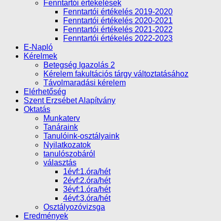
Fenntartói értékelések
Fenntartói értékelés 2019-2020
Fenntartói értékelés 2020-2021
Fenntartói értékelés 2021-2022
Fenntartói értékelés 2022-2023
E-Napló
Kérelmek
Betegség Igazolás 2
Kérelem fakultációs tárgy változtatásához
Távolmaradási kérelem
Elérhetőség
Szent Erzsébet Alapítvány
Oktatás
Munkaterv
Tanáraink
Tanulóink-osztályaink
Nyilatkozatok
tanulószobáról
választás
1évf:1.óra/hét
2évf:2.óra/hét
3évf:1.óra/hét
4évf:3.óra/hét
Osztályozóvizsga
Eredmények