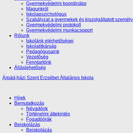
Gyermekvédelmi koordinátor
Magunkról
Iskolapszichológus
Szabályzat a gyermekek és kiszolgáltatott személ
Gyermekvédelmi protokoll
Gyermekvédelmi munkacsoport
Rólunk
Iskolánk elérhetőségei
Iskolatitkárság
Pedagógusaink
Vezetőség
Fenntartónk
Álláslehetőség
Árpád-házi Szent Erzsébet Általános Iskola
Hírek
Bemutatkozás
Névadónk
Történelmi áttekintés
Fogadóórák
Beiskolázás
Beiskolázás