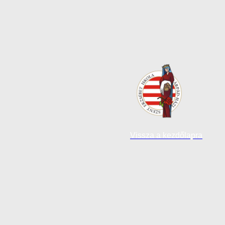
Vissza a kezdőlapra